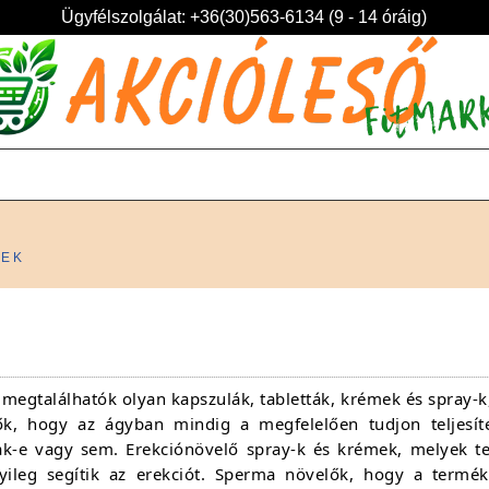
Ügyfélszolgálat: +36(30)563-6134 (9 - 14 óráig)
KEK
megtalálhatók olyan kapszulák, tabletták, krémek és spray-k,
ők, hogy az ágyban mindig a megfelelően tudjon teljesí
ak-e vagy sem. Erekciónövelő spray-k és krémek, melyek t
lyileg segítik az erekciót. Sperma növelők, hogy a termé