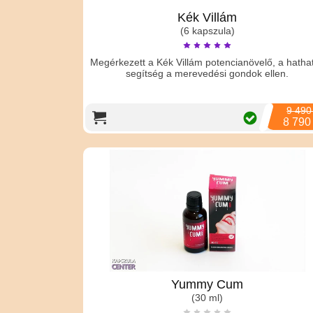
Kék Villám
(6 kapszula)
Megérkezett a Kék Villám potencianövelő, a hatha
segítség a merevedési gondok ellen.
9 490
8 790
Yummy Cum
(30 ml)