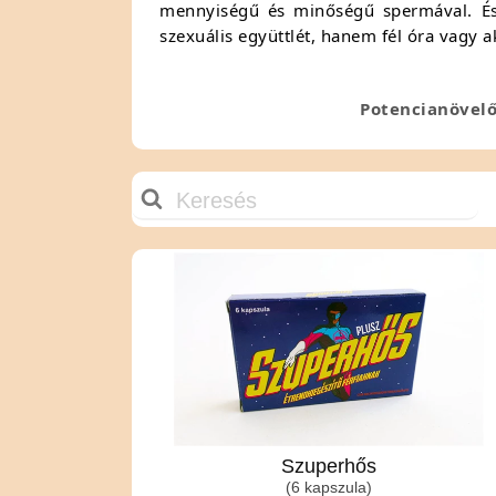
mennyiségű és minőségű spermával. És 
szexuális együttlét, hanem fél óra vagy a
Potencianövel
Szuperhős
(6 kapszula)