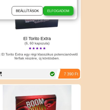
BEÁLLÍTÁSOK
ELFOGADOM
El Torito Extra
(6, 60 kapszula)
 El Torito Extra egy régi klasszikus potencianövelő
férfiak részére, új köntösben.
7 390 Ft