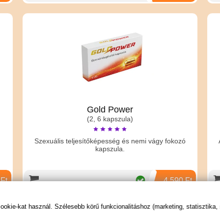
Gold Power
(2, 6 kapszula)
b
Szexuális teljesítőképesség és nemi vágy fokozó
kapszula.
 Ft
4 590 Ft
kie-kat használ. Szélesebb körű funkcionalitáshoz (marketing, statisztika,