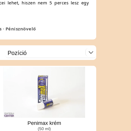
ei lehet, hiszen nem 5 perces lesz egy
s
·
Pénisznövelő
Penimax krém
(50 ml)