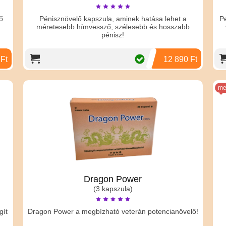
ő
Pénisznövelő kapszula, aminek hatása lehet a
P
méretesebb hímvessző, szélesebb és hosszabb
pénisz!
 Ft
12 890 Ft
me
Dragon Power
(3 kapszula)
gít
Dragon Power a megbízható veterán potencianövelő!