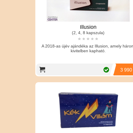
Illusion
(2, 4, 8 kapszula)
A 2018-as újév ajándéka az Illusion, amely háro
kivitelben kapható.
3 990