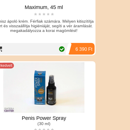
Maximum, 45 ml
isz ápoló krém. Férfiak számára. Mélyen kitiszítítja
rt és visszaállítja higiéniáját, segíti a vér áramlását.
megakadályozza a korai magömlést!
6 390 Ft
zkedvelt
Penis Power Spray
(30 ml)