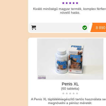
Kiváló minőségű magyar termék, komplex férfier
növelő hatás.
8 890
Penis XL
(60 tabletta)
A Penis XL táplálékkiegészítő tartós használata se
megnövelni a pénisz méretét.