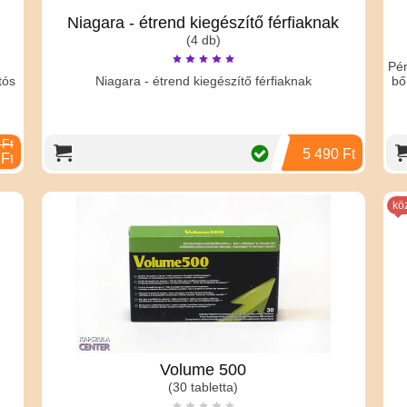
Niagara - étrend kiegészítő férfiaknak
(4 db)
Pén
tós
Niagara - étrend kiegészítő férfiaknak
bő
 Ft
5 490 Ft
 Ft
kö
Volume 500
(30 tabletta)