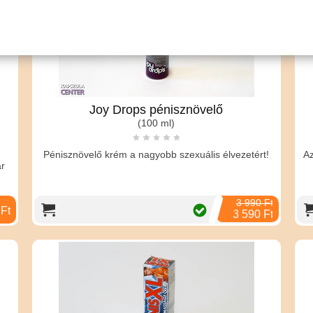
Joy Drops pénisznövelő
(100 ml)
Pénisznövelő krém a nagyobb szexuális élvezetért!
Az
ár
3 990 Ft
 Ft
3 590 Ft