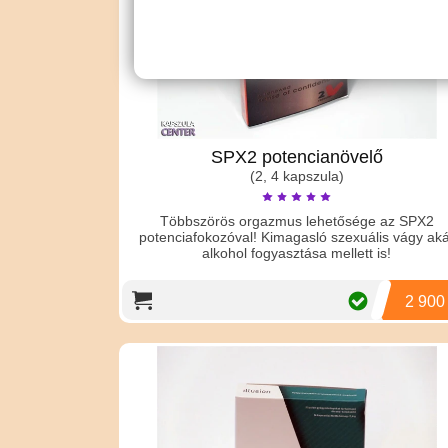
SPX2 potencianövelő
(2, 4 kapszula)
Többszörös orgazmus lehetősége az SPX2
potenciafokozóval! Kimagasló szexuális vágy ak
alkohol fogyasztása mellett is!
2 900