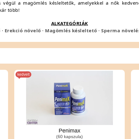
végül a magömlés késleltetők, amelyekkel a nők kedvenc
kár több!
ALKATEGÓRIÁK
ő
·
Erekció növelő
·
Magömlés késleltető
·
Sperma növelé
kedvelt
Penimax
(60 kapszula)