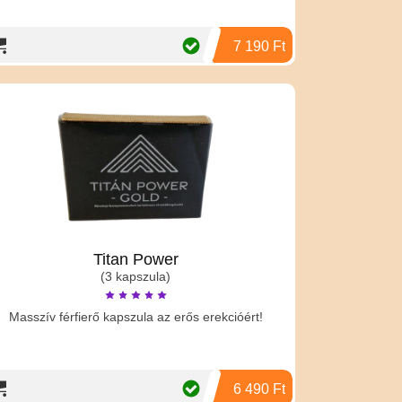
7 190 Ft
Titan Power
(3 kapszula)
Masszív férfierő kapszula az erős erekcióért!
6 490 Ft