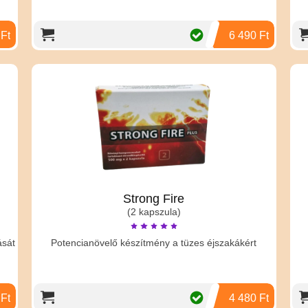
 Ft
6 490 Ft
Strong Fire
(2 kapszula)
ását
Potencianövelő készítmény a tüzes éjszakákért
 Ft
4 480 Ft