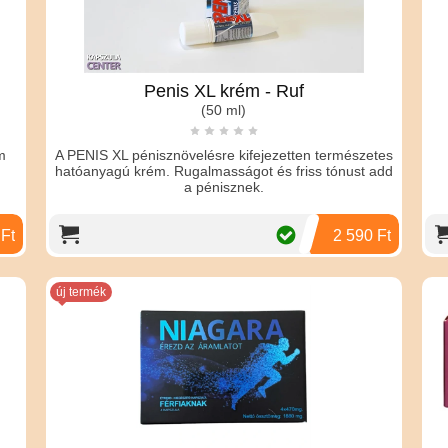
Penis XL krém - Ruf
(50 ml)
m
A PENIS XL pénisznövelésre kifejezetten természetes
hatóanyagú krém. Rugalmasságot és friss tónust add
a pénisznek.
 Ft
2 590 Ft
új termék