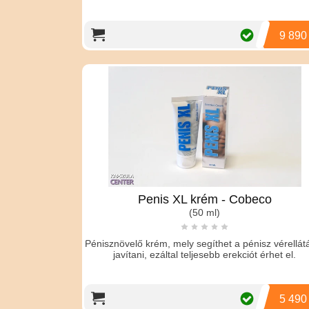
9 890
Penis XL krém - Cobeco
(50 ml)
Pénisznövelő krém, mely segíthet a pénisz vérellát
javítani, ezáltal teljesebb erekciót érhet el.
5 490