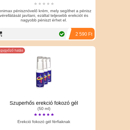
enimax pénisznövelő krém, mely segíthet a pénisz
vérellátását javítani, ezáltal teljesebb erekciót és
nagyobb péniszt érhet el.
2 590 Ft
gygyőző hatás
Szuperhős erekció fokozó gél
(50 ml)
Erekció fokozó gél férfiaknak