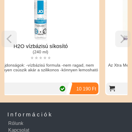
ázisú síkosító
Dr.Chen 
(240 ml)
(16 tab
zbázisú formula -nem ragad, nem
Az Xtra Men egy gyógynövény 
ár a szilikonos -könnyen lemosható
10 190 Ft
Információk
Rólunk
Kapcsolat