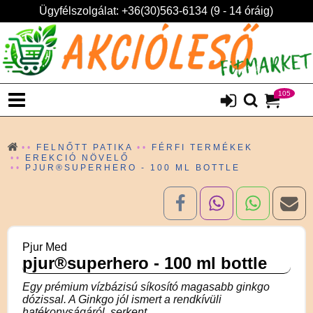
Ügyfélszolgálat: +36(30)563-6134 (9 - 14 óráig)
105
FELNŐTT PATIKA
FÉRFI TERMÉKEK
EREKCIÓ NÖVELŐ
PJUR®SUPERHERO - 100 ML BOTTLE
Pjur Med
pjur®superhero - 100 ml bottle
Egy prémium vízbázisú síkosító magasabb ginkgo
dózissal. A Ginkgo jól ismert a rendkívüli
hatékonyságáról, serkent...