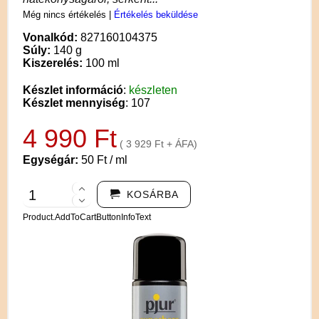
Még nincs értékelés
|
Értékelés beküldése
Vonalkód:
827160104375
Súly:
140 g
Kiszerelés:
100 ml
Készlet információ
:
készleten
Készlet mennyiség
: 107
4 990 Ft
( 3 929 Ft + ÁFA)
Egységár:
50 Ft / ml
KOSÁRBA
Product.AddToCartButtonInfoText