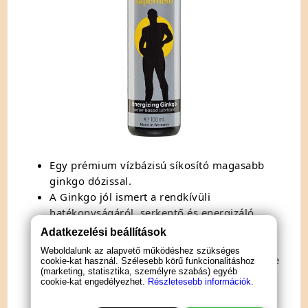
Egy prémium vízbázisú síkosító magasabb
ginkgo dózissal.
A Ginkgo jól ismert a rendkívüli
hatékonyságáról, serkentő és energizáló
hatásáról.
Adatkezelési beállítások
A ginkgo kivonatok könnyen felszívódnak a
Weboldalunk az alapvető működéshez szükséges
bőrben és bekerülnek a véráramba, így fejtve
cookie-kat használ. Szélesebb körű funkcionalitáshoz
(marketing, statisztika, személyre szabás) egyéb
ki az extra erejüket és serkentő hatásukat.
cookie-kat engedélyezhet.
Részletesebb információk.
Bőrgyógyászatilag tesztelt.