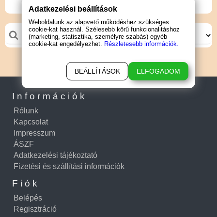
Adatkezelési beállítások
Weboldalunk az alapvető működéshez szükséges
cookie-kat használ. Szélesebb körű funkcionalitáshoz
(marketing, statisztika, személyre szabás) egyéb
cookie-kat engedélyezhet.
Részletesebb információk.
BEÁLLÍTÁSOK
ELFOGADOM
Információk
Rólunk
Kapcsolat
Impresszum
ÁSZF
Adatkezelési tájékoztató
Fizetési és szállítási információk
Fiók
Belépés
Regisztráció