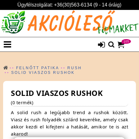
Ügyfélszolgálat: +36(30)563-6134 (9 - 14 óráig)
105
FELNŐTT PATIKA
RUSH
SOLID VIASZOS RUSHOK
SOLID VIASZOS RUSHOK
(0 termék)
A solid rush a legújabb trend a rushok között.
Viasz és rush folyadék szilárd keveréke, amely csak
akkor kezdi el kifejteni a hatását, amikor te is azt
akarod!