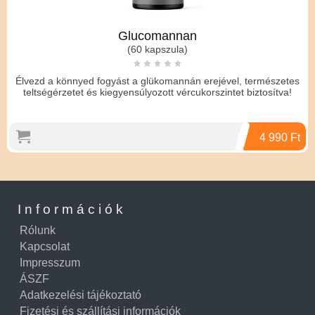
A króm megfelelő mennyisége az életkoron és a
nemen alapul, és a következők:
Glucomannan
0–6 hónapos csecsemők: 0,2 mikrogramm
(60 kapszula)
7-12 hónapos gyermekek: 5,5 mikrogramm
Élvezd a könnyed fogyást a glükomannán erejével, természetes
1-3 év: 11 mikrogramm
teltségérzetet és kiegyensúlyozott vércukorszintet biztosítva!
4-8 év: 15 mikrogramm
9–13 év: 25 mikrogramm fiúk, 21
mikrogramm lányok esetében
4 990 Ft
Tizenévesek 14-18 éves korig: 35
mikrogramm fiúknak, 24 mikrogramm
lányoknak
Felnőttek 19 és 50 év között: 35 mikrogramm
Információk
férfiaknál, 25 mikrogramm nőknél
Terhes nők: 30 mikrogramm
Rólunk
Szoptató nők: 35 mikrogramm
Kapcsolat
Impresszum
Némely egészségügyi szakember több krómot
ÁSZF
javasol a vércukorszint szabályozásában,
Adatkezelési tájékoztató
különösen az enyhe vagy súlyos inzulinrezisztencia
Fizetési és szállítási információk