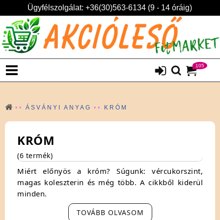
Ügyfélszolgálat: +36(30)563-6134 (9 - 14 óráig)
105
ÁSVÁNYI ANYAG
KRÓM
KRÓM
(6 termék)
Miért előnyös a króm? Súgunk: vércukorszint,
magas koleszterin és még több. A cikkből kiderül
minden.
A króm egy olyan kémiai elem, egy kemény és
TOVÁBB OLVASOM