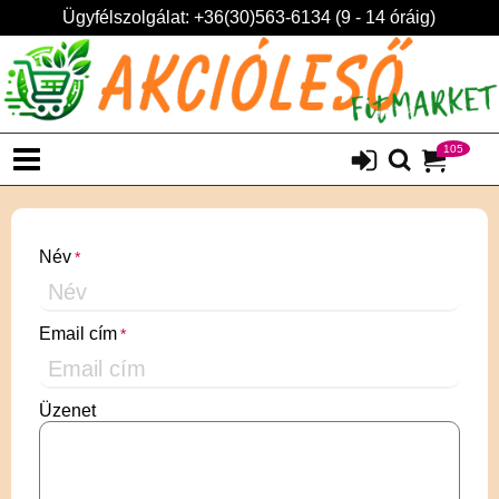
Ügyfélszolgálat: +36(30)563-6134 (9 - 14 óráig)
105
Név
Email cím
Üzenet