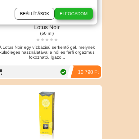
BEÁLLÍTÁSOK
ELFOGADOM
Lotus Noir
(60 ml)
A Lotus Noir egy vízbázisú serkentő gél, melynek
külsőleges használatával a női és férfi orgazmus
fokozható. Igazo...
10 790 Ft