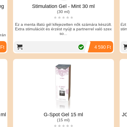
eg
Stimulation Gel - Mint 30 ml
(30 ml)
Ez a menta illatú gél kifejezetten nők számára készült.
Ezt
Extra stimulációt és érzést nyújt a partnerrel való szex
sti
so...
orán
 Ft
4 590 Ft
 ml
G-Spot Gel 15 ml
JO
(15 ml)