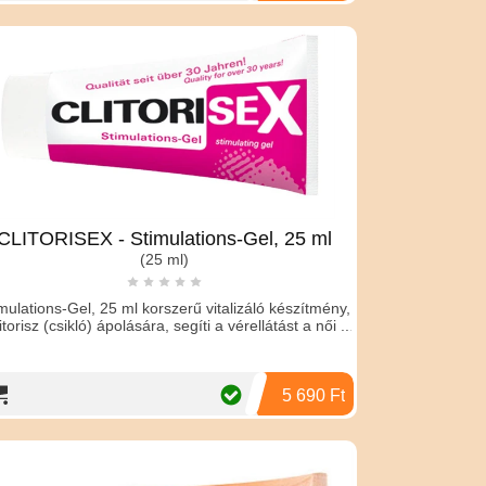
CLITORISEX - Stimulations-Gel, 25 ml
(25 ml)
mulations-Gel, 25 ml korszerű vitalizáló készítmény,
itorisz (csikló) ápolására, segíti a vérellátást a női ...
5 690 Ft