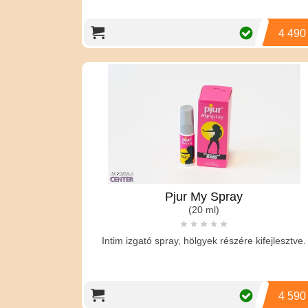
4 490
Pjur My Spray
(20 ml)
Intim izgató spray, hölgyek részére kifejlesztve.
4 590