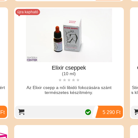
újra kapható
Elixir cseppek
(10 ml)
ért
Az Elixir csepp a női libidó fokozására szánt
Sti
természetes készítmény.
a kl
 Ft
5 290 Ft