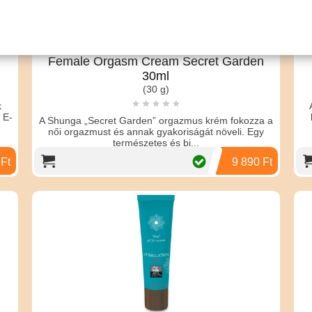
Female Orgasm Cream Secret Garden
30ml
(30 g)
k
 E-
A Shunga „Secret Garden” orgazmus krém fokozza a
női orgazmust és annak gyakoriságát növeli. Egy
természetes és bi...
 Ft
9 890 Ft