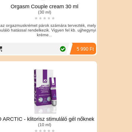
Orgasm Couple cream 30 ml
(30 ml)
 az orgazmuskrémet párok számára tervezték, mely
muláló hatással rendelkezik. Vigyen fel kb. ujjhegynyi
kréme...
5 990 Ft
 ARCTIC - klitorisz stimuláló gél nőknek
(10 ml)