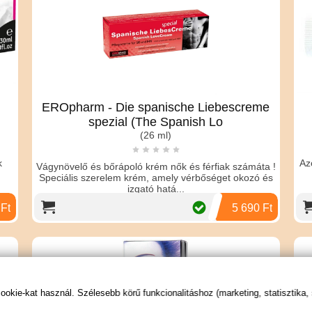
EROpharm - Die spanische Liebescreme
spezial (The Spanish Lo
(26 ml)
M
k
Az
Vágynövelő és bőrápoló krém nők és férfiak számáta !
Speciális szerelem krém, amely vérbőséget okozó és
izgató hatá...
 Ft
5 690 Ft
kie-kat használ. Szélesebb körű funkcionalitáshoz (marketing, statisztika,