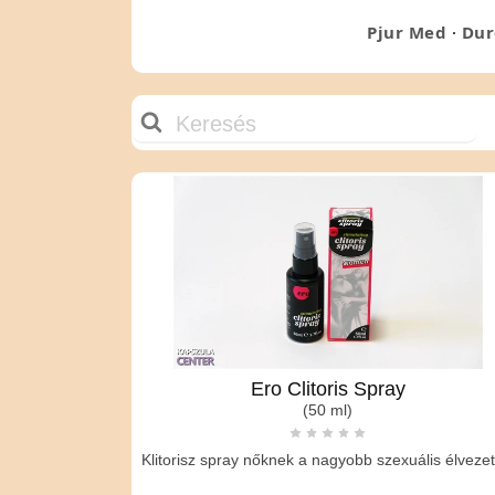
fokozott szexuális öröm a jutalom. Haszn
Pjur Med
·
Dur
Hogyan használd?
A csiklóizgató krémek használata egysze
hatás megjön. Hatásuk akár 20 percig is e
Ero Clitoris Spray
(50 ml)
Klitorisz spray nőknek a nagyobb szexuális élvezet