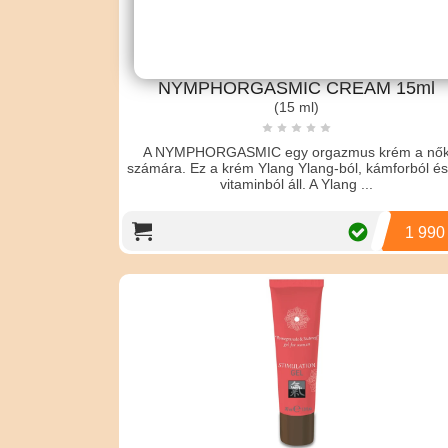
NYMPHORGASMIC CREAM 15ml
(15 ml)
A NYMPHORGASMIC egy orgazmus krém a nő
számára. Ez a krém Ylang Ylang-ból, kámforból és
vitaminból áll. A Ylang ...
1 990