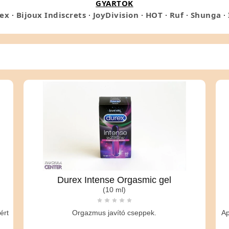
GYÁRTÓK
álatukkal intenzívebb és gyönyörtelibb orgazmus érhető el.
ex
·
Bijoux Indiscrets
·
JoyDivision
·
HOT
·
Ruf
·
Shunga
·
rű, a szexuális aktus előtt 5 perccel kenje be az intim rés
ltarthat.
Durex Intense Orgasmic gel
(10 ml)
ért
Orgazmus javító cseppek.
Ap