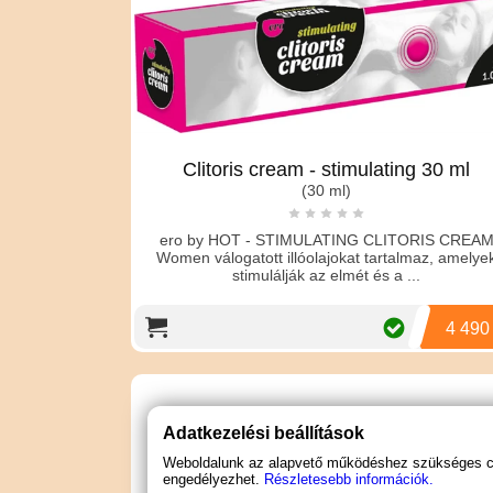
Clitoris cream - stimulating 30 ml
(30 ml)
ero by HOT - STIMULATING CLITORIS CREA
Women válogatott illóolajokat tartalmaz, amelye
stimulálják az elmét és a ...
4 490
Adatkezelési beállítások
Weboldalunk az alapvető működéshez szükséges coo
engedélyezhet.
Részletesebb információk.