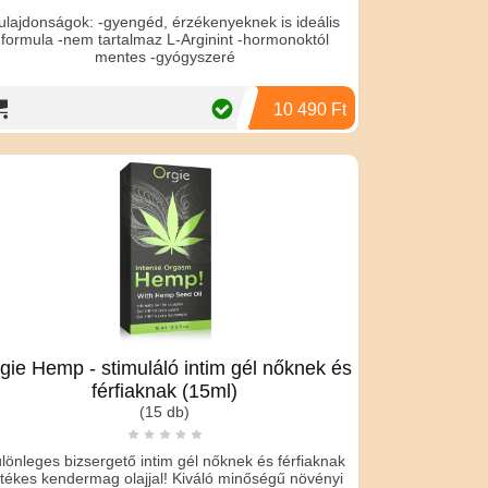
ulajdonságok: -gyengéd, érzékenyeknek is ideális
formula -nem tartalmaz L-Arginint -hormonoktól
mentes -gyógyszeré
10 490 Ft
gie Hemp - stimuláló intim gél nőknek és
férfiaknak (15ml)
(15 db)
lönleges bizsergető intim gél nőknek és férfiaknak
rtékes kendermag olajjal! Kiváló minőségű növényi