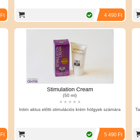
 Ft
4 490 Ft
Stimulation Cream
(50 ml)
Intim aktus előtti stimulációs krém hölgyek számára
Ta
 Ft
5 490 Ft