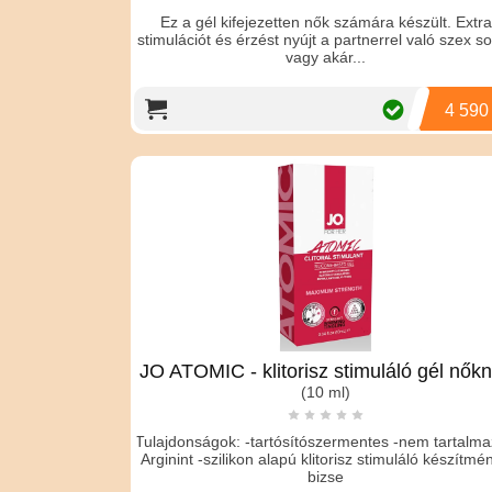
Ez a gél kifejezetten nők számára készült. Extra
stimulációt és érzést nyújt a partnerrel való szex s
vagy akár...
4 590
JO ATOMIC - klitorisz stimuláló gél nők
(10 ml)
Tulajdonságok: -tartósítószermentes -nem tartalma
Arginint -szilikon alapú klitorisz stimuláló készítmén
bizse