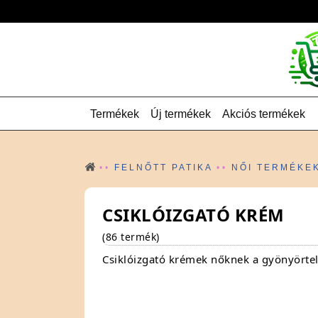
Termékek
Új termékek
Akciós termékek
FELNŐTT PATIKA
NŐI TERMÉKE
CSIKLÓIZGATÓ KRÉM
(86 termék)
Csiklóizgató krémek nőknek a gyönyörteli
Mire való a csiklóizgató krém
A csiklóizgató krémek növelik a csikló