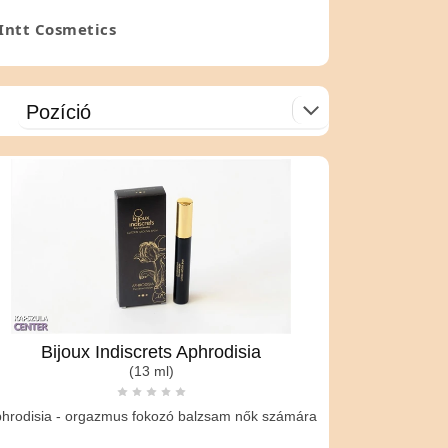
Intt Cosmetics
zt egy borsónyi krémmel és várjon amíg a
Bijoux Indiscrets Aphrodisia
(13 ml)
hrodisia - orgazmus fokozó balzsam nők számára