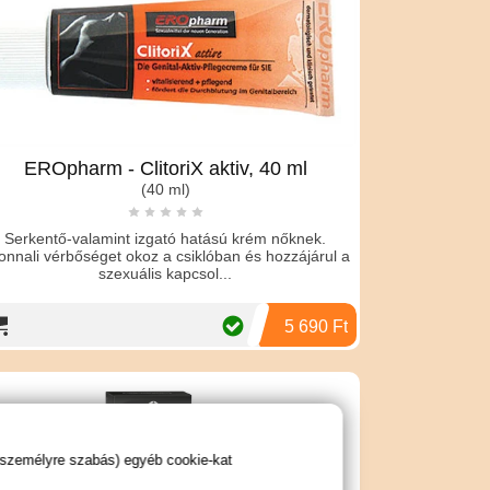
EROpharm - ClitoriX aktiv, 40 ml
(40 ml)
Serkentő-valamint izgató hatású krém nőknek.
onnali vérbőséget okoz a csiklóban és hozzájárul a
szexuális kapcsol...
5 690 Ft
 személyre szabás) egyéb cookie-kat