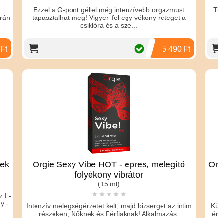
Ezzel a G-pont géllel még intenzívebb orgazmust
T
orán
tapasztalhat meg! Vigyen fel egy vékony réteget a
csiklóra és a sze...
 Ft
5 490 Ft
nek
Orgie Sexy Vibe HOT - epres, melegítő
Or
folyékony vibrátor
(15 ml)
z L-
y -
Intenzív melegségérzetet kelt, majd bizserget az intim
Kü
részeken, Nőknek és Férfiaknak! Alkalmazás:
é