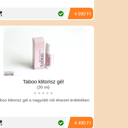
4 990 Ft
Taboo klitorisz gél
(30 ml)
boo klitorisz gél a nagyobb női élvezet érdekében.
4 490 Ft