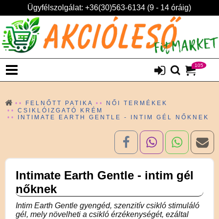
Ügyfélszolgálat: +36(30)563-6134 (9 - 14 óráig)
105
FELNŐTT PATIKA
NŐI TERMÉKEK
CSIKLÓIZGATÓ KRÉM
INTIMATE EARTH GENTLE - INTIM GÉL NŐKNEK
Intimate Earth Gentle - intim gél
nőknek
Intim Earth Gentle gyengéd, szenzitív csikló stimuláló
gél, mely növelheti a csikló érzékenységét, ezáltal