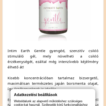
Intim Earth Gentle gyengéd, szenzitív csikló
stimuláló gél, mely növelheti a csikló
érzékenységét, ezáltal még intenzívebb kéjélmény
élhető át!
Kisebb koncentrációban tartalmaz bizsergető,
maximálisan természetes japán borsmenta olajat,
így érzékenyeknek is ideális.
Adatkezelési beállítások
Egyszerűen a csikló, érzékeny területére kell
Weboldalunk az alapvető működéshez szükséges
felvinni, egy kis borsónyi nagyságút a gélből, majd
cookie-kat használ. Szélesebb körű funkcionalitáshoz