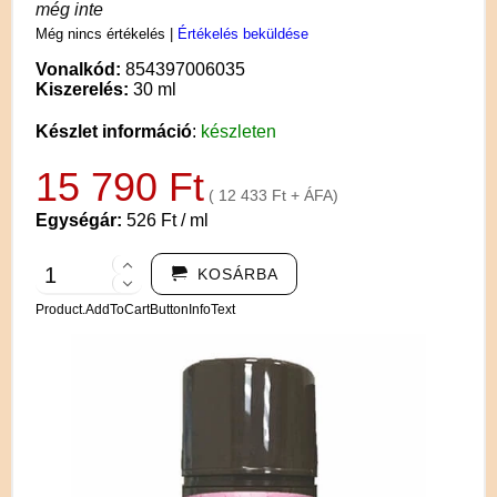
még inte
Még nincs értékelés
|
Értékelés beküldése
Vonalkód:
854397006035
Kiszerelés:
30 ml
Készlet információ
:
készleten
15 790 Ft
( 12 433 Ft + ÁFA)
Egységár:
526 Ft / ml
KOSÁRBA
Product.AddToCartButtonInfoText