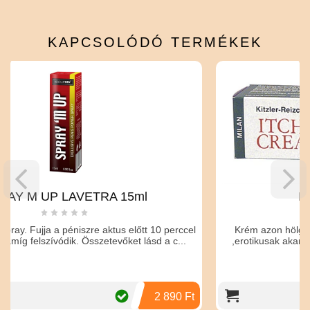
KAPCSOLÓDÓ
TERMÉKEK
ETRA 15ml
ITCH-CREAM (26
re aktus előtt 10 perccel
Krém azon hölgyek számára ,akik élv
sszetevőket lásd a c...
,erotikusak akar nak lenni,de nincs ké
inger...
2 890 Ft