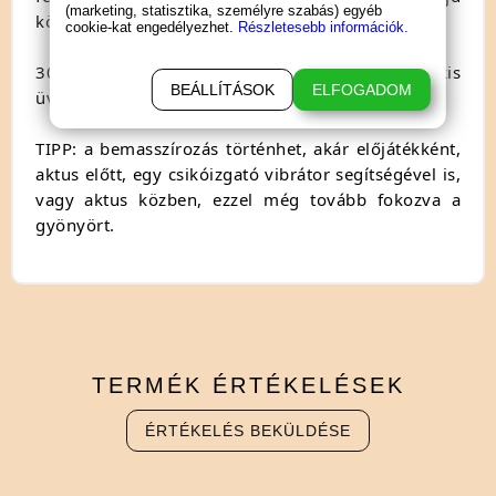
(marketing, statisztika, személyre szabás) egyéb
körkörös mozdulatokkal finoman bemasszírozni.
cookie-kat engedélyezhet.
Részletesebb információk.
30ml-es kiszerelésben, dekoratív, műanyag kis
BEÁLLÍTÁSOK
ELFOGADOM
üvegcsében.
TIPP: a bemasszírozás történhet, akár előjátékként,
aktus előtt, egy csikóizgató vibrátor segítségével is,
vagy aktus közben, ezzel még tovább fokozva a
gyönyört.
TERMÉK
ÉRTÉKELÉSEK
ÉRTÉKELÉS BEKÜLDÉSE