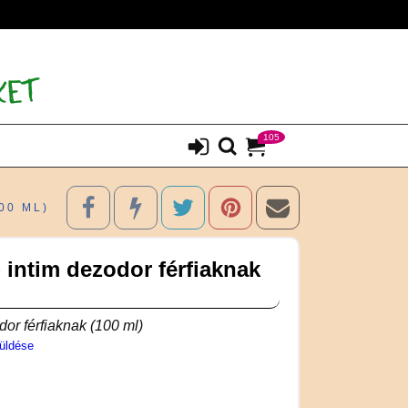
105
00 ML)
 intim dezodor férfiaknak
or férfiaknak (100 ml)
üldése