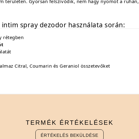
ntim területen. Gyorsan felszívódik, nem hagy nyomot a ruhán,
h intim spray dezodor használata során:
y rétegben
át
latát
almaz Citral, Coumarin és Geraniol összetevőket
TERMÉK
ÉRTÉKELÉSEK
ÉRTÉKELÉS BEKÜLDÉSE