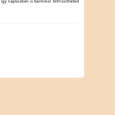
 így napközben is bármikor felfrissítheted