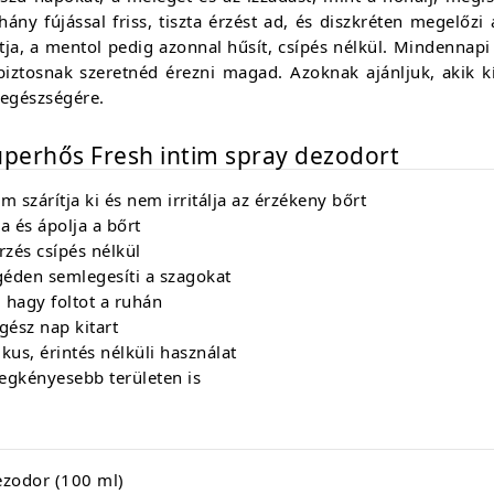
ány fújással friss, tiszta érzést ad, és diszkréten megelőzi
ja, a mentol pedig azonnal hűsít, csípés nélkül. Mindennapi 
abiztosnak szeretnéd érezni magad. Azoknak ajánljuk, akik 
 egészségére.
zuperhős Fresh intim spray dezodort
 szárítja ki és nem irritálja az érzékeny bőrt
a és ápolja a bőrt
rzés csípés nélkül
éden semlegesíti a szagokat
hagy foltot a ruhán
ész nap kitart
kus, érintés nélküli használat
egkényesebb területen is
ezodor (100 ml)