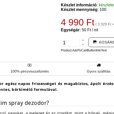
Készlet információ
:
készlet
Készlet mennyiség
: 100
4 990 Ft
( 3 929 Ft 
Egységár:
50 Ft / ml
KOSÁR
Product.AddToCartButtonInfoText
100% pénzvisszafizetés
Gyors szállítás
r egész napos frissességet és magabiztos, ápolt érzé
ntes, bőrkímélő formulával.
ntim spray dezodor?
zú napokat, a meleget és az izzadást, mint a hónalj, mégis