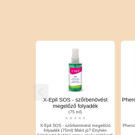
X-Epil SOS - szőrbenövést
Pher
megelőző folyadék
(75 ml)
X-Epil SOS - szőrbenövést megelőző
Phero
folyadék (75ml) Miért jó? Enyhén