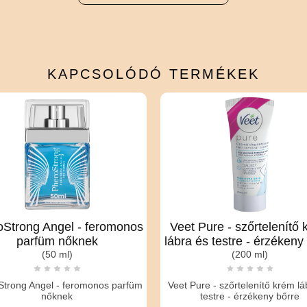
KAPCSOLÓDÓ
TERMÉKEK
oStrong Angel - feromonos
Veet Pure - szőrtelenítő
parfüm nőknek
lábra és testre - érzékeny
(50 ml)
(200 ml)
Strong Angel - feromonos parfüm
Veet Pure - szőrtelenítő krém lá
nőknek
testre - érzékeny bőrre