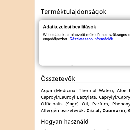
Terméktulajdonságok
Kiszerelés:
100 ml
Adatkezelési beállítások
Típus:
intim spray dezodor férfiakn
Weboldalunk az alapvető működéshez szükséges coo
Formula:
alkohol- és alumíniumme
engedélyezhet.
Részletesebb információk.
Kulcsösszetevők:
gyógyvíz, aloe ve
Illat:
citrusos, friss
Felhasználás:
külső, intim terület
CPNP regisztrációs szám:
545963
Összetevők
Aqua (Medicinal Thermal Water), Aloe B
Caproyl/Lauroyl Lactylate, Caprylyl/Capry
Officinalis (Sage) Oil, Parfum, Phenox
Allergén összetevők:
Citral, Coumarin, 
Hogyan használd