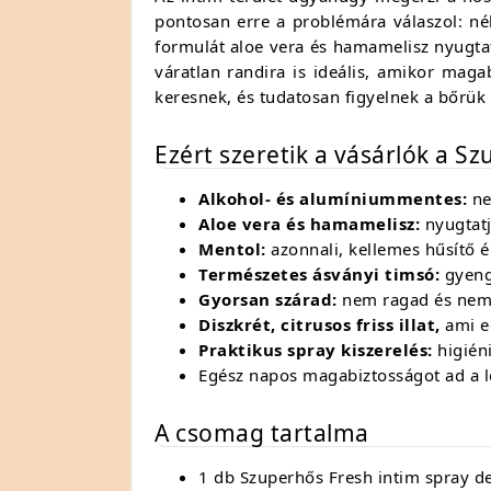
pontosan erre a problémára válaszol: néh
formulát aloe vera és hamamelisz nyugtat
váratlan randira is ideális, amikor mag
keresnek, és tudatosan figyelnek a bőrük
Ezért szeretik a vásárlók a S
Alkohol- és alumíniummentes:
nem
Aloe vera és hamamelisz:
nyugtatj
Mentol:
azonnali, kellemes hűsítő é
Természetes ásványi timsó:
gyeng
Gyorsan szárad:
nem ragad és nem 
Diszkrét, citrusos friss illat,
ami eg
Praktikus spray kiszerelés:
higiéni
Egész napos magabiztosságot ad a l
A csomag tartalma
1 db Szuperhős Fresh intim spray d