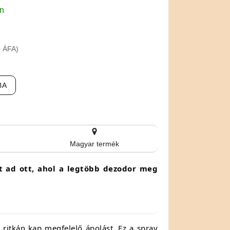
en
+ ÁFA)
BA
Magyar termék
st ad ott, ahol a legtöbb dezodor meg
 ritkán kap megfelelő ápolást. Ez a spray