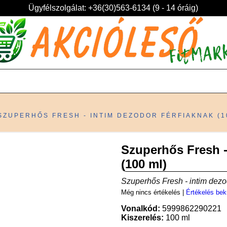
Ügyfélszolgálat: +36(30)563-6134 (9 - 14 óráig)
SZUPERHŐS FRESH - INTIM DEZODOR FÉRFIAKNAK (1
Szuperhős Fresh -
(100 ml)
Szuperhős Fresh - intim dezod
Még nincs értékelés
|
Értékelés bek
Vonalkód:
5999862290221
Kiszerelés:
100 ml