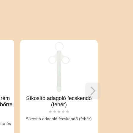
 krém
Síkosító adagoló fecskendő
JoyDivi
 bőrre
(fehér)
JoyDiv
Síkosító adagoló fecskendő (fehér)
bra és