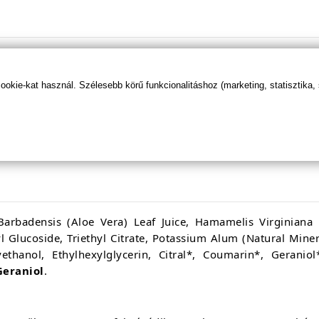
ak
kie-kat használ. Szélesebb körű funkcionalitáshoz (marketing, statisztika,
ntes
ra, hamamelisz, mentol, természetes timsó
1
arbadensis (Aloe Vera) Leaf Juice, Hamamelis Virginiana 
l Glucoside, Triethyl Citrate, Potassium Alum (Natural Mineral
yethanol, Ethylhexylglycerin, Citral*, Coumarin*, Geranio
Geraniol
.