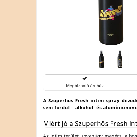
Megbízható áruház
A Szuperhős Fresh intim spray dezodo
sem fordul – alkohol- és alumíniumme
Miért jó a Szuperhős Fresh i
Az intim terület ugyanúgy megérzi a hoss