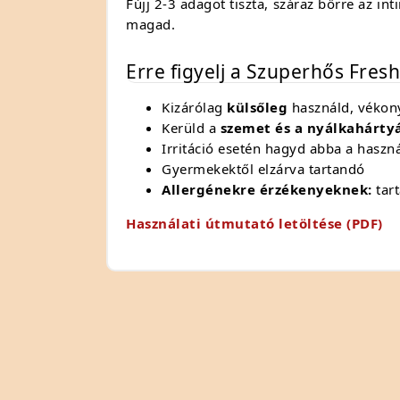
Fújj 2-3 adagot tiszta, száraz bőrre az i
magad.
Erre figyelj a Szuperhős Fres
Kizárólag
külsőleg
használd, vékon
Kerüld a
szemet és a nyálkahárty
Irritáció esetén hagyd abba a haszná
Gyermekektől elzárva tartandó
Allergénekre érzékenyeknek:
tart
Használati útmutató letöltése (PDF)