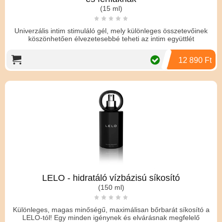
(15 ml)
Univerzális intim stimuláló gél, mely különleges összetevőinek
köszönhetően élvezetesebbé teheti az intim együttlét
12 890 Ft
LELO - hidratáló vízbázisú síkosító
(150 ml)
Különleges, magas minőségű, maximálisan bőrbarát síkosító a
LELO-tól! Egy minden igénynek és elvárásnak megfelelő