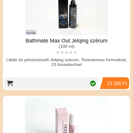
Bathmate Max Out Jelqing szérum
(100 ml)
Libido és pénisznövelő Jelqing szérum, Testostomax formulával,
23 összetevővel
13 290 Ft