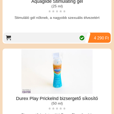
Aquaglide Stimulating gel
(25 ml)
Stimuláló gél nőknek, a nagyobb szexuális élvezetért
4 290 Ft
Durex Play Prickelnd bizsergető síkosító
(50 ml)