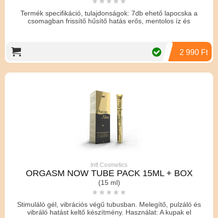
Termék specifikáció, tulajdonságok: 7db ehető lapocska a
csomagban frissítő hűsítő hatás erős, mentolos íz és
2 990 Ft
Intt Cosmetics
ORGASM NOW TUBE PACK 15ML + BOX
(15 ml)
Stimuláló gél, vibrációs végű tubusban. Melegítő, pulzáló és
vibráló hatást keltő készítmény. Használat: A kupak el