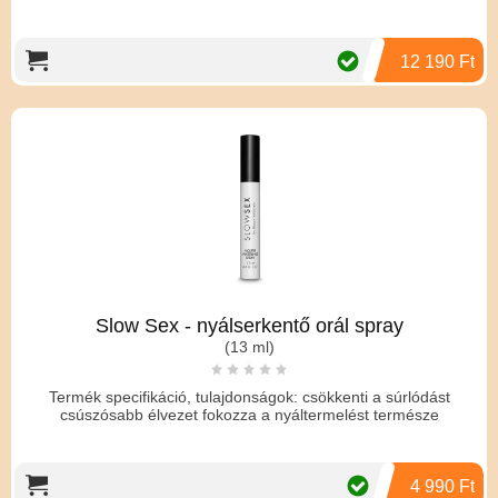
12 190 Ft
Slow Sex - nyálserkentő orál spray
(13 ml)
Termék specifikáció, tulajdonságok: csökkenti a súrlódást
csúszósabb élvezet fokozza a nyáltermelést természe
4 990 Ft