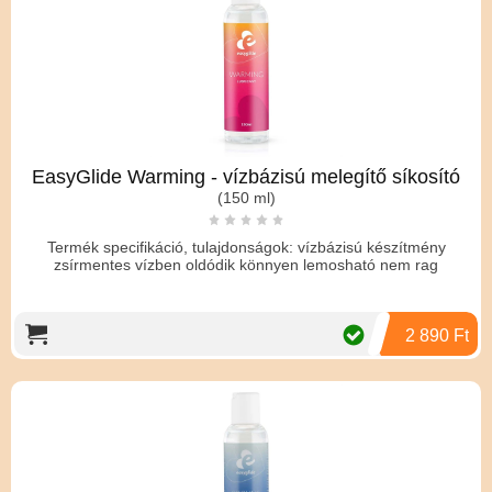
EasyGlide Warming - vízbázisú melegítő síkosító
(150 ml)
Termék specifikáció, tulajdonságok: vízbázisú készítmény
zsírmentes vízben oldódik könnyen lemosható nem rag
2 890 Ft