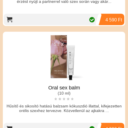
érzést nyújt a partnerrel való szex során vagy akár...
4 590 Ft
Oral sex balm
(10 ml)
Hűsítő és sikosító hatású balzsam kókuszdió illattal, kifejezetten
orélis szexhez tervezve. Közvetlenül az ajkakra ...