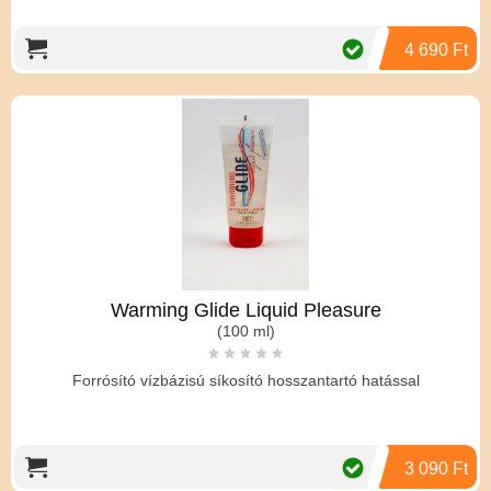
4 690 Ft
Warming Glide Liquid Pleasure
(100 ml)
Forrósító vízbázisú síkosító hosszantartó hatással
3 090 Ft