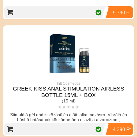
9 790 Ft
Intt Cosmetics
GREEK KISS ANAL STIMULATION AIRLESS
BOTTLE 15ML + BOX
(15 ml)
Stimuláló gél anális közösülés előtti alkalmazásra. Vibráló és
hűsítő hatásának köszönhetően ellazítja a záróizmot,
4 390 Ft