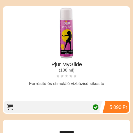
Pjur MyGlide
(100 ml)
Forrósító és stimuláló vízbázisú síkosító
5 090 Ft