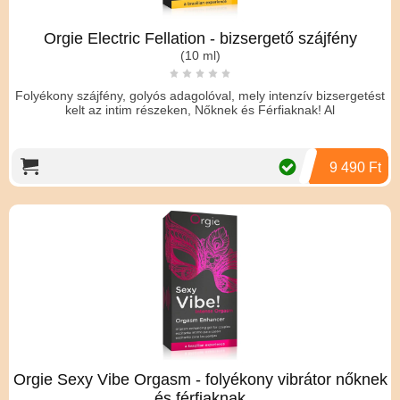
Orgie Electric Fellation - bizsergető szájfény
(10 ml)
Folyékony szájfény, golyós adagolóval, mely intenzív bizsergetést
kelt az intim részeken, Nőknek és Férfiaknak! Al
9 490 Ft
Orgie Sexy Vibe Orgasm - folyékony vibrátor nőknek
és férfiaknak