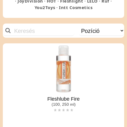
·
JoyDivision
·
HOT
·
Fleshlight
·
LELO
·
Ruf
·
You2Toys
·
Intt Cosmetics
Fleshlube Fire
(100, 250 ml)