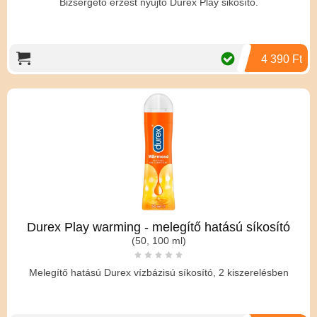
Bizsergető érzést nyújtó Durex Play sikosító.
4 390 Ft
Durex Play warming - melegítő hatású síkosító
(50, 100 ml)
Melegítő hatású Durex vízbázisú síkosító, 2 kiszerelésben