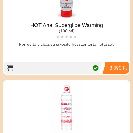
HOT Anal Superglide Warming
(100 ml)
Forrósító vízbázisú síkosító hosszantartó hatással.
3 390 Ft