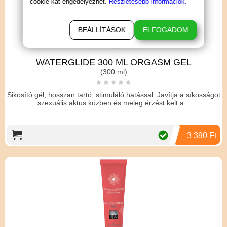
cookie-kat engedélyezhet.
Részletesebb információk.
BEÁLLÍTÁSOK
ELFOGADOM
WATERGLIDE 300 ML ORGASM GEL
(300 ml)
Sikosító gél, hosszan tartó, stimuláló hatással. Javítja a síkosságot
szexuális aktus közben és meleg érzést kelt a...
3 390 Ft