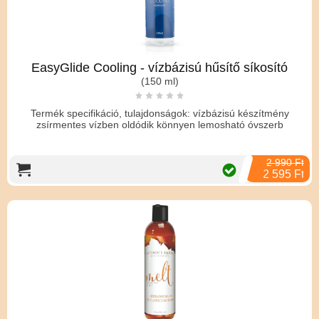
EasyGlide Cooling - vízbázisú hűsítő síkosító
(150 ml)
Termék specifikáció, tulajdonságok: vízbázisú készítmény
zsírmentes vízben oldódik könnyen lemosható óvszerb
2 990 Ft
2 595 Ft