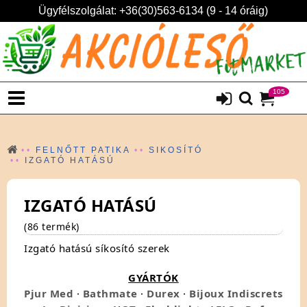
Ügyfélszolgálat: +36(30)563-6134 (9 - 14 óráig)
105
FELNŐTT PATIKA
SIKOSÍTÓ
IZGATÓ HATÁSÚ
IZGATÓ HATÁSÚ
(86 termék)
Izgató hatású síkosító szerek
GYÁRTÓK
Pjur Med
·
Bathmate
·
Durex
·
Bijoux Indiscrets