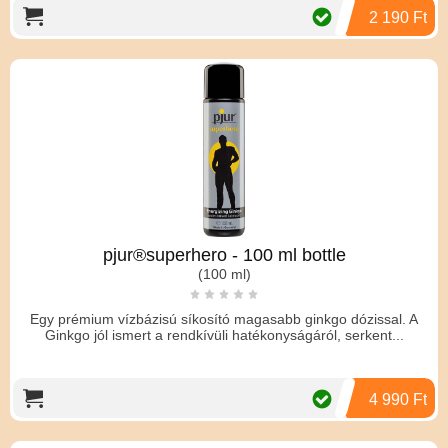
2 190 Ft
pjur®superhero - 100 ml bottle
(100 ml)
Egy prémium vízbázisú síkosító magasabb ginkgo dózissal. A
Ginkgo jól ismert a rendkívüli hatékonyságáról, serkent...
4 990 Ft