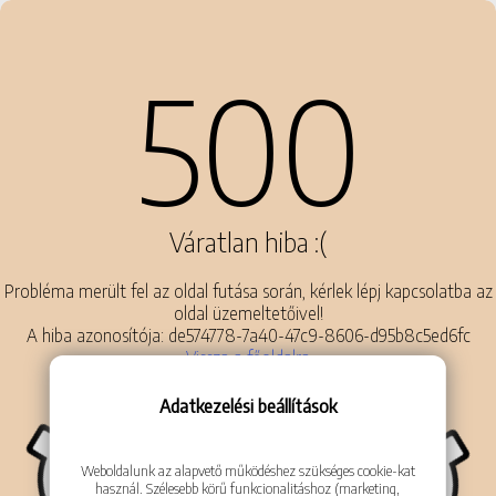
500
Váratlan hiba :(
Probléma merült fel az oldal futása során, kérlek lépj kapcsolatba az
oldal üzemeltetőivel!
A hiba azonosítója: de574778-7a40-47c9-8606-d95b8c5ed6fc
Vissza a főoldalra
Adatkezelési beállítások
Weboldalunk az alapvető működéshez szükséges cookie-kat
használ. Szélesebb körű funkcionalitáshoz (marketing,