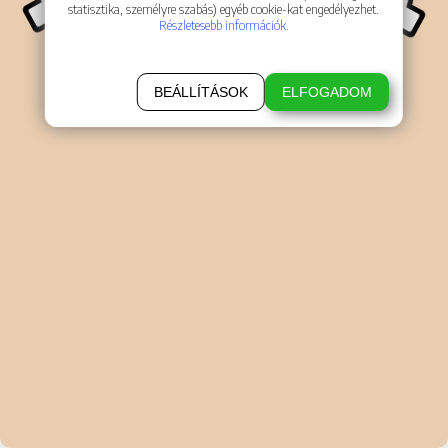
statisztika, személyre szabás) egyéb cookie-kat engedélyezhet.
Részletesebb információk.
BEÁLLÍTÁSOK
ELFOGADOM