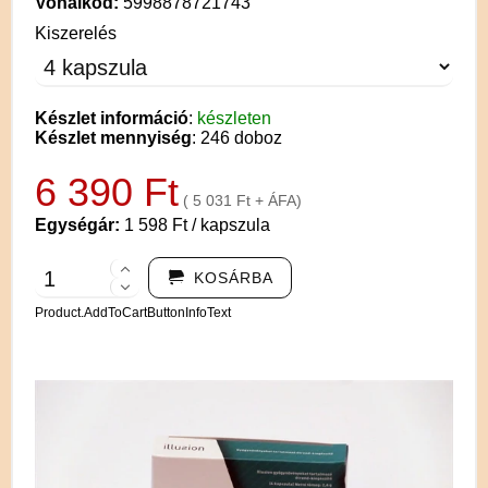
Vonalkód:
5998878721743
Kiszerelés
Készlet információ
:
készleten
Készlet mennyiség
: 246 doboz
6 390 Ft
( 5 031 Ft + ÁFA)
Egységár:
1 598 Ft / kapszula
KOSÁRBA
Product.AddToCartButtonInfoText