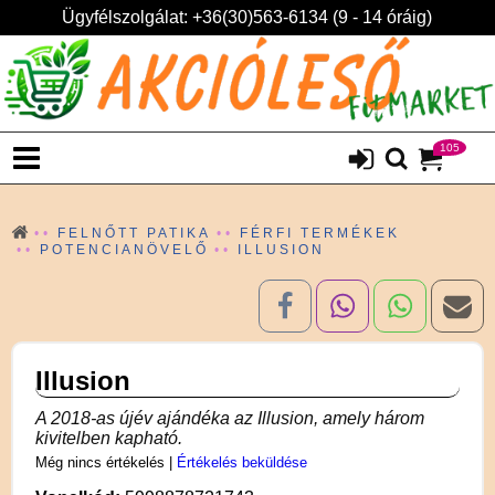
Ügyfélszolgálat: +36(30)563-6134 (9 - 14 óráig)
105
FELNŐTT PATIKA
FÉRFI TERMÉKEK
POTENCIANÖVELŐ
ILLUSION
Illusion
A 2018-as újév ajándéka az Illusion, amely három
kivitelben kapható.
Még nincs értékelés
|
Értékelés beküldése