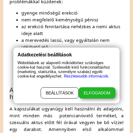
problémákkal küzdenek:
gyenge minőségű erekció
nem megfelelő keménységű pénisz
az erekció fenntartása nehézkes a nemi aktus
ideje alatt
a merevedés lassú, vagy egyáltalán nem
idézhető elő
fiataloknak, akik szeretnék megtapasztalni a
Adatkezelési beállítások
hosszabb és keményebb erekciót
Weboldalunk az alapvető működéshez szükséges
csökkent szexuális vágy esetén
cookie-kat használ. Szélesebb körű funkcionalitáshoz
(marketing, statisztika, személyre szabás) egyéb
esetleg korai magömlés esetén
cookie-kat engedélyezhet.
Részletesebb információk.
Az Illusion potencianövelő
BEÁLLÍTÁSOK
ELFOGADOM
használata
A kapszulákat ugyanúgy kell használni és adagolni,
mint minden más potencianövelő terméket, a
szexuális aktus előtt fél órával vegyen be bő vízzel
egy darabot. Amennyiben első alkalommal