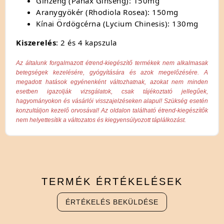
Ginzeng (Panax Ginseng): 150mg
Aranygyökér (Rhodiola Rosea): 150mg
Kínai Ördögcérna (Lycium Chinesis): 130mg
Kiszerelés
: 2 és 4 kapszula
Az általunk forgalmazott étrend-kiegészítő termékek nem alkalmasak
betegségek kezelésére, gyógyítására és azok megelőzésére. A
megadott hatások egyénenként változhatnak, azokat nem minden
esetben igazolják vizsgálatok, csak tájékoztató jellegűek,
hagyományokon és vásárlói visszajelzéseken alapul! Szükség esetén
konzultáljon kezelő orvosával! Az oldalon található étrend-kiegészítők
nem helyettesítik a változatos és kiegyensúlyozott táplálkozást.
TERMÉK
ÉRTÉKELÉSEK
ÉRTÉKELÉS BEKÜLDÉSE