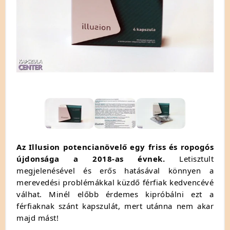
Az Illusion potencianövelő egy friss és ropogós
újdonsága a 2018-as évnek.
Letisztult
megjelenésével és erős hatásával könnyen a
merevedési problémákkal küzdő férfiak kedvencévé
válhat. Minél előbb érdemes kipróbálni ezt a
férfiaknak szánt kapszulát, mert utánna nem akar
majd mást!