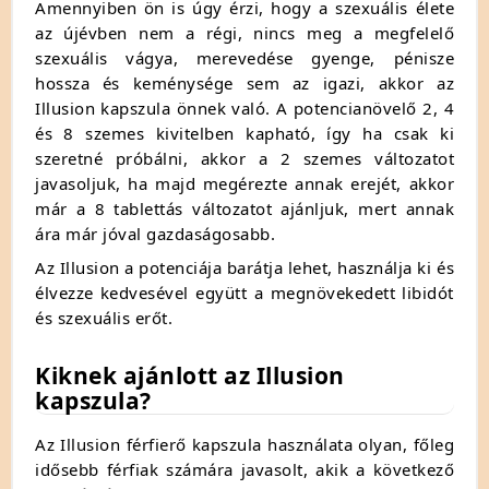
Amennyiben ön is úgy érzi, hogy a szexuális élete
az újévben nem a régi, nincs meg a megfelelő
szexuális vágya, merevedése gyenge, pénisze
hossza és keménysége sem az igazi, akkor az
Illusion kapszula önnek való. A potencianövelő 2, 4
és 8 szemes kivitelben kapható, így ha csak ki
szeretné próbálni, akkor a 2 szemes változatot
javasoljuk, ha majd megérezte annak erejét, akkor
már a 8 tablettás változatot ajánljuk, mert annak
ára már jóval gazdaságosabb.
Az Illusion a potenciája barátja lehet, használja ki és
élvezze kedvesével együtt a megnövekedett libidót
és szexuális erőt.
Kiknek ajánlott az Illusion
kapszula?
Az Illusion férfierő kapszula használata olyan, főleg
idősebb férfiak számára javasolt, akik a következő