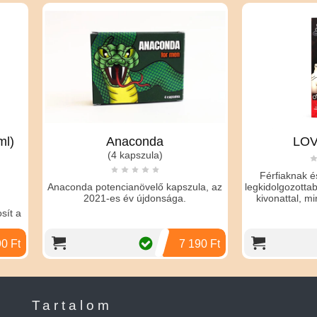
Anaconda
LOVE DROPS
(4 kapszula)
Férfiaknak és nőknek 30 ml. 
nda potencianövelő kapszula, az
legkidolgozottabb formula, több 
2021-es év újdonsága.
kivonattal, mint pl. zab, borsm
fahéj
7 190 Ft
2 
Tartalom