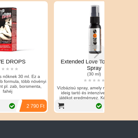
Extended Love Top Level 3
HARD
Spray
potenc
(30 ml)
Ez a
növényi
Hard Night for
enta,
Vízbázisú spray, amely még hosszabb
kapszula férf
ideig tartó és intenzívebb szerelmi
(12 db kaps
játékot eredményez. Kényeztetik és
frissíti...
790 Ft
4 790 Ft