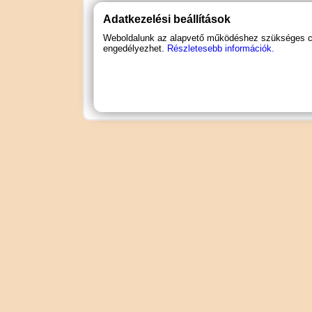
Nem: férfiaknak
Adatkezelési beállítások
Weboldalunk az alapvető működéshez szükséges coo
Speciális jellemző: stimuláló
engedélyezhet.
Részletesebb információk.
Speciális jellemző: erekció elősegítő
Termékcsoport: krém