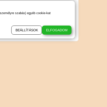
 személyre szabás) egyéb cookie-kat
BEÁLLÍTÁSOK
ELFOGADOM