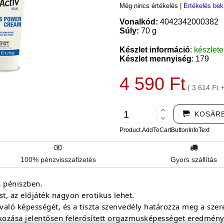
Még nincs értékelés
|
Értékelés bek
Vonalkód:
4042342000382
Súly:
70 g
Készlet információ
:
készlet
Készlet mennyiség
: 179
4 590 Ft
( 3 614 Ft 
KOSÁR
Product.AddToCartButtonInfoText
100% pénzvisszafizetés
Gyors szállítás
a péniszben.
t, az előjáték nagyon erotikus lehet.
e való képességét, és a tiszta szenvedély határozza meg a szer
ozása jelentősen felerősített orgazmusképességet eredmény