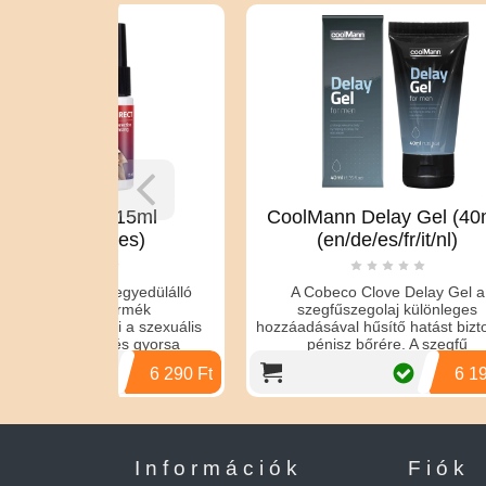
 15ml
CoolMann Delay Gel (40ml)
/es)
(en/de/es/fr/it/nl)
Anaco
egyedülálló
A Cobeco Clove Delay Gel a
ermék
szegfűszegolaj különleges
i a szexuális
hozzáadásával hűsítő hatást biztosít a
és gyorsa
pénisz bőrére. A szegfű
6 290 Ft
6 190 Ft
Információk
Fiók