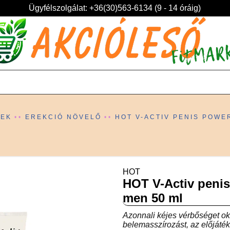
Ügyfélszolgálat: +36(30)563-6134 (9 - 14 óráig)
KEK
EREKCIÓ NÖVELŐ
HOT V-ACTIV PENIS POWE
HOT
HOT V-Activ penis
men 50 ml
Azonnali kéjes vérbőséget ok
belemasszírozást, az előjáték