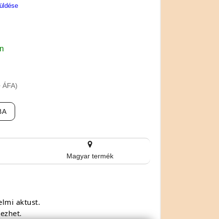
üldése
en
+ ÁFA)
BA
Magyar termék
elmi aktust.
ezhet.