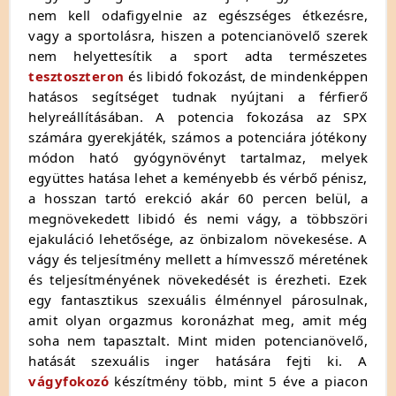
nem kell odafigyelnie az egészséges étkezésre,
vagy a sportolásra, hiszen a potencianövelő szerek
nem helyettesítik a sport adta természetes
tesztoszteron
és libidó fokozást, de mindenképpen
hatásos segítséget tudnak nyújtani a férfierő
helyreállításában. A potencia fokozása az SPX
számára gyerekjáték, számos a potenciára jótékony
módon ható gyógynövényt tartalmaz, melyek
együttes hatása lehet a keményebb és vérbő pénisz,
a hosszan tartó erekció akár 60 percen belül, a
megnövekedett libidó és nemi vágy, a többszöri
ejakuláció lehetősége, az önbizalom növekesése. A
vágy és teljesítmény mellett a hímvessző méretének
és teljesítményének növekedését is érezheti. Ezek
egy fantasztikus szexuális élménnyel párosulnak,
amit olyan orgazmus koronázhat meg, amit még
soha nem tapasztalt. Mint miden potencianövelő,
hatását szexuális inger hatására fejti ki. A
vágyfokozó
készítmény több, mint 5 éve a piacon