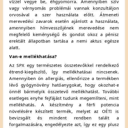
vízzel vegye be, éhgyomorra. Amennyiben szív
vagy vérnyomás problémái vannak konzultáljon
orvosával a szer használata előtt. Átmeneti
merevedési zavarok esetén ajánlott a használata,
amennyiben hímvesszőjének merevedése nem
megfelelő keménységű és gondot okoz a pénisz
erektált állapotban tartása a nemi aktus egésze
alatt.
Van-e mellékhatása?
Az SPX egy természetes összetevőkkel rendelkező
étrend-kiegészítő, így mellékhatásai nincsenek.
Amennyiben ön allergiás, ellenőrizze a termékben
lévő gyógynövény hatóanygokat, hogy okozhat-e
önnél bármelyik összetevő mellékhatást. További
esetleges enyhe fejfájást tudunk megemlíteni, mint
mellékhatás. A készítmény a férfi potencia
növelésére készített termék, melyet az OÉTI is
bevizsgált és mindent rendben talált a
forgalmazására, engedélyezte azt, így ez egy plusz