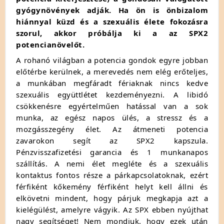
gyógynövények adják. Ha ön is önbizalom
hiánnyal küzd és a szexuális élete fokozásra
szorul, akkor próbálja ki a az SPX2
potencianövelőt.
A rohanó világban a potencia gondok egyre jobban
előtérbe kerülnek, a merevedés nem elég erőteljes,
a munkában megfáradt fériaknak nincs kedve
szexuális együttlétet kezdeményezni. A libidó
csökkenésre egyértelműen hatással van a sok
munka, az egész napos ülés, a stressz és a
mozgásszegény élet. Az átmeneti potencia
zavarokon segít az SPX2 kapszula.
Pénzvisszafizetési garancia és 1 munkanapos
szállítás. A nemi élet megléte és a szexuális
kontaktus fontos része a párkapcsolatoknak, ezért
férfiként kőkemény férfiként helyt kell állni és
elkövetni mindent, hogy párjuk megkapja azt a
kielégülést, amelyre vágyik. Az SPX ebben nyújthat
nagy segítséget! Nem mondjuk, hogy ezek után