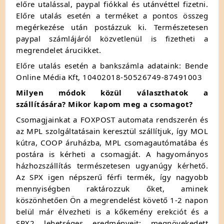
előre utalással, paypal fiókkal és utánvéttel fizetni.
Előre utalás esetén a terméket a pontos összeg
megérkezése után postázzuk ki. Természetesen
paypal számlájáról közvetlenül is fizetheti a
megrendelet árucikket.
Előre utalás esetén a bankszámla adataink: Bende
Online Média Kft, 10402018-50526749-87491003
Milyen módok közül választhatok a
szállítására? Mikor kapom meg a csomagot?
Csomagjainkat a FOXPOST automata rendszerén és
az MPL szolgáltatásain keresztül szállítjuk, így MOL
kútra, COOP áruházba, MPL csomagautómatába és
postára is kérheti a csomagját. A hagyományos
házhozszállítás természetesen ugyanúgy kérhető.
Az SPX igen népszerű férfi termék, így nagyobb
mennyiségben raktározzuk őket, aminek
köszönhetően Ön a megrendelést követő 1-2 napon
belül már élvezheti is a kőkemény erekciót és a
SPX2 lehetséges eredményeit: megnövekedett