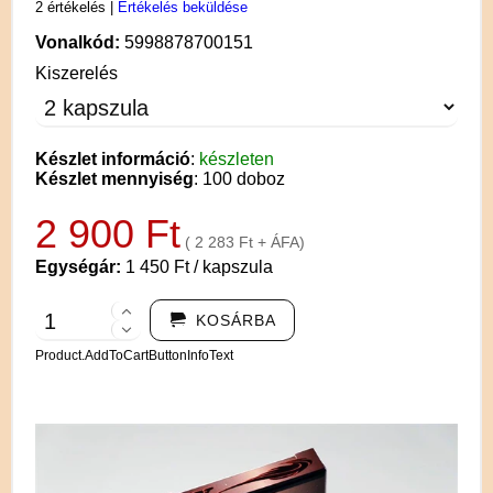
2 értékelés
|
Értékelés beküldése
Vonalkód:
5998878700151
Kiszerelés
Készlet információ
:
készleten
Készlet mennyiség
: 100 doboz
2 900 Ft
( 2 283 Ft + ÁFA)
Egységár:
1 450 Ft / kapszula
KOSÁRBA
Product.AddToCartButtonInfoText