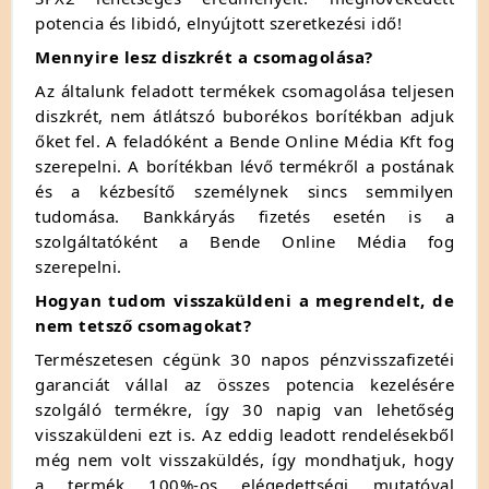
potencia és libidó, elnyújtott szeretkezési idő!
Mennyire lesz diszkrét a csomagolása?
Az általunk feladott termékek csomagolása teljesen
diszkrét, nem átlátszó buborékos borítékban adjuk
őket fel. A feladóként a Bende Online Média Kft fog
szerepelni. A borítékban lévő termékről a postának
és a kézbesítő személynek sincs semmilyen
tudomása. Bankkáryás fizetés esetén is a
szolgáltatóként a Bende Online Média fog
szerepelni.
Hogyan tudom visszaküldeni a megrendelt, de
nem tetsző csomagokat?
Természetesen cégünk 30 napos pénzvisszafizetéi
garanciát vállal az összes potencia kezelésére
szolgáló termékre, így 30 napig van lehetőség
visszaküldeni ezt is. Az eddig leadott rendelésekből
még nem volt visszaküldés, így mondhatjuk, hogy
a termék 100%-os elégedettségi mutatóval