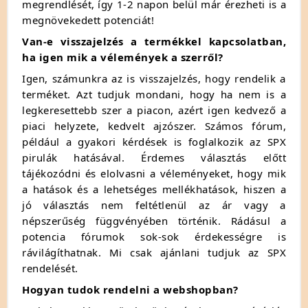
megrendlését, így 1-2 napon belül már érezheti is a
megnövekedett potenciát!
Van-e visszajelzés a termékkel kapcsolatban,
ha igen mik a vélemények a szerről?
Igen, számunkra az is visszajelzés, hogy rendelik a
terméket. Azt tudjuk mondani, hogy ha nem is a
legkeresettebb szer a piacon, azért igen kedvező a
piaci helyzete, kedvelt ajzószer. Számos fórum,
például a gyakori kérdések is foglalkozik az SPX
pirulák hatásával. Érdemes választás előtt
tájékozódni és elolvasni a véleményeket, hogy mik
a hatások és a lehetséges mellékhatások, hiszen a
jó választás nem feltétlenül az ár vagy a
népszerűség függvényében történik. Rádásul a
potencia fórumok sok-sok érdekességre is
rávilágíthatnak. Mi csak ajánlani tudjuk az SPX
rendelését.
Hogyan tudok rendelni a webshopban?