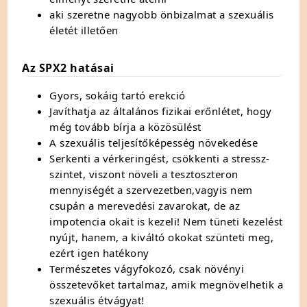
aki szeretne nagyobb önbizalmat a szexuális
életét illetően
Az SPX2 hatásai
Gyors, sokáig tartó erekció
Javíthatja az általános fizikai erőnlétet, hogy
még tovább bírja a közösülést
A szexuális teljesítőképesség növekedése
Serkenti a vérkeringést, csökkenti a stressz-
szintet, viszont növeli a tesztoszteron
mennyiségét a szervezetben,vagyis nem
csupán a merevedési zavarokat, de az
impotencia okait is kezeli! Nem tüneti kezelést
nyújt, hanem, a kiváltó okokat szünteti meg,
ezért igen hatékony
Természetes vágyfokozó, csak növényi
összetevőket tartalmaz, amik megnövelhetik a
szexuális étvágyat!