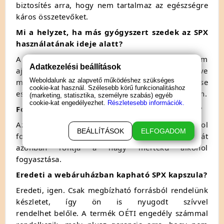
biztosítés arra, hogy nem tartalmaz az egészségre
káros összetevőket.
Mi a helyzet, ha más gyógyszert szedek az SPX
használatának ideje alatt?
A termék a vérnyomásra hatással lehet, így nem
Adatkezelési beállítások
ajánljuk szív- és érrendszeri betegségekre illetve
Weboldalunk az alapvető működéshez szükséges
magas vérnyomásra szedett gyógyszerek szedése
cookie-kat használ. Szélesebb körű funkcionalitáshoz
esetén. Kérjük konzultáljon orvosával ilyen esetben.
(marketing, statisztika, személyre szabás) egyéb
cookie-kat engedélyezhet.
Részletesebb információk.
Fogyaszthatok-e alkolholt az SPX2 szedésekor?
Az SPX vágyfokozó szer mérsékelt alkohol
BEÁLLÍTÁSOK
ELFOGADOM
fogyasztása mellett szedhető! Az erekció hatását
azonban rontja a nagy mértékű alkohol
fogyasztása.
Eredeti a webáruházban kapható SPX kapszula?
Eredeti, igen. Csak megbízható forrásból rendelünk
készletet, így ön is nyugodt szívvel
rendelhet belőle. A termék OÉTI engedély számmal