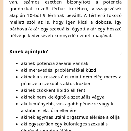
van, számos esetben bizonyított a potencia
gondokkal küzdő férfiak körében, visszajelzések
alapján 10-ből 9 férfinak bevállt. A férfierő fokozó
mellett szól az is, hogy igen kicsi a doboza, így
bárhova (akár egy szexuális légyott akár egy hoszzú
hétvége kedvesével) könnyedén viheti magával.
Kinek ajánljuk?
akinek potencia zavarai vannak
aki merevedési problémákkal küzd
akinek a stresszes élet miatt nem elég merev a
pénisze a szexuális aktus közben
akinek csökkent libidó áll fent
akinek nem kielégítő a szexuális vágya
aki keményebb, vastagabb péniszre vágyik
a stabil erekcióra ellenére
akinek egymás utáni orgazmus elérése a célja
aki egyszerűen egy különleges szexuális
élményt szeretne átélni