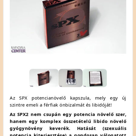
Az SPX potencianövelő kapszula, mely egy új
szintre emeli a férfiak önbizalmát és libidóját!
Az SPX2 nem csupán egy potencia növelő szer,
hanem egy komplex összetételű libido növelő
gyógynövény keverék. Hatását (szexuális
potencia kiterjesztése) a gondosan válogatott