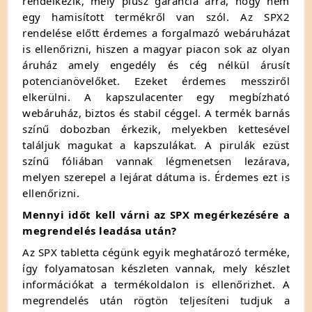
rendelkezik, mely plusz garancia arra, hogy nem
egy hamisított termékről van szól. Az SPX2
rendelése előtt érdemes a forgalmazó webáruházat
is ellenőrizni, hiszen a magyar piacon sok az olyan
áruház amely engedély és cég nélkül árusít
potencianövelőket. Ezeket érdemes messziről
elkerülni. A kapszulacenter egy megbízható
webáruház, biztos és stabil céggel. A termék barnás
színű dobozban érkezik, melyekben kettesével
találjuk magukat a kapszulákat. A pirulák ezüst
színű fóliában vannak légmenetsen lezárava,
melyen szerepel a lejárat dátuma is. Érdemes ezt is
ellenőrizni.
Mennyi időt kell várni az SPX megérkezésére a
megrendelés leadása után?
Az SPX tabletta cégünk egyik meghatározó terméke,
így folyamatosan készleten vannak, mely készlet
információkat a termékoldalon is ellenőrizhet. A
megrendelés után rögtön teljesíteni tudjuk a