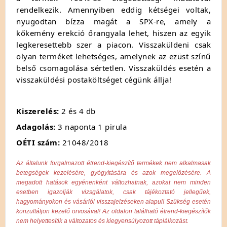
rendelkezik. Amennyiben eddig kétségei voltak,
nyugodtan bízza magát a SPX-re, amely a
kőkemény erekció őrangyala lehet, hiszen az egyik
legkeresettebb szer a piacon. Visszaküldeni csak
olyan terméket lehetséges, amelynek az ezüst színű
belső csomagolása sértetlen. Visszaküldés esetén a
visszaküldési postaköltséget cégünk állja!
Kiszerelés:
2 és 4 db
Adagolás:
3 naponta 1 pirula
OÉTI szám:
21048/2018
Az általunk forgalmazott étrend-kiegészítő termékek nem alkalmasak
betegségek kezelésére, gyógyítására és azok megelőzésére. A
megadott hatások egyénenként változhatnak, azokat nem minden
esetben igazolják vizsgálatok, csak tájékoztató jellegűek,
hagyományokon és vásárlói visszajelzéseken alapul! Szükség esetén
konzultáljon kezelő orvosával! Az oldalon található étrend-kiegészítők
nem helyettesítik a változatos és kiegyensúlyozott táplálkozást.