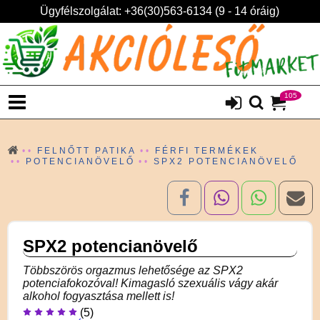
Ügyfélszolgálat: +36(30)563-6134 (9 - 14 óráig)
105
FELNŐTT PATIKA
FÉRFI TERMÉKEK
POTENCIANÖVELŐ
SPX2 POTENCIANÖVELŐ
SPX2 potencianövelő
Többszörös orgazmus lehetősége az SPX2
potenciafokozóval! Kimagasló szexuális vágy akár
alkohol fogyasztása mellett is!
(5)