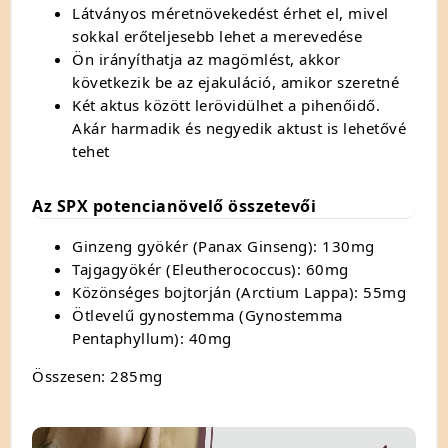
Látványos méretnövekedést érhet el, mivel
sokkal erőteljesebb lehet a merevedése
Ön irányíthatja az magömlést, akkor
következik be az ejakuláció, amikor szeretné
Két aktus között lerövidülhet a pihenőidő.
Akár harmadik és negyedik aktust is lehetővé
tehet
Az SPX potencianövelő összetevői
Ginzeng gyökér (Panax Ginseng):
130mg
Tajgagyökér (Eleutherococcus): 60mg
Közönséges bojtorján (Arctium Lappa): 55mg
Ötlevelű gynostemma (Gynostemma
Pentaphyllum): 40mg
Összesen: 285mg