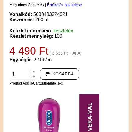
Még nincs értékelés
|
Értékelés beküldése
Vonalkód:
5038483224021
Kiszerelés:
200 ml
Készlet információ
:
készleten
Készlet mennyiség
: 100
4 490 Ft
( 3 535 Ft + ÁFA)
Egységár:
22 Ft / ml
KOSÁRBA
Product.AddToCartButtonInfoText