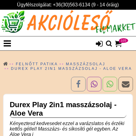
Ügyfélszolgálat: +36(30)563-6134 (9 - 14 óráig)
105
FELNŐTT PATIKA
MASSZÁZSOLAJ
DUREX PLAY 2IN1 MASSZÁZSOLAJ - ALOE VERA
Durex Play 2in1 masszázsolaj -
Aloe Vera
Kényeztesd kedvesedet ezzel a varázslatos és érzéki
kettős géllel! Masszázs- és síkosító gél egyben. Az
Aloe Vera i