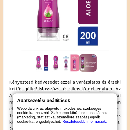
Kényeztesd kedvesedet ezzel a varázslatos és érzéki
kettős géllel! Masszázs- és síkosító gél egyben. Az
Aloe Vera intenzív, tápláló, hidratáló hatásával
Adatkezelési beállítások
megspékelve, az erotikus masszázs garantáltan
ellazít. Mindenféle allergénektől, aromáktól mentes.
Weboldalunk az alapvető működéshez szükséges
cookie-kat használ. Szélesebb körű funkcionalitáshoz
Tápláló E-vitaminnal, különleges összetevőinek
(marketing, statisztika, személyre szabás) egyéb
köszönhetően nem tapad és 100%-ig óvszerbarát.
cookie-kat engedélyezhet.
Részletesebb információk.
200m-es, flakonos kiszerelésben.