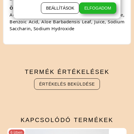
Összetevők:
BEÁLLÍTÁSOK
ELFOGADOM
Aqua, Propylene Glycol, Hydroxyethylcelulose,
Benzoic Acid, Aloe Barbadensis Leaf, Juice, Sodium
Saccharin, Sodium Hydroxide
TERMÉK
ÉRTÉKELÉSEK
ÉRTÉKELÉS BEKÜLDÉSE
KAPCSOLÓDÓ
TERMÉKEK
6 ízben