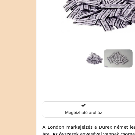
Megbízható áruház
A London márkajelzés a Durex német leán
ára. Az óvszerek egyesével vannak csoma