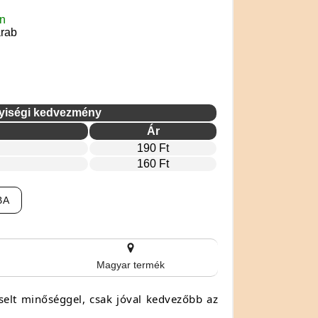
en
arab
yiségi kedvezmény
Ár
190 Ft
160 Ft
BA
Magyar termék
selt minőséggel, csak jóval kedvezőbb az