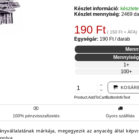
Készlet információ
:
készlet
Készlet mennyiség
: 2469 d
190 Ft
( 150 Ft + ÁFA)
Egységár:
190 Ft / darab
Menn
Mennyiség
1+
100+
KOSÁR
Product.AddToCartButtonInfoText
100% pénzvisszafizetés
Gyors szállítás
yvállalatának márkája, megegyezik az anyacég által képvi
golva.