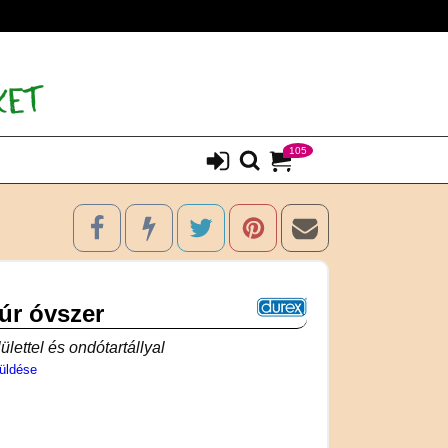
105
úr óvszer
ülettel és ondótartállyal
üldése