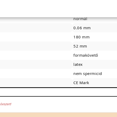
nincs
nincs
normál
0.06 mm
180 mm
52 mm
formakövető
latex
nem spermicid
CE Mark
óvszert!