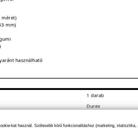
 méret)
 53 mm)
 gumi
)
egyaránt használható
1 darab
Durex
Anglia
kie-kat használ. Szélesebb körű funkcionalitáshoz (marketing, statisztika,
nincs