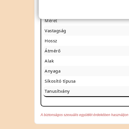
Ízesítés
Szín
Méret
Vastagság
Hossz
Átmérő
Alak
Anyaga
Síkosító típusa
Tanusítvány
A biztonságos szexuális együttlét érdekében használjon 