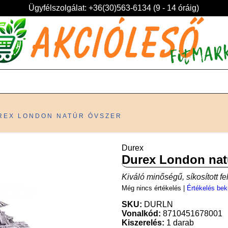
Ügyfélszolgálat: +36(30)563-6134 (9 - 14 óráig)
REX LONDON NATÚR ÓVSZER
Durex
Durex London nat
Kiváló minőségű, síkosított fel
Még nincs értékelés
|
Értékelés bek
SKU:
DURLN
Vonalkód:
8710451678001
Kiszerelés:
1 darab