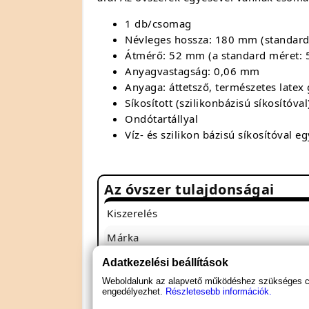
1 db/csomag
Névleges hossza: 180 mm (standard
Átmérő: 52 mm (a standard méret:
Anyagvastagság: 0,06 mm
Anyaga: áttetsző, természetes latex
Síkosított (szilikonbázisú síkosítóval
Ondótartállyal
Víz- és szilikon bázisú síkosítóval 
Az óvszer tulajdonságai
Kiszerelés
Márka
Származási ország
Adatkezelési beállítások
Weboldalunk az alapvető működéshez szükséges coo
Extrák
engedélyezhet.
Részletesebb információk.