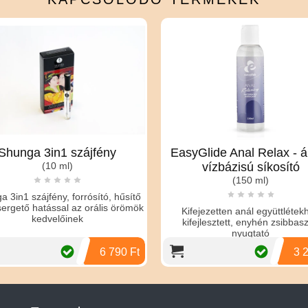
ga 3in1 szájfény
EasyGlide Anal Relax - ápoló
(10 ml)
vízbázisú síkosító
(150 ml)
szájfény, forrósító, hűsítő
ő hatással az orális örömök
Kifejezetten anál együttlétekhez
kedvelőinek
kifejlesztett, enyhén zsibbasztó,
nyugtató
6 790 Ft
3 290 Ft