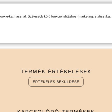
tó ruházatból vagy ágyneműből, normál mosószerrel.
kie-kat használ. Szélesebb körű funkcionalitáshoz (marketing, statisztika,
TERMÉK
ÉRTÉKELÉSEK
ÉRTÉKELÉS BEKÜLDÉSE
KAPCSOLÓDÓ
TERMÉKEK