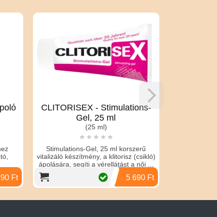
CLITORISEX - Stimulations-
TITAN Gél
Gel, 25 ml
(50 
(25 ml)
A TITAN gél, e
készítmény kifejezet
Stimulations-Gel, 25 ml korszerű
Kényelmesebbé te
vitalizáló készítmény, a klitorisz (csikló)
együttlé
ápolására, segíti a vérellátást a női ...
5 690 Ft