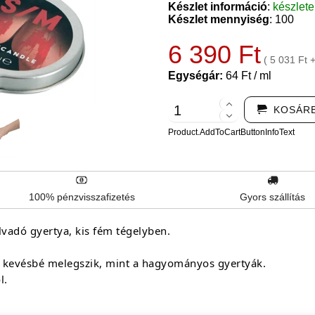
Készlet információ
:
készlet
Készlet mennyiség
: 100
6 390 Ft
( 5 031 Ft 
Egységár:
64 Ft / ml
KOSÁR
Product.AddToCartButtonInfoText
100% pénzvisszafizetés
Gyors szállítás
vadó gyertya, kis fém tégelyben.
ly kevésbé melegszik, mint a hagyományos gyertyák.
l.