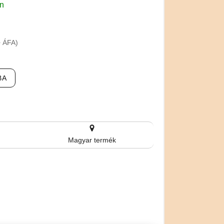
en
+ ÁFA)
BA
Magyar termék