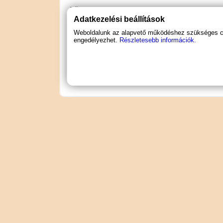
Tömeg: 100g.
Adatkezelési beállítások
Megjegyzés: A viasz mosógéppel kimosha
Weboldalunk az alapvető működéshez szükséges coo
engedélyezhet.
Részletesebb információk.
Használati útmutató letöltése (PDF)