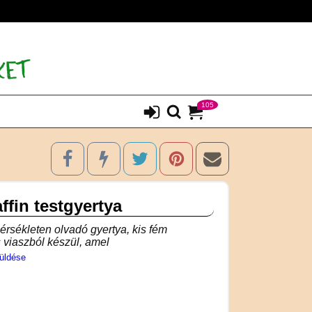
105
ffin testgyertya
rsékleten olvadó gyertya, kis fém
s viaszból készül, amel
üldése