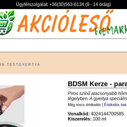
Ügyfélszolgálat: +36(30)563-6134 (9 - 14 óráig)
FIN TESTGYERTYA
BDSM Kerze - para
Piros színű alacsonyabb hőmé
tégelyben. A gyertya speciáli
Még nincs értékelés
|
Értékelés bek
Vonalkód:
4024144700585
Kiszerelés:
100 ml