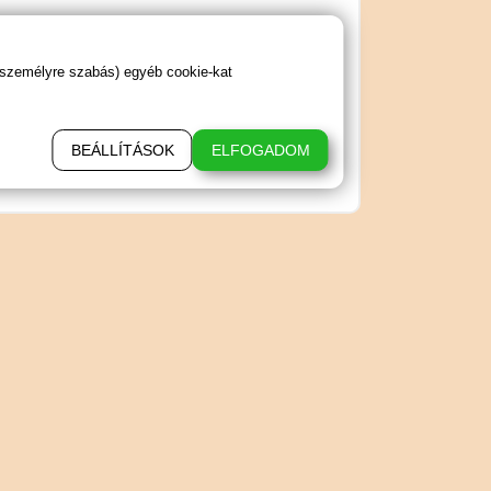
 személyre szabás) egyéb cookie-kat
BEÁLLÍTÁSOK
ELFOGADOM