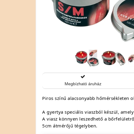
Megbízható áruház
Piros színű alacsonyabb hőmérsékleten ol
A gyertya speciális viaszból készül, ame
A viasz könnyen leszedhető a bőrfelületrő
5cm átmérőjű tégelyben.