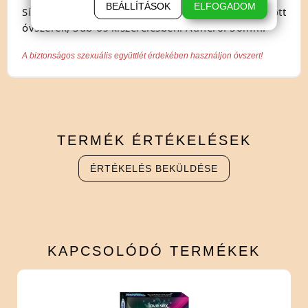
BEÁLLÍTÁSOK
ELFOGADOM
Síkosítással és biztonságos ondótartállyal ellátott
óvszerek, 3db-os kiszerelésben. Átmérő: 56mm.
A biztonságos szexuális együttlét érdekében használjon óvszert!
TERMÉK
ÉRTÉKELÉSEK
ÉRTÉKELÉS BEKÜLDÉSE
KAPCSOLÓDÓ
TERMÉKEK