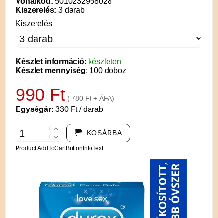
Vonalkód:
5010232968028
Kiszerelés:
3 darab
Kiszerelés
Készlet információ
:
készleten
Készlet mennyiség
: 100 doboz
990 Ft
( 780 Ft + ÁFA)
Egységár:
330 Ft / darab
KOSÁRBA
Product.AddToCartButtonInfoText