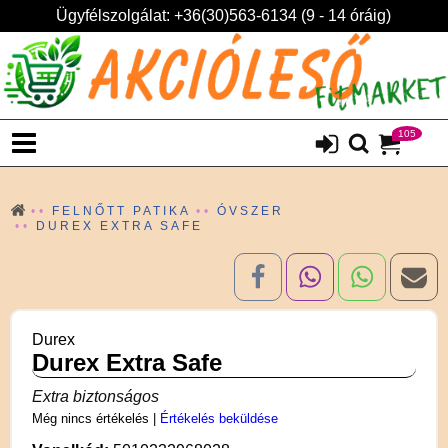
Ügyfélszolgálat: +36(30)563-6134 (9 - 14 óráig)
105
FELNŐTT PATIKA
ÓVSZER
DUREX EXTRA SAFE
Durex
Durex Extra Safe
Extra biztonságos
Még nincs értékelés
|
Értékelés beküldése