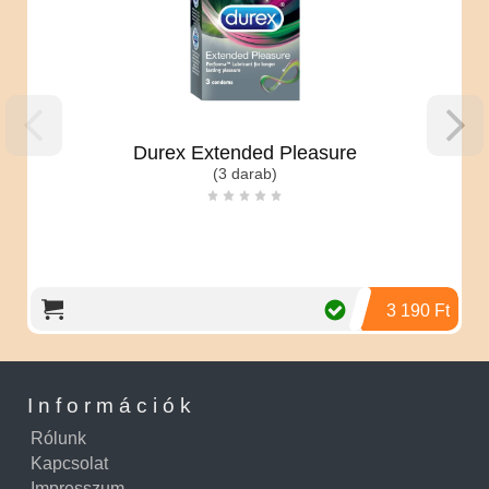
Durex Extended Pleasure
(3 darab)
3 190 Ft
Információk
Rólunk
Kapcsolat
Impresszum