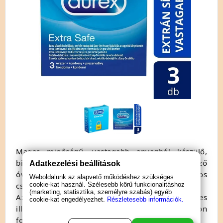
Magas minőségű, vastagabb anyagból készülő,
biztonságérzetet nyújtó, színtelen, teljesen áttetsző
Adatkezelési beállítások
óvszerek, egyenesen a Durex-től, 3db-os
Weboldalunk az alapvető működéshez szükséges
csomagban!
cookie-kat használ. Szélesebb körű funkcionalitáshoz
(marketing, statisztika, személyre szabás) egyéb
Az új gyártási eljárásnak köszönhetően kellemes
cookie-kat engedélyezhet.
Részletesebb információk.
illattal, tökéletes illeszkedést biztosító, Easy-on
formai kialakítással, így egyszerű a felhelyezésük.