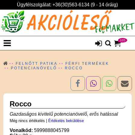
Ügyfélszolgálat: +36(30)563-6134 (9 - 14 óráig)
105
FELNŐTT PATIKA
FÉRFI TERMÉKEK
POTENCIANÖVELŐ
ROCCO
Rocco
Gazdaságos kivitelű potencianövelő, erős hatással
Még nincs értékelés
|
Értékelés beküldése
Vonalkód:
5999888045799