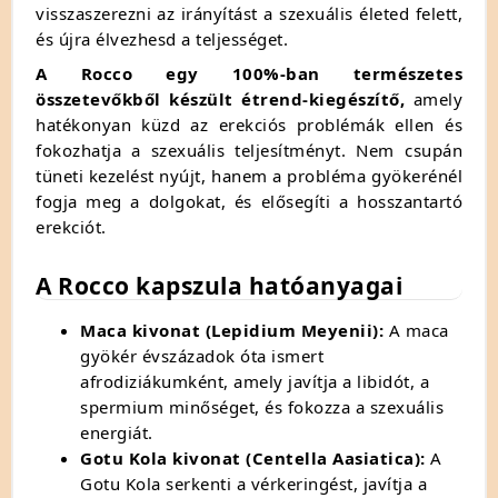
visszaszerezni az irányítást a szexuális életed felett,
és újra élvezhesd a teljességet.
A Rocco egy 100%-ban természetes
összetevőkből készült étrend-kiegészítő,
amely
hatékonyan küzd az erekciós problémák ellen és
fokozhatja a szexuális teljesítményt.
Nem csupán
tüneti kezelést nyújt,
hanem a probléma gyökerénél
fogja meg a dolgokat,
és elősegíti a hosszantartó
erekciót.
A Rocco kapszula hatóanyagai
Maca kivonat (Lepidium Meyenii):
A maca
gyökér évszázadok óta ismert
afrodiziákumként,
amely javítja a libidót,
a
spermium minőséget,
és fokozza a szexuális
energiát.
Gotu Kola kivonat (Centella Aasiatica):
A
Gotu Kola serkenti a vérkeringést,
javítja a