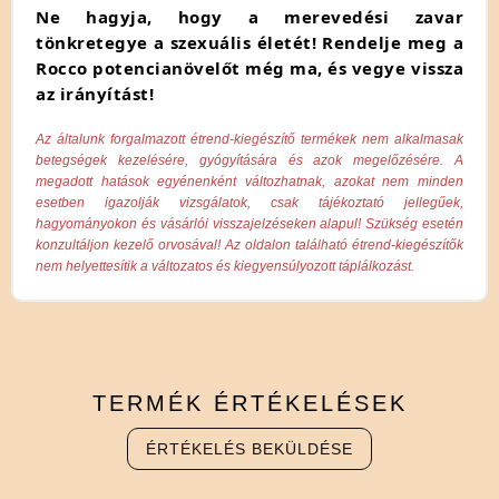
Ne hagyja, hogy a merevedési zavar
tönkretegye a szexuális életét! Rendelje meg a
Rocco potencianövelőt még ma, és vegye vissza
az irányítást!
Az általunk forgalmazott étrend-kiegészítő termékek nem alkalmasak
betegségek kezelésére, gyógyítására és azok megelőzésére. A
megadott hatások egyénenként változhatnak, azokat nem minden
esetben igazolják vizsgálatok, csak tájékoztató jellegűek,
hagyományokon és vásárlói visszajelzéseken alapul! Szükség esetén
konzultáljon kezelő orvosával! Az oldalon található étrend-kiegészítők
nem helyettesítik a változatos és kiegyensúlyozott táplálkozást.
TERMÉK
ÉRTÉKELÉSEK
ÉRTÉKELÉS BEKÜLDÉSE