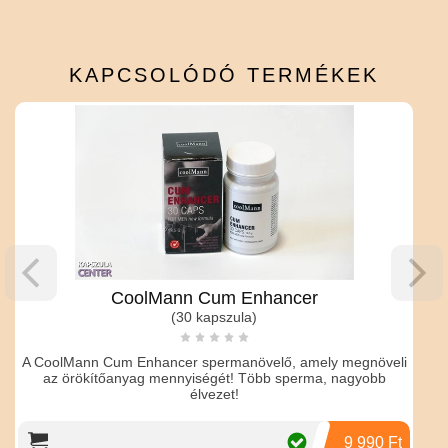
KAPCSOLÓDÓ
TERMÉKEK
Mann Cum Enhancer
(30 kapszula)
(2, 
ancer spermanövelő, amely megnöveli
A 2018-as újév ajándéka a
mennyiségét! Több sperma, nagyobb
élvezet!
9 990 Ft