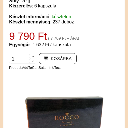
Súly:
20 g
Kiszerelés:
6 kapszula
Készlet információ
:
készleten
Készlet mennyiség
: 237 doboz
9 790 Ft
( 7 709 Ft + ÁFA)
Egységár:
1 632 Ft / kapszula
KOSÁRBA
Product.AddToCartButtonInfoText