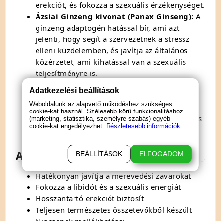
erekciót,
és fokozza a szexuális érzékenységet.
Ázsiai Ginzeng kivonat (Panax Ginseng):
A
ginzeng adaptogén hatással bír,
ami azt
jelenti,
hogy segít a szervezetnek a stressz
elleni küzdelemben,
és javítja az általános
közérzetet,
ami kihatással van a szexuális
teljesítményre is.
Rhodiola Rosea kivonat (Lignum
Adatkezelési beállítások
Rhodium):
A Rhodiola Rosea fokozza a
Weboldalunk az alapvető működéshez szükséges
libidót,
javítja a hangulatot,
és csökkenti a
cookie-kat használ. Szélesebb körű funkcionalitáshoz
stresszt,
ami mind hozzájárul a jobb szexuális
(marketing, statisztika, személyre szabás) egyéb
cookie-kat engedélyezhet.
Részletesebb információk.
teljesítményhez.
A Rocco potencianövelő előnyei
BEÁLLÍTÁSOK
ELFOGADOM
Hatékonyan javítja a merevedési zavarokat
Fokozza a libidót és a szexuális energiát
Hosszantartó erekciót biztosít
Teljesen természetes összetevőkből készült
Nincsenek mellékhatásai