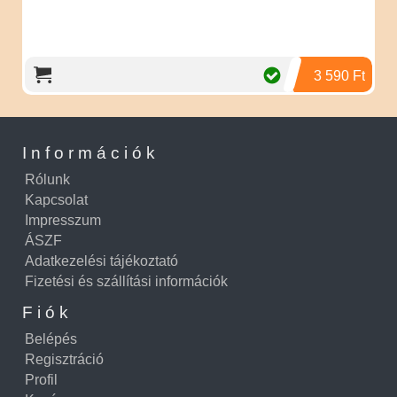
Term
zs
3 590 Ft
Információk
Rólunk
Kapcsolat
Impresszum
ÁSZF
Adatkezelési tájékoztató
Fizetési és szállítási információk
Fiók
Belépés
Regisztráció
Profil