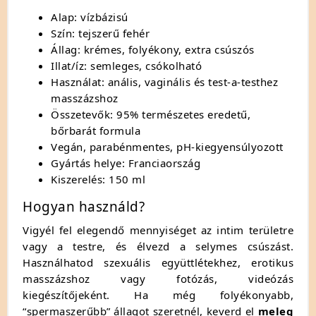
Alap: vízbázisú
Szín: tejszerű fehér
Állag: krémes, folyékony, extra csúszós
Illat/íz: semleges, csókolható
Használat: anális, vaginális és test-a-testhez
masszázshoz
Összetevők: 95% természetes eredetű,
bőrbarát formula
Vegán, parabénmentes, pH-kiegyensúlyozott
Gyártás helye: Franciaország
Kiszerelés: 150 ml
Hogyan használd?
Vigyél fel elegendő mennyiséget az intim területre
vagy a testre, és élvezd a selymes csúszást.
Használhatod szexuális együttlétekhez, erotikus
masszázshoz vagy fotózás, videózás
kiegészítőjeként. Ha még folyékonyabb,
“spermaszerűbb” állagot szeretnél, keverd el
meleg