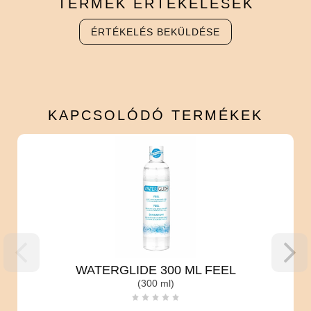
TERMÉK
ÉRTÉKELÉSEK
ÉRTÉKELÉS BEKÜLDÉSE
KAPCSOLÓDÓ
TERMÉKEK
WATERGLIDE 300 ML FEEL
Eas
(300 ml)