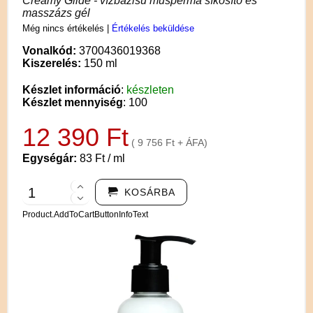
Creamy Glide - vízbázisú műsperma síkosító és
masszázs gél
Még nincs értékelés
|
Értékelés beküldése
Vonalkód:
3700436019368
Kiszerelés:
150 ml
Készlet információ
:
készleten
Készlet mennyiség
: 100
12 390 Ft
( 9 756 Ft + ÁFA)
Egységár:
83 Ft / ml
KOSÁRBA
Product.AddToCartButtonInfoText