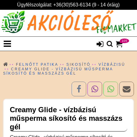
Ügyfélszolgálat: +36(30)563-6134 (9 - 14 óráig)
105
FELNŐTT PATIKA
SIKOSÍTÓ
VÍZBÁZISÚ
CREAMY GLIDE - VÍZBÁZISÚ MŰSPERMA
SÍKOSÍTÓ ÉS MASSZÁZS GÉL
Creamy Glide - vízbázisú
műsperma síkosító és masszázs
gél