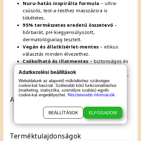
Nuru-hatás inspirálta formula
– ultra-
csúszós, test-a-testhez masszázsra is
tökéletes.
95% természetes eredetű összetevő
–
bőrbarát, pH-kiegyensúlyozott,
dermatológiailag tesztelt.
Vegán és állatkísérlet-mentes
– etikus
választás minden élvezethez.
Csókolható és illatmentes
– biztonságos és
ízsemleges, még játék közben is.
Adatkezelési beállítások
Tökéletes kiegészítő ejakuláló dildókhoz
–
Weboldalunk az alapvető működéshez szükséges
realisztikus, látványos "ejakulációs" hatásért.
cookie-kat használ. Szélesebb körű funkcionalitáshoz
(marketing, statisztika, személyre szabás) egyéb
cookie-kat engedélyezhet.
Részletesebb információk.
A csomag tartalma
1 db Creamy Glide vízbázisú műsperma
BEÁLLÍTÁSOK
ELFOGADOM
síkosító és masszázs gél 150 ml
Terméktulajdonságok