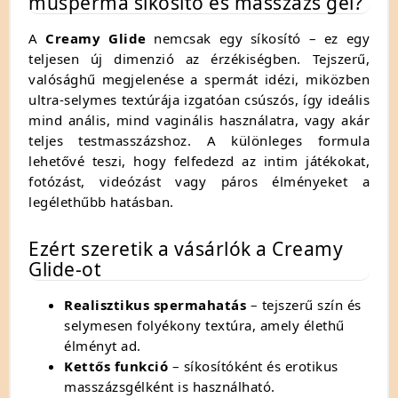
műsperma síkosító és masszázs gél?
A
Creamy Glide
nemcsak egy síkosító – ez egy
teljesen új dimenzió az érzékiségben. Tejszerű,
valósághű megjelenése a spermát idézi, miközben
ultra-selymes textúrája izgatóan csúszós, így ideális
mind anális, mind vaginális használatra, vagy akár
teljes testmasszázshoz. A különleges formula
lehetővé teszi, hogy felfedezd az intim játékokat,
fotózást, videózást vagy páros élményeket a
legélethűbb hatásban.
Ezért szeretik a vásárlók a Creamy
Glide-ot
Realisztikus spermahatás
– tejszerű szín és
selymesen folyékony textúra, amely élethű
élményt ad.
Kettős funkció
– síkosítóként és erotikus
masszázsgélként is használható.