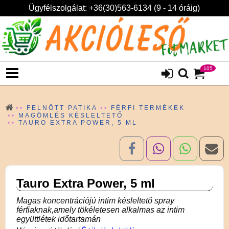
Ügyfélszolgálat: +36(30)563-6134 (9 - 14 óráig)
105
FELNŐTT PATIKA
FÉRFI TERMÉKEK
MAGÖMLÉS KÉSLELTETŐ
TAURO EXTRA POWER, 5 ML
Tauro Extra Power, 5 ml
Magas koncentrációjú intim késleltető spray
férfiaknak,amely tökéletesen alkalmas az intim
együttlétek időtartamán