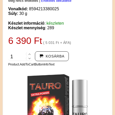
Még nincs értékelés
|
Értékelés beküldése
Vonalkód:
8594213380025
Súly:
30 g
Készlet információ
:
készleten
Készlet mennyiség
: 289
6 390 Ft
( 5 031 Ft + ÁFA)
KOSÁRBA
Product.AddToCartButtonInfoText