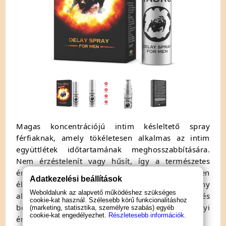
Magas koncentrációjú intim késleltető spray
férfiaknak, amely tökéletesen alkalmas az intim
együttlétek időtartamának meghosszabbítására.
Nem érzéstelenít vagy hűsít, így a természetes
érzetet nem befolyásolja, hogy teljes mértékben
Adatkezelési beállítások
élvezhesse. Teljesen természetes, gyógynövény
Weboldalunk az alapvető működéshez szükséges
alapú termék, amely nem tartalmaz lidokaint és
cookie-kat használ. Szélesebb körű funkcionalitáshoz
benzokaint, valamint minden egyéb helyi
(marketing, statisztika, személyre szabás) egyéb
cookie-kat engedélyezhet.
Részletesebb információk.
érzéstelenítőt.