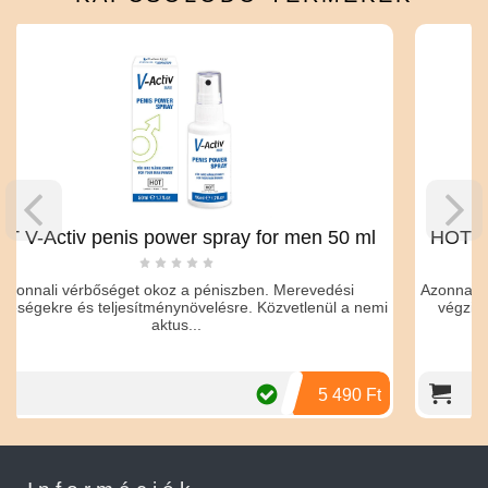
is power spray for men 50 ml
HOT V-Activ penis 
éget okoz a péniszben. Merevedési
Azonnali kéjes vérbőséget
jesítménynövelésre. Közvetlenül a nemi
végzi a belemasszírozást
aktus...
5 490 Ft