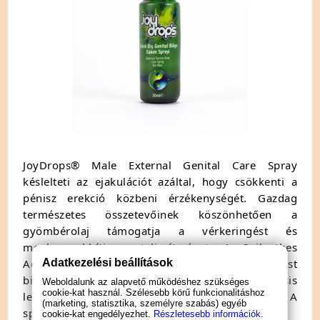
JoyDrops® Male External Genital Care Spray
késlelteti az ejakulációt azáltal, hogy csökkenti a
pénisz erekció közbeni érzékenységét. Gazdag
természetes összetevőinek köszönhetően a
gyömbérolaj támogatja a vérkeringést és
meghosszabbítja a teljesítményt, A Spilanthes
Acmella virágkivonat hosszú távú zsibbasztó hatást
Adatkezelési beállítások
biztosít a pénisz számára, a Mentha Arvensis
Weboldalunk az alapvető működéshez szükséges
cookie-kat használ. Szélesebb körű funkcionalitáshoz
levélolaj segíti az érzékenység csökkentését. A
(marketing, statisztika, személyre szabás) egyéb
spray fokozza a síkosítást és hidratál is.
cookie-kat engedélyezhet.
Részletesebb információk.