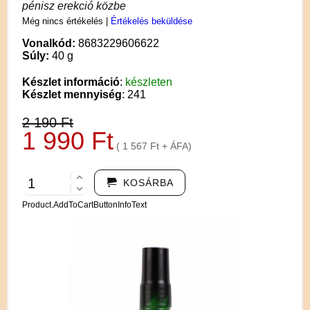
pénisz erekció közbe
Még nincs értékelés
|
Értékelés beküldése
Vonalkód:
8683229606622
Súly:
40 g
Készlet információ
:
készleten
Készlet mennyiség
: 241
2 190 Ft
1 990 Ft
( 1 567 Ft + ÁFA)
KOSÁRBA
Product.AddToCartButtonInfoText