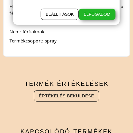
Használat: alkalmazza közvetlenül és dörzsölje be a
férfi külső nemi szervi területre.
BEÁLLÍTÁSOK
ELFOGADOM
Nem: férfiaknak
Termékcsoport: spray
TERMÉK
ÉRTÉKELÉSEK
ÉRTÉKELÉS BEKÜLDÉSE
KAPCSOLÓDÓ
TERMÉKEK