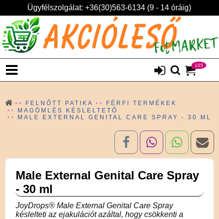
Ügyfélszolgálat: +36(30)563-6134 (9 - 14 óráig)
105
FELNŐTT PATIKA
FÉRFI TERMÉKEK
MAGÖMLÉS KÉSLELTETŐ
MALE EXTERNAL GENITAL CARE SPRAY - 30 ML
Male External Genital Care Spray
- 30 ml
JoyDrops® Male External Genital Care Spray
késlelteti az ejakulációt azáltal, hogy csökkenti a