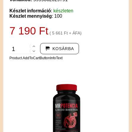
Készlet információ
:
készleten
Készlet mennyiség
: 100
7 190 Ft
( 5 661 Ft + ÁFA)
KOSÁRBA
Product.AddToCartButtonInfoText