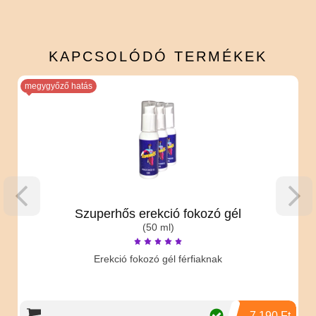
KAPCSOLÓDÓ
TERMÉKEK
megygyőző hatás
Szuperhős erekció fokozó gél
(50 ml)
Erekció fokozó gél férfiaknak
7 190 Ft