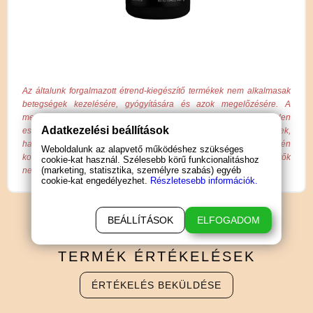
Az általunk forgalmazott étrend-kiegészítő termékek nem alkalmasak
betegségek kezelésére, gyógyítására és azok megelőzésére. A
megadott hatások egyénenként változhatnak, azokat nem minden
Adatkezelési beállítások
esetben igazolják vizsgálatok, csak tájékoztató jellegűek,
hagyományokon és vásárlói visszajelzéseken alapul! Szükség esetén
Weboldalunk az alapvető működéshez szükséges
konzultáljon kezelő orvosával! Az oldalon található étrend-kiegészítők
cookie-kat használ. Szélesebb körű funkcionalitáshoz
(marketing, statisztika, személyre szabás) egyéb
nem helyettesítik a változatos és kiegyensúlyozott táplálkozást.
cookie-kat engedélyezhet.
Részletesebb információk.
BEÁLLÍTÁSOK
ELFOGADOM
TERMÉK
ÉRTÉKELÉSEK
ÉRTÉKELÉS BEKÜLDÉSE