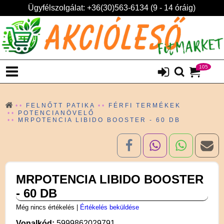
Ügyfélszolgálat: +36(30)563-6134 (9 - 14 óráig)
105
FELNŐTT PATIKA
FÉRFI TERMÉKEK
POTENCIANÖVELŐ
MRPOTENCIA LIBIDO BOOSTER - 60 DB
MRPOTENCIA LIBIDO BOOSTER
- 60 DB
Még nincs értékelés
|
Értékelés beküldése
Vonalkód:
5999862029791