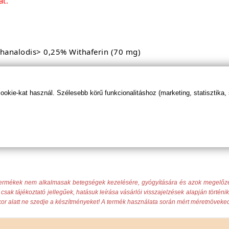
át.
hanalodis> 0,25% Withaferin (70 mg)
 szaponinok
(40 mg)
kie-kat használ. Szélesebb körű funkcionalitáshoz (marketing, statisztika,
74,8% RDA)
tő termékek nem alkalmasak betegségek kezelésére, gyógyítására és azok megelőz
csak tájékoztató jellegűek, hatásuk leírása vásárlói visszajelzések alapján történi
or alatt ne szedje a készítményeket! A termék használata során mért méretnöveked