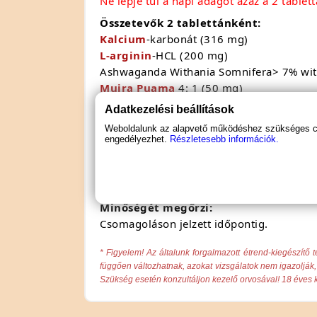
Ne lépje túl a napi adagot azaz a 2 tablett
Összetevők 2 tablettánként:
Kalcium
-karbonát (316 mg)
L-arginin
-HCL (200 mg)
Ashwaganda Withania Somnifera> 7% wit
Muira Puama
4: 1 (50 mg)
Fenusterols ™
Fenugreek
> 50% szteroid
Adatkezelési beállítások
Gyapotmagolaj (40 mg)
Weboldalunk az alapvető működéshez szükséges coo
Cink
-monometionin 17–22% Zn (20 mg, 
engedélyezhet.
Részletesebb információk.
E460, E341, E551, E572.
RDA
= ajánlott beviteli érték.
Minőségét megőrzi:
Csomagoláson jelzett időpontig.
* Figyelem! Az általunk forgalmazott étrend-kiegészí
függően változhatnak, azokat vizsgálatok nem igazolják, 
Szükség esetén konzultáljon kezelő orvosával! 18 éves k