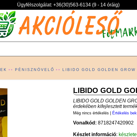
Ügyfélszolgálat: +36(30)563-6134 (9 - 14 óráig)
KEK
PÉNISZNÖVELŐ
LIBIDO GOLD GOLDEN GROW 
LIBIDO GOLD GO
LIBIDO GOLD GOLDEN GROW
érdekében kifejlesztett termé
Még nincs értékelés
|
Értékelés bek
Vonalkód:
8718247420902
Készlet információ
:
készlet