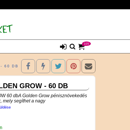
105
- 60 DB
LDEN GROW - 60 DB
 60 dbA Golden Grow pénisznövekedés
k, mely segíthet a nagy
üldése
en