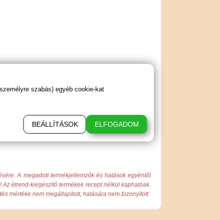
 személyre szabás) egyéb cookie-kat
BEÁLLÍTÁSOK
ELFOGADOM
ésére. A megadott termékjellemzők és hatások egyéntől
k! Az étrend-kiegészítő termékek recept nélkül kaphatóak.
és mértéke nem megállapított, hatására nem bizonyított.