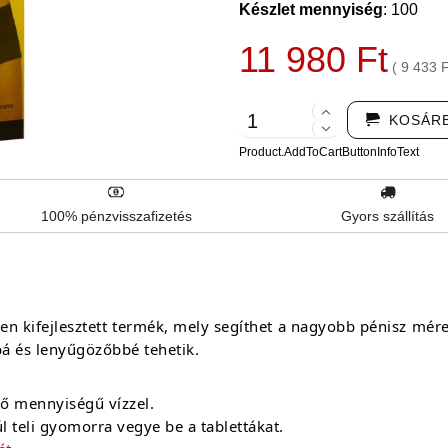
Készlet mennyiség
: 100
11 980 Ft
( 9 433 
KOSÁR
Product.AddToCartButtonInfoText
100% pénzvisszafizetés
Gyors szállítás
 kifejlesztett termék, mely segíthet a nagyobb pénisz mére
á és lenyűgözőbbé tehetik.
dő mennyiségű vízzel.
 teli gyomorra vegye be a tablettákat.