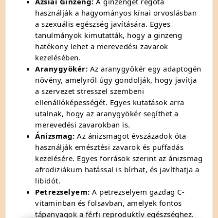
Ázsiai Ginzeng:
A ginzenget régóta
használják a hagyományos kínai orvoslásban
a szexuális egészség javítására.
Egyes
tanulmányok kimutatták,
hogy a ginzeng
hatékony lehet a merevedési zavarok
kezelésében.
Aranygyökér:
Az aranygyökér egy adaptogén
növény,
amelyről úgy gondolják,
hogy javítja
a szervezet stresszel szembeni
ellenállóképességét.
Egyes kutatások arra
utalnak,
hogy az aranygyökér segíthet a
merevedési zavarokban is.
Ánizsmag:
Az ánizsmagot évszázadok óta
használják emésztési zavarok és puffadás
kezelésére.
Egyes források szerint az ánizsmag
afrodiziákum hatással is bírhat,
és javíthatja a
libidót.
Petrezselyem:
A petrezselyem gazdag C-
vitaminban és folsavban,
amelyek fontos
tápanyagok a férfi reproduktív egészséghez.