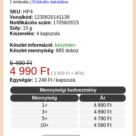
1 értékelés
|
Értékelés beküldése
SKU:
HP4
Vonalkód:
1230620141138
Notifikációs szám:
17056/2015
Súly:
15 g
Kiszerelés:
4 kapszula
Készlet információ
:
készleten
Készlet mennyiség
: 885 doboz
5 490 Ft
4 990 Ft
( 3 929 Ft + ÁFA)
Egységár:
1 248 Ft / kapszula
Mennyiségi kedvezmény
Mennyiség
Ár
1+
4 990 Ft
3+
4 890 Ft
5+
4 790 Ft
10+
4 590 Ft