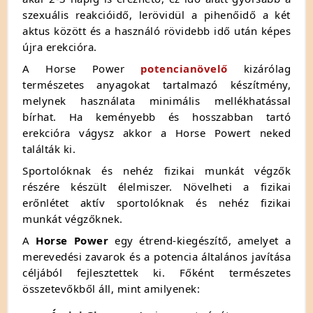
szexuális reakcióidő, lerövidül a pihenőidő a két
aktus között és a használó rövidebb idő után képes
újra erekcióra.
A Horse Power
potencianövelő
kizárólag
természetes anyagokat tartalmazó készítmény,
melynek használata minimális mellékhatással
bírhat. Ha keményebb és hosszabban tartó
erekcióra vágysz akkor a Horse Powert neked
találták ki.
Sportolóknak és nehéz fizikai munkát végzők
részére készült élelmiszer. Növelheti a fizikai
erőnlétet aktív sportolóknak és nehéz fizikai
munkát végzőknek.
A
Horse Power
egy étrend-kiegészítő,
amelyet a
merevedési zavarok és a potencia általános javítása
céljából fejlesztettek ki.
Főként természetes
összetevőkből áll,
mint amilyenek: