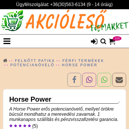
Ügyfélszolgálat: +36(30)563-6134 (9 - 14 óráig)
105
FELNŐTT PATIKA
FÉRFI TERMÉKEK
POTENCIANÖVELŐ
HORSE POWER
Horse Power
A Horse Power erős potencianövelő, mellyel örökre
búcsút mondhatsz a merevedési zavarnak. 1
munkanapos szállítás és pénzvisszafizetési garancia.
(5)