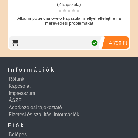
(2 kapszula)
velő kapszula, mellyel elfelejtheti a
Helyi használatra szánt, ér
evedési problémákat
késleltető spray, am
4 790 Ft
Információk
Rólunk
Kapcsolat
Impresszum
ÁSZF
Adatkezelési tájékoztató
Fizetési és szállítási információk
Fiók
Belépés