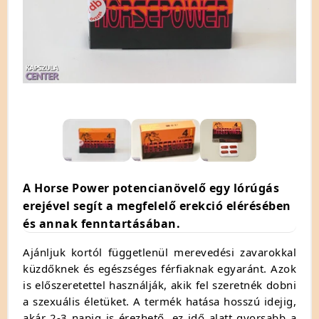
A Horse Power potencianövelő egy lórúgás
erejével segít a megfelelő erekció elérésében
és annak fenntartásában.
Ajánljuk kortól függetlenül merevedési zavarokkal
küzdőknek és egészséges férfiaknak egyaránt. Azok
is előszeretettel használják, akik fel szeretnék dobni
a szexuális életüket. A termék hatása hosszú idejig,
akár 2-3 napig is érezhető, ez idő alatt gyorsabb a