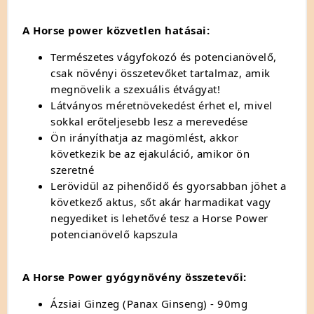
A Horse power közvetlen hatásai:
Természetes vágyfokozó és potencianövelő,
csak növényi összetevőket tartalmaz, amik
megnövelik a szexuális étvágyat!
Látványos méretnövekedést érhet el, mivel
sokkal erőteljesebb lesz a merevedése
Ön irányíthatja az magömlést, akkor
következik be az ejakuláció, amikor ön
szeretné
Lerövidül az pihenőidő és gyorsabban jöhet a
következő aktus, sőt akár harmadikat vagy
negyediket is lehetővé tesz a Horse Power
potencianövelő kapszula
A Horse Power gyógynövény összetevői:
Ázsiai Ginzeg (Panax Ginseng) - 90mg