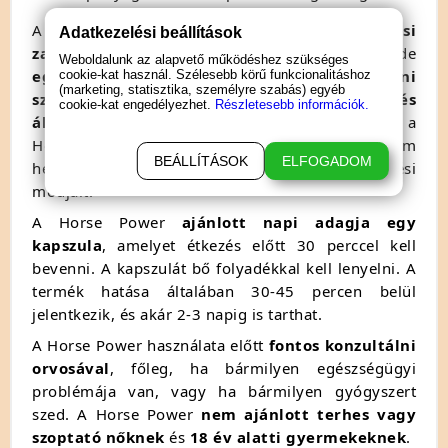
A Horse Power potencionövelőt
merevedési
Adatkezelési beállítások
zavarokkal küzdő férfiaknak
ajánlják,
de
Weboldalunk az alapvető működéshez szükséges
egészséges férfiak
is szedhetik,
akik
javítani
cookie-kat használ. Szélesebb körű funkcionalitáshoz
(marketing, statisztika, személyre szabás) egyéb
szeretnék szexuális teljesítményüket és
cookie-kat engedélyezhet.
Részletesebb információk.
állóképességüket
.
Fontos megjegyezni,
hogy a
Horse Power
nem orvosi termék
,
és nem
BEÁLLÍTÁSOK
ELFOGADOM
helyettesíti a merevedési zavarok egyéb kezelési
módjait.
A Horse Power
ajánlott napi adagja egy
kapszula
,
amelyet étkezés előtt 30 perccel kell
bevenni.
A kapszulát bő folyadékkal kell lenyelni.
A
termék hatása általában 30-45 percen belül
jelentkezik,
és akár 2-3 napig is tarthat.
A Horse Power használata előtt
fontos konzultálni
orvosával
,
főleg,
ha bármilyen egészségügyi
problémája van,
vagy ha bármilyen gyógyszert
szed.
A Horse Power
nem ajánlott terhes vagy
szoptató nőknek
és
18 év alatti gyermekeknek
.