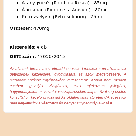
Aranygyökér (Rhodiola Rosea) - 85mg
Ánizsmag (Pimpinella Anisum) - 80mg
Petrezselyem (Petroselinum) - 75mg
Összesen: 470mg
Kiszerelés
: 4 db
OETI szám
: 17056/2015
Az általunk forgalmazott étrend-kiegészítő termékek nem alkalmasak
betegségek kezelésére, gyógyítására és azok megelőzésére. A
megadott hatások egyénenként változhatnak, azokat nem minden
esetben igazolják vizsgálatok, csak tájékoztató jellegűek,
hagyományokon és vásárlói visszajelzéseken alapul! Szükség esetén
konzultáljon kezelő orvosával! Az oldalon található étrend-kiegészítők
nem helyettesítik a változatos és kiegyensúlyozott táplálkozást.