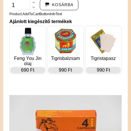
KOSÁRBA
Product.AddToCartButtonInfoText
Ajánlott kiegészítő termékek
Feng You Jin
Tigrisbalzsam
Tigristapasz
olaj
690 Ft
990 Ft
990 Ft