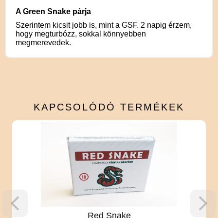
A Green Snake párja
Szerintem kicsit jobb is, mint a GSF. 2 napig érzem,
hogy megturbózz, sokkal könnyebben
megmerevedek.
KAPCSOLÓDÓ
TERMÉKEK
Red Snake
Kronos