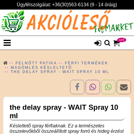
Ügyfélszolgálat: +36(30)563-6134 (9 - 14 óráig)
105
FELNŐTT PATIKA
FÉRFI TERMÉKEK
MAGÖMLÉS KÉSLELTETŐ
THE DELAY SPRAY - WAIT SPRAY 10 ML
the delay spray - WAIT Spray 10
ml
Késleltető spray férfiaknak. Ez a természetes
összetevőkből összeállított spray forró és hideg érzést