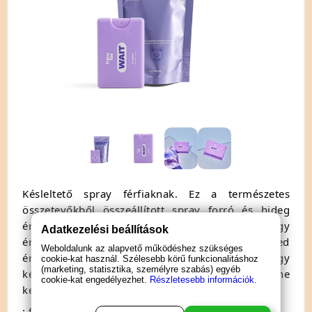
Késleltető spray férfiaknak. Ez a természetes
összetevőkből összeállított spray forró és hideg
érzést kelt az izgalom során anélkül, hogy
Adatkezelési beállítások
érzéstelenítené a péniszt. Játszik a péniszed
Weboldalunk az alapvető működéshez szükséges
érzékelő receptoraival, ellazítja őket, hogy
cookie-kat használ. Szélesebb körű funkcionalitáshoz
(marketing, statisztika, személyre szabás) egyéb
késleltesse a végső gyönyört és biztosítsa, hogy ne
cookie-kat engedélyezhet.
Részletesebb információk.
kevesebbel fejezd be, mint a végső kielégüléssel!
: férfiaknak