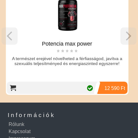
Potencia max power
észet erejével növelheted a férfiasságod, javítva a
Magas koncent
ális teljesítményed és energiaszinted egyszerre!
tökéletes
12 590 Ft
Információk
Rólunk
Kapcsolat