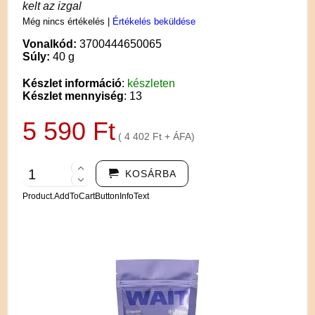
kelt az izgal
Még nincs értékelés
|
Értékelés beküldése
Vonalkód:
3700444650065
Súly:
40 g
Készlet információ
:
készleten
Készlet mennyiség
: 13
5 590 Ft
( 4 402 Ft + ÁFA)
KOSÁRBA
Product.AddToCartButtonInfoText