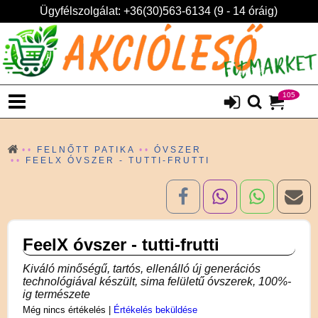
Ügyfélszolgálat: +36(30)563-6134 (9 - 14 óráig)
105
FELNŐTT PATIKA
ÓVSZER
FEELX ÓVSZER - TUTTI-FRUTTI
FeelX óvszer - tutti-frutti
Kiváló minőségű, tartós, ellenálló új generációs
technológiával készült, sima felületű óvszerek, 100%-
ig természete
Még nincs értékelés
|
Értékelés beküldése