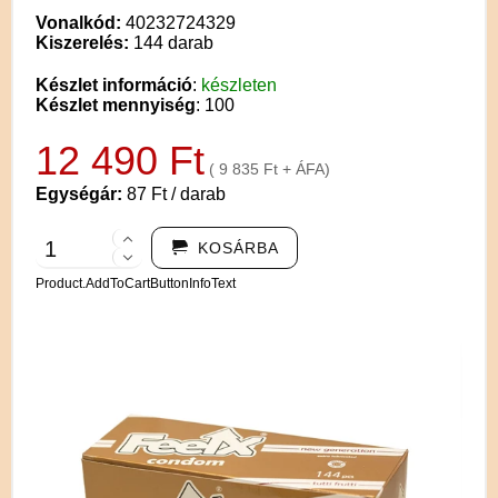
Vonalkód:
40232724329
Kiszerelés:
144 darab
Készlet információ
:
készleten
Készlet mennyiség
: 100
12 490 Ft
( 9 835 Ft + ÁFA)
Egységár:
87 Ft / darab
KOSÁRBA
Product.AddToCartButtonInfoText