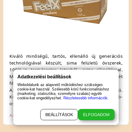
Kiváló minőségű, tartós, ellenálló új generációs
technológiával készült, sima felületű óvszerek,
100%-ig természetes latexből, extra síkosítással.
Maximálisan természetes érzést nyújtanak mindkét
Adatkezelési beállítások
fél részére.
Weboldalunk az alapvető működéshez szükséges
cookie-kat használ. Szélesebb körű funkcionalitáshoz
Az óvszerek mérete: 5,3cm széles, 19cm hosszú.
(marketing, statisztika, személyre szabás) egyéb
Kellemes tutti-frutti, gyümölcsös változat. 144db-
cookie-kat engedélyezhet.
Részletesebb információk.
os, gazdaságos kiszerelésben.
BEÁLLÍTÁSOK
ELFOGADOM
A biztonságos szexuális együttlét érdekében használjon óvszert!