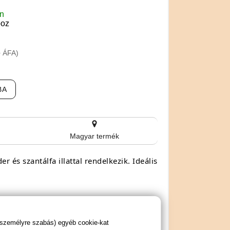
en
boz
+ ÁFA)
BA
Magyar termék
r és szantálfa illattal rendelkezik. Ideális
 személyre szabás) egyéb cookie-kat