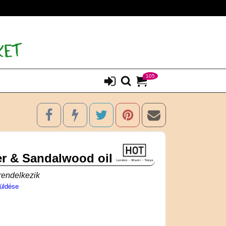
105
er & Sandalwood oil
 rendelkezik
üldése