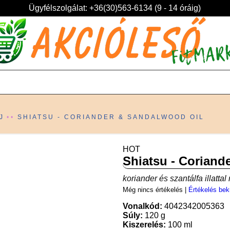
Ügyfélszolgálat: +36(30)563-6134 (9 - 14 óráig)
J
SHIATSU - CORIANDER & SANDALWOOD OIL
HOT
Shiatsu - Coriand
koriander és szantálfa illattal
Még nincs értékelés
|
Értékelés bek
Vonalkód:
4042342005363
Súly:
120 g
Kiszerelés:
100 ml