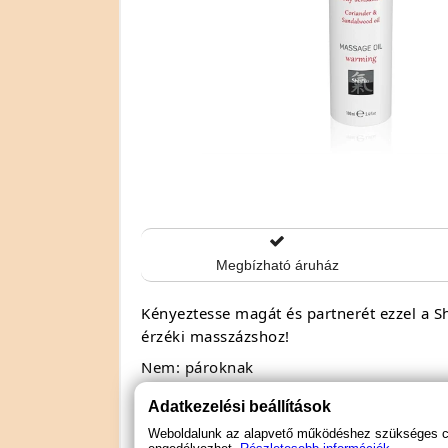
Megbízható áruház
Kényeztesse magát és partnerét ezzel a Shia
érzéki masszázshoz!
Nem: pároknak
Speciális jellemző: illatos
Adatkezelési beállítások
Speciális jellemző: forrósító
Weboldalunk az alapvető működéshez szükséges coo