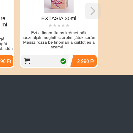
EXTASIA 30ml
Volume + S
(30 ml)
Ezt a finom illatos krémet nők
használják meghitt szerelmi játék során.
Sperma mennyiség foko
Masszírozza be finoman a csiklót és a
l-arginin és cink öss
szemé...
2 990 Ft