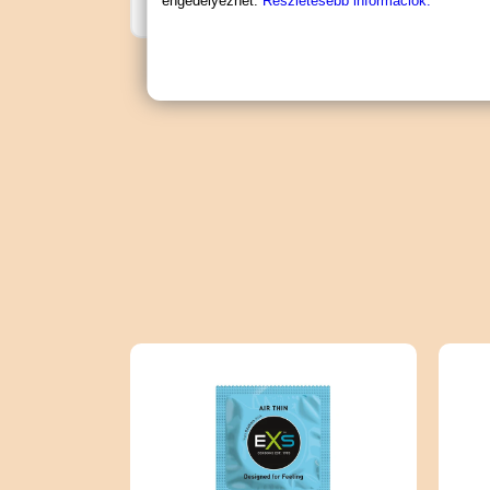
engedélyezhet.
Részletesebb információk.