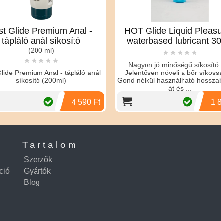
 Premium Anal -
HOT Glide Liquid Pleasure -
 anál síkosító
waterbased lubricant 30 ml
200 ml)
Nagyon jó minőségű síkosító gél.
ium Anal - tápláló anál
Jelentősen növeli a bőr síkosságát.
sító (200ml)
Gond nélkül használható hosszabb időn
át és ...
4 590 Ft
1 890 Ft
Tartalom
Szerzők
ció
Gyártók
Blog