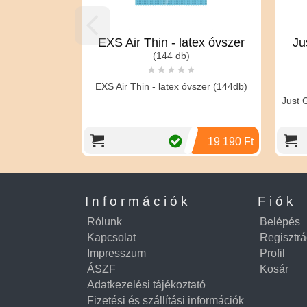
EXS Air Thin - latex óvszer
Just Glide
(144 db)
tápláló
(
EXS Air Thin - latex óvszer (144db)
Just Glide Prem
síko
19 190 Ft
Információk
Fiók
Rólunk
Belépés
Kapcsolat
Regisztrá
Impresszum
Profil
ÁSZF
Kosár
Adatkezelési tájékoztató
Fizetési és szállítási információk