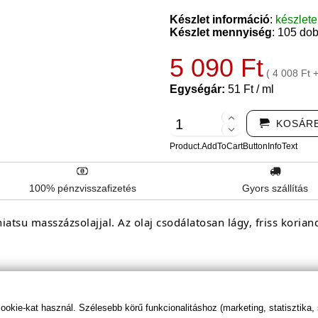
Készlet információ
:
készlet
Készlet mennyiség
: 105 do
5 090 Ft
( 4 008 Ft 
Egységár:
51 Ft / ml
KOSÁR
Product.AddToCartButtonInfoText
100% pénzvisszafizetés
Gyors szállítás
tsu masszázsolajjal. Az olaj csodálatosan lágy, friss koriande
kie-kat használ. Szélesebb körű funkcionalitáshoz (marketing, statisztika,