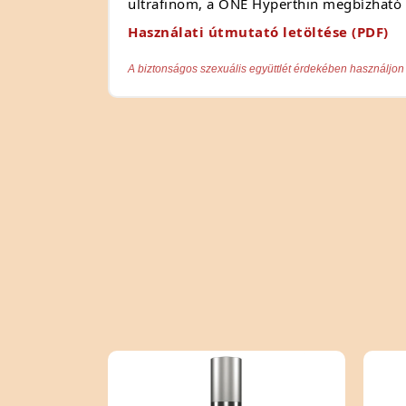
ultrafinom, a ONE Hyperthin megbízható
Használati útmutató letöltése (PDF)
A biztonságos szexuális együttlét érdekében használjon 