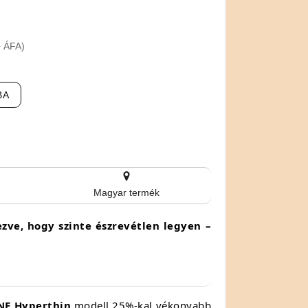
+ ÁFA)
BA
Magyar termék
zve, hogy szinte észrevétlen legyen –
NE Hyperthin
modell 25%-kal vékonyabb