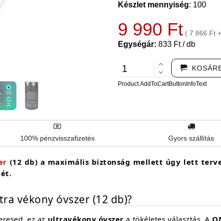
Készlet mennyiség
: 100
9 990 Ft
( 7 866 Ft 
Egységár:
833 Ft / db
KOSÁR
Product.AddToCartButtonInfoText
100% pénzvisszafizetés
Gyors szállítás
er
(12 db) a maximális biztonság mellett úgy lett terve
ét.
tra vékony óvszer (12 db)?
eresed, ez az
ultravékony óvszer
a tökéletes választás. A
O