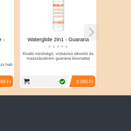
 -
Waterglide 2in1 - Guarana
Orgie Nor
r
energiz
Kiváló minőségű, vízbázisú sikosító és
masszázskrém guarána kivonattal
ázs hab
Orgie Noripla
m
590 Ft
3 390 Ft