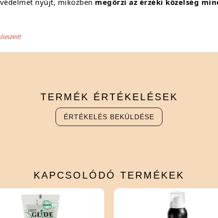
 védelmet nyújt, miközben
megőrzi az érzéki közelség min
óvszert!
TERMÉK
ÉRTÉKELÉSEK
ÉRTÉKELÉS BEKÜLDÉSE
KAPCSOLÓDÓ
TERMÉKEK