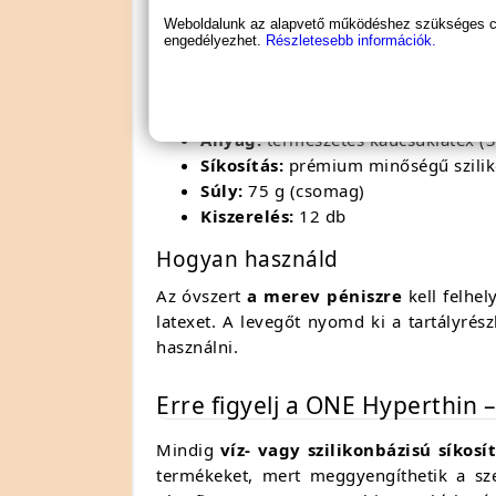
Weboldalunk az alapvető működéshez szükséges coo
Hossz:
180 mm
engedélyezhet.
Részletesebb információk.
Névleges szélesség:
53 mm
Vastagság:
kb. 25%-kal vékonyabb,
Szín:
átlátszó
Anyag:
természetes kaucsuklatex (S
Síkosítás:
prémium minőségű sziliko
Súly:
75 g (csomag)
Kiszerelés:
12 db
Hogyan használd
Az óvszert
a merev péniszre
kell felhel
latexet. A levegőt nyomd ki a tartályrés
használni.
Erre figyelj a ONE Hyperthin 
Mindig
víz- vagy szilikonbázisú síkosí
termékeket, mert meggyengíthetik a szer