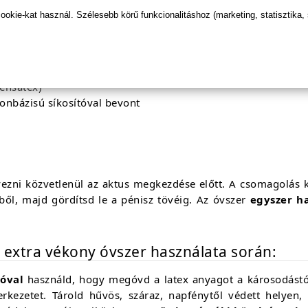
kie-kat használ. Szélesebb körű funkcionalitáshoz (marketing, statisztika,
 mint a standard óvszerek
ensatex)
nbázisú síkosítóval bevont
yezni közvetlenül az aktus megkezdése előtt. A csomagolás 
zből, majd gördítsd le a pénisz tövéig. Az óvszer
egyszer h
– extra vékony óvszer használata során:
tóval
használd, hogy megóvd a latex anyagot a károsodástól
kezetet. Tárold hűvös, száraz, napfénytől védett helyen, é