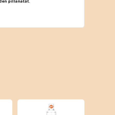
den pillanatát
.