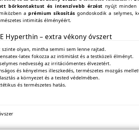
ott bőrkontaktust és intenzívebb érzést
nyújt minden 
, miközben a
prémium síkosítás
gondoskodik a selymes, ké
rmészetes intimitás élményéért.
NE Hyperthin – extra vékony óvszert
:
szinte olyan, mintha semmi sem lenne rajtad.
nsatex-latex fokozza az intimitást és a testközeli élményt.
selymes nedvesség az irritációmentes élvezetért.
nságos és kényelmes illeszkedés, természetes mozgás mellett
lasztás a környezet és a tested védelmében.
tétikus és természetes hatás.
óvszer