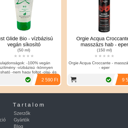
st Glide Bio - vízbázisú
Orgie Acqua Croccante
vegán síkosító
masszázs hab - epe
(50 ml)
(150 ml)
ulajdonságok: -100% vegán
Orgie Acqua Croccante - massz
szítmény -vízbázisú -könnyen
- eper
sható -nem hagy foltot -olaj- és
zsírmentes -optimáli
2 590 Ft
9 
Tartalom
Szerzők
ció
Gyártók
Blog