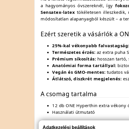
a hagyományos óvszereknél, így
fokoz
Sensatex-latex
tökéletesen illeszkedik
módosítatlan alapanyagból készült – a te
Ezért szeretik a vásárlók a O
25%-kal vékonyabb falvastagság
Természetes érzés:
az extra puha Se
Prémium síkosítás:
hosszan tartó, 
Anatómiai forma tartállyal:
bizto
Vegán és GMO-mentes:
tudatos vá
Átlátszó, diszkrét megjelenés:
esz
A csomag tartalma
12 db ONE Hyperthin extra vékony 
Használati útmutató
Terméktulajdonságok
Adatkezelési beállítások