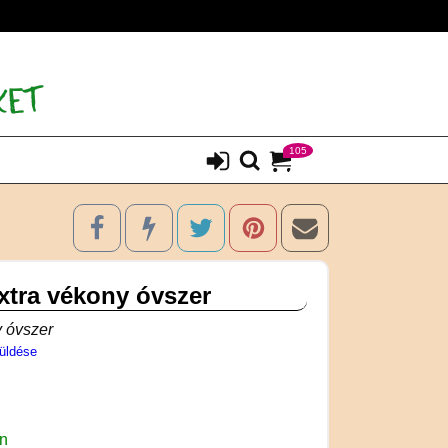
105
xtra vékony óvszer
y óvszer
üldése
en