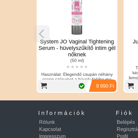
ló szérum
System JO Vaginal Tightening
Ju
Serum - hüvelyszűkítő intim gél
nőknek
(50 ml)
ó szérum
T
ké
Használat: Elegendő csupán néhány
lemo
csepp szérumot a hüvely falába ma
8 590 Ft
9 990 Ft
Információk
Fiók
Rólunk
Belépés
Kapcsolat
Regisztrá
Impresszum
Profil