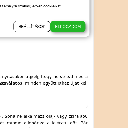
 személyre szabás) egyéb cookie-kat
BEÁLLÍTÁSOK
ELFOGADOM
kinyitásakor ügyelj, hogy ne sértsd meg a
asználatos
, minden együttléthez újat kell
. Soha ne alkalmazz olaj- vagy zsíralapú
s mindig ellenőrizd a lejárati időt. Bár