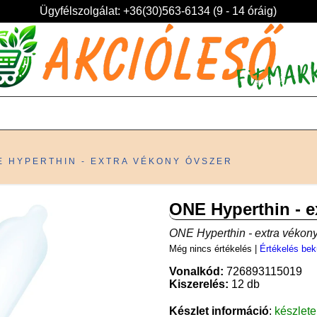
Ügyfélszolgálat: +36(30)563-6134 (9 - 14 óráig)
E HYPERTHIN - EXTRA VÉKONY ÓVSZER
ONE Hyperthin - e
ONE Hyperthin - extra vékon
Még nincs értékelés
|
Értékelés bek
Vonalkód:
726893115019
Kiszerelés:
12 db
Készlet információ
:
készlet