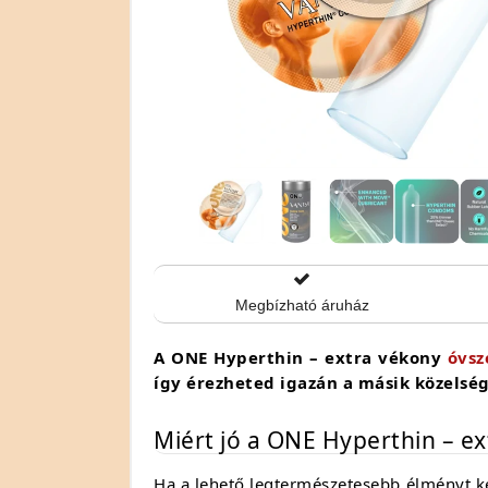
Megbízható áruház
A ONE Hyperthin – extra vékony
óvsz
így érezheted igazán a másik közelség
Miért jó a ONE Hyperthin – ex
Ha a lehető legtermészetesebb élményt k