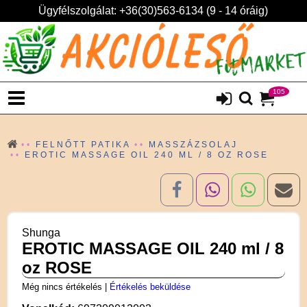
Ügyfélszolgálat: +36(30)563-6134 (9 - 14 óráig)
105
FELNŐTT PATIKA
MASSZÁZSOLAJ
EROTIC MASSAGE OIL 240 ML / 8 OZ ROSE
Shunga
EROTIC MASSAGE OIL 240 ml / 8
oz ROSE
Még nincs értékelés
|
Értékelés beküldése