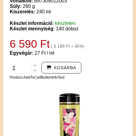
Vonalkód:
697309012003
Súly:
260 g
Kiszerelés:
240 ml
Készlet információ
:
készleten
Készlet mennyiség
: 140 doboz
6 590 Ft
( 5 189 Ft + ÁFA)
Egységár:
27 Ft / ml
KOSÁRBA
Product.AddToCartButtonInfoText