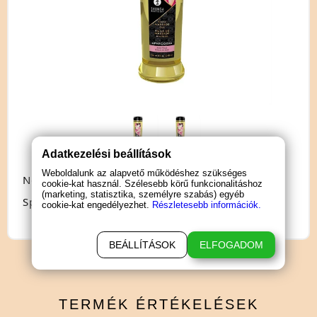
Adatkezelési beállítások
Weboldalunk az alapvető működéshez szükséges
Nem: pároknak
cookie-kat használ. Szélesebb körű funkcionalitáshoz
(marketing, statisztika, személyre szabás) egyéb
Speciális jellemző: illatos
cookie-kat engedélyezhet.
Részletesebb információk.
BEÁLLÍTÁSOK
ELFOGADOM
TERMÉK
ÉRTÉKELÉSEK