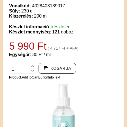
Vonalkód:
4028403139017
Súly:
230 g
Kiszerelés:
200 ml
Készlet információ
:
készleten
Készlet mennyiség
: 121 doboz
5 990 Ft
( 4 717 Ft + ÁFA)
Egységár:
30 Ft / ml
KOSÁRBA
Product.AddToCartButtonInfoText