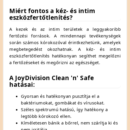
Miért fontos a kéz- és intim
eszközfertőtlenítés?
A kezek és az intim területek a leggyakoribb
fertőzési források.
A mindennapi tevékenységek
során számos kórokozóval érintkezhetünk,
amelyek
megbetegedést okozhatnak.
A kéz- és intim
eszközfertőtlenítés hatékonyan segíthet megelőzni
a fertőzéseket és megőrizni az egészséget.
A JoyDivision Clean 'n' Safe
hatásai:
Gyorsan és hatékonyan pusztítja el a
baktériumokat,
gombákat és vírusokat.
Széles spektrumú hatású,
így hatékony a
legtöbb kórokozó ellen.
Kíméletesen bánik a bőrrel,
nem szárítja ki és
nem irritálja.