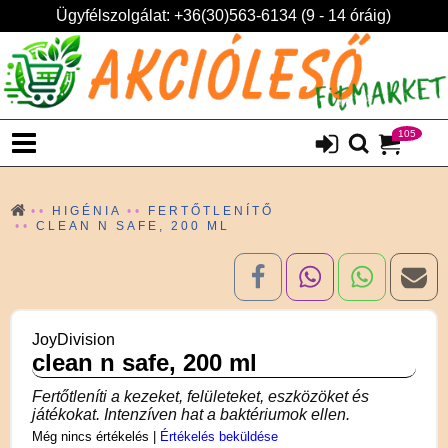
Ügyfélszolgálat: +36(30)563-6134 (9 - 14 óráig)
105
HIGÉNIA
FERTŐTLENÍTŐ
CLEAN N SAFE, 200 ML
JoyDivision
clean n safe, 200 ml
Fertőtleníti a kezeket, felületeket, eszközöket és
játékokat. Intenzíven hat a baktériumok ellen.
Még nincs értékelés
|
Értékelés beküldése