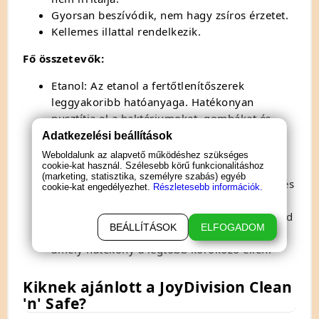
Gyorsan beszívódik,
nem hagy zsíros érzetet.
Kellemes illattal rendelkezik.
Fő összetevők:
Etanol:
Az etanol a fertőtlenítőszerek
leggyakoribb hatóanyaga.
Hatékonyan
pusztítja el a baktériumokat,
gombákat és
vírusokat.
Adatkezelési beállítások
Propilén-glikol:
A propilén-glikol puhítja és
Weboldalunk az alapvető működéshez szükséges
cookie-kat használ. Szélesebb körű funkcionalitáshoz
hidratálja a bőrt.
(marketing, statisztika, személyre szabás) egyéb
Glicerin:
A glicerin szintén hidratálja a bőrt,
és
cookie-kat engedélyezhet.
Részletesebb információk.
segít megőrizni a nedvességtartalmát.
Benzalkoónium-klorid:
A benzalkónium-klorid
BEÁLLÍTÁSOK
ELFOGADOM
széles spektrumú hatású fertőtlenítőszer,
amely hatékony a legtöbb kórokozó ellen.
Kiknek ajánlott a JoyDivision Clean
'n' Safe?