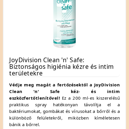
JoyDivision Clean 'n' Safe:
Biztonságos higiénia kézre és intim
területekre
Védje meg magát a fertőzésektől a JoyDivision
Clean 'n' Safe kéz- és intim
eszközfertőtlenítővel!
Ez a 200 ml-es kiszerelésű
praktikus spray hatékonyan távolítja el a
baktériumokat,
gombákat és vírusokat a bőrről és a
különböző felületekről,
miközben kíméletesen
bánik a bőrrel.