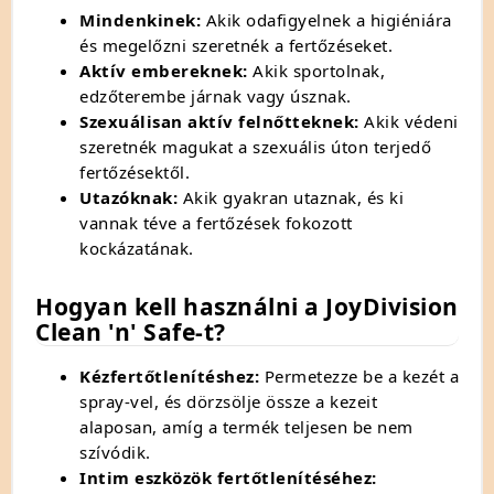
Mindenkinek:
Akik odafigyelnek a higiéniára
és megelőzni szeretnék a fertőzéseket.
Aktív embereknek:
Akik sportolnak,
edzőterembe járnak vagy úsznak.
Szexuálisan aktív felnőtteknek:
Akik védeni
szeretnék magukat a szexuális úton terjedő
fertőzésektől.
Utazóknak:
Akik gyakran utaznak,
és ki
vannak téve a fertőzések fokozott
kockázatának.
Hogyan kell használni a JoyDivision
Clean 'n' Safe-t?
Kézfertőtlenítéshez:
Permetezze be a kezét a
spray-vel,
és dörzsölje össze a kezeit
alaposan,
amíg a termék teljesen be nem
szívódik.
Intim eszközök fertőtlenítéséhez: