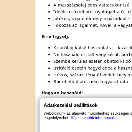
A masszázsolaj édes vattacukor ízű,
Ideális csókolható, nyalogatható, 
Játékos, izgató élmény a pároddal –
Fokozza az izgalmat, növeli a vágyat
Erre figyelj:
Kizárólag külső használatra – kizáró
Ne használd irritált vagy sérült bőrf
Szembe kerülés esetén öblítsd ki bő 
Irritáció esetén hagyd abba a használ
Hűvös, száraz, fénytől védett helyen
Bár ehető illatú, nem fogyasztható
Hogyan használd:
Vigyél fel egy kis mennyiséget az e
Adatkezelési beállítások
Masszírozd be finoman, majd csókold
Weboldalunk az alapvető működéshez szükséges coo
Válts zónát, fokozatosan haladj tov
engedélyezhet.
Részletesebb információk.
Használjatok szemkötőt a fokozott 