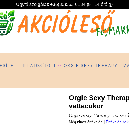
Ügyfélszolgálat: +36(30)563-6134 (9 - 14 óráig)
ZESÍTETT, ILLATOSÍTOTT
ORGIE SEXY THERAPY - M
Orgie Sexy Therapy
vattacukor
Orgie Sexy Therapy - masszáz
Még nincs értékelés
|
Értékelés bek