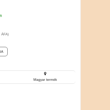
en
+ ÁFA)
BA
Magyar termék