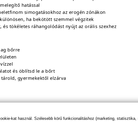
 melegítő hatással
leheletfinom simogatásokhoz az erogén zónákon
 különösen, ha bekötött szemmel végzitek
, és tökéletes ráhangolódást nyújt az orális szexhez
lag bőrre
elületen
vízzel
atot és öblítsd le a bőrt
 tárold, gyermekektől elzárva
rogén zónákra
, nyald, lehelj rá vagy használd a tollat a kényeztetéshez
kie-kat használ. Szélesebb körű funkcionalitáshoz (marketing, statisztika,
ább – ne mondd előre, hova nyúlsz legközelebb
izgalomért és meglepetésért