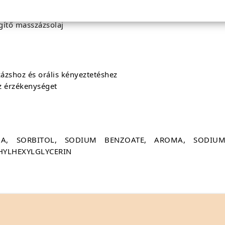
gítő masszázsolaj
zázshoz és orális kényeztetéshez
az érzékenységet
UA, SORBITOL, SODIUM BENZOATE, AROMA, SODIUM
HYLHEXYLGLYCERIN