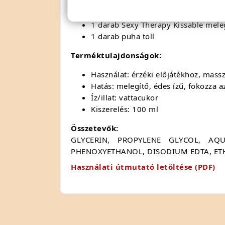
A csomag tartalma:
1 darab Sexy Therapy Kissable mele
1 darab puha toll
Terméktulajdonságok:
Használat: érzéki előjátékhoz, mass
Hatás: melegítő, édes ízű, fokozza 
Íz/illat: vattacukor
Kiszerelés: 100 ml
Összetevők:
GLYCERIN, PROPYLENE GLYCOL, AQ
PHENOXYETHANOL, DISODIUM EDTA, ET
Használati útmutató letöltése (PDF)