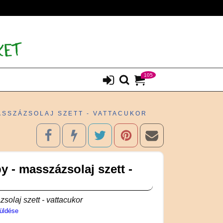
105
ASSZÁZSOLAJ SZETT - VATTACUKOR
 - masszázsolaj szett -
solaj szett - vattacukor
üldése