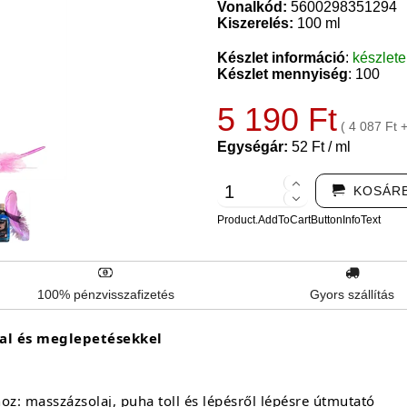
Vonalkód:
5600298351294
Kiszerelés:
100 ml
Készlet információ
:
készlet
Készlet mennyiség
: 100
5 190 Ft
( 4 087 Ft 
Egységár:
52 Ft / ml
KOSÁR
Product.AddToCartButtonInfoText
100% pénzvisszafizetés
Gyors szállítás
llal és meglepetésekkel
hoz: masszázsolaj, puha toll és lépésről lépésre útmutató