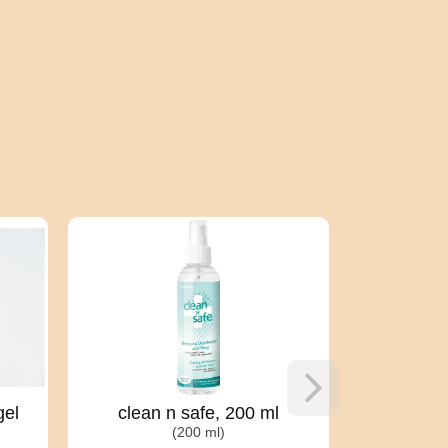
gel
clean n safe, 200 ml
Intimate Ea
(200 ml)
vízb