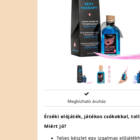
Megbízható áruház
Érzéki előjáték, játékos csókokkal, to
Miért jó?
Teljes készlet egy izgalmas előjáték