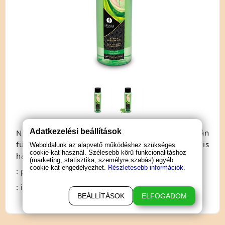
Adatkezelési beállítások
Növényi olajokon és E-vitaminon alapuló vegán
fürdő gél, menta aromával. Érzékeny bőrűek is
Weboldalunk az alapvető működéshez szükséges
cookie-kat használ. Szélesebb körű funkcionalitáshoz
használhatják.
(marketing, statisztika, személyre szabás) egyéb
cookie-kat engedélyezhet.
Részletesebb információk.
: pároknak
: illatos
BEÁLLÍTÁSOK
ELFOGADOM