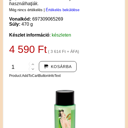
használhatják.
Még nincs értékelés
|
Értékelés beküldése
Vonalkód:
697309065269
Súly:
470 g
Készlet információ
:
készleten
4 590 Ft
( 3 614 Ft + ÁFA)
KOSÁRBA
Product.AddToCartButtonInfoText