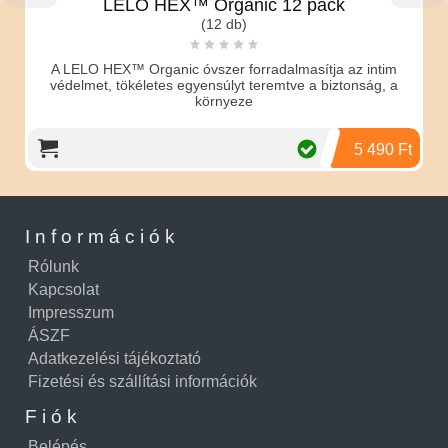
LELO HEX™ Organic 12 pack
O
(12 db)
A LELO HEX™ Organic óvszer forradalmasítja az intim
védelmet, tökéletes egyensúlyt teremtve a biztonság, a
Inten
környeze
Alka
5 490 Ft
Információk
Rólunk
Kapcsolat
Impresszum
ÁSZF
Adatkezelési tájékoztató
Fizetési és szállítási információk
Fiók
Belépés