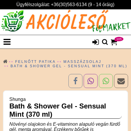
Ügyfélszolgálat: +36(30)563-6134 (9 - 14 óráig)
105
FELNŐTT PATIKA
MASSZÁZSOLAJ
BATH & SHOWER GEL - SENSUAL MINT (370 ML)
Shunga
Bath & Shower Gel - Sensual
Mint (370 ml)
Növényi olajokon és E-vitaminon alapuló vegán fürdő
gél, menta aromával. Érzékeny bőrűek is