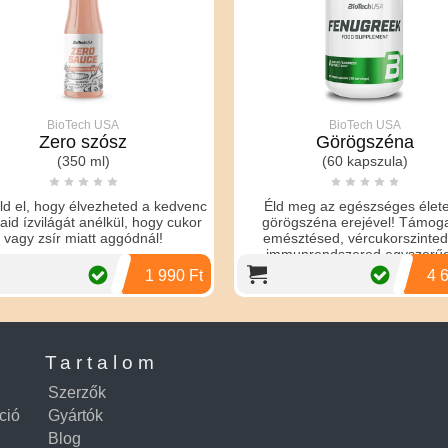
BioTech USA
BioTech USA
Zero szósz
Görögszéna
(350 ml)
(60 kapszula)
d el, hogy élvezheted a kedvenc
Éld meg az egészséges élete
aid ízvilágát anélkül, hogy cukor
görögszéna erejével! Támog
vagy zsír miatt aggódnál!
emésztésed, vércukorszinted
immunrendszered egyszerű
1 990 Ft
4 
Tartalom
Szerzők
ció
Gyártók
Blog