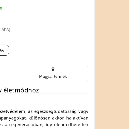
en
+ ÁFA)
BA
Magyar termék
ív életmódhoz
yezetvédelem, az egészségtudatosság vagy
ápanyagokat, különösen akkor, ha aktívan
és a regenerációban, így elengedhetetlen