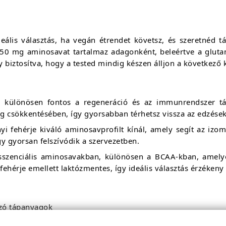
is választás, ha vegán étrendet követsz, és szeretnéd tám
50 mg aminosavat tartalmaz adagonként, beleértve a glutam
 biztosítva, hogy a tested mindig készen álljon a következő k
 különösen fontos a regeneráció és az immunrendszer tá
ág csökkentésében, így gyorsabban térhetsz vissza az edzése
nyi fehérje kiváló aminosavprofilt kínál, amely segít az iz
y gyorsan felszívódik a szervezetben.
sszenciális aminosavakban, különösen a BCAA-kban, amelye
ehérje emellett laktózmentes, így ideális választás érzéke
zó tápanyagok
v