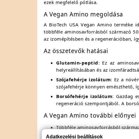
ezek megfelelő pótlása.
A Vegan Amino megoldása
A BioTech USA Vegan Amino terméke ideál
többféle aminosavforrásból származó 50
az izomépítésben és a regenerációban, így
Az összetevők hatásai
Glutamin-peptid
: Ez az aminosav
helyreállításában és az izomfáradts
Szójafehérje izolátum
: Ez a növé
szójafehérje könnyen emészthető, íg
Borsófehérje izolátum
: Gazdag e
regeneráció szempontjából. A borsóf
A Vegan Amino további előnyei
Többféle aminosavforrásból szárma
Napi adagonként 5050 mg aminosa
Adatkezelési beállítások