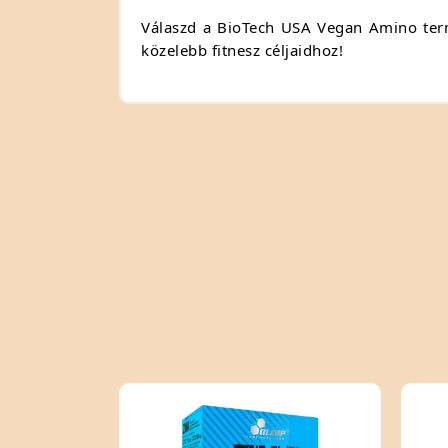
Válaszd a BioTech USA Vegan Amino termé
közelebb fitnesz céljaidhoz!