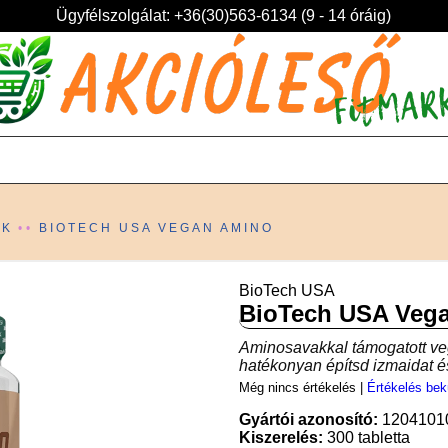
Ügyfélszolgálat: +36(30)563-6134 (9 - 14 óráig)
AK
BIOTECH USA VEGAN AMINO
BioTech USA
BioTech USA Veg
Aminosavakkal támogatott v
hatékonyan építsd izmaidat és
Még nincs értékelés
|
Értékelés bek
Gyártói azonosító:
1204101
Kiszerelés:
300 tabletta