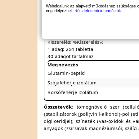
Glutamin-peptid tartalommal a gyor
Weboldalunk az alapvető működéshez szükséges coo
Ideális vegán étrend kiegészítésére
engedélyezhet.
Részletesebb információk.
BioTech USA - Vegan Amino
Kiszerelés: %Kiszerelés%
1 adag: 2x4 tabletta
30 adagot tartalmaz
Megnevezés
Glutamin-peptid
Szójafehérje izolátum
Borsófehérje izolátum
Összetevők
: tömegnövelő szer (celluló
{stabilizátorok [poli(vinil-alkohol)-poli(
digliceridjei); színezék (vas-oxidok és v
anyagok (zsírsavak magnéziumsói; szilíciu