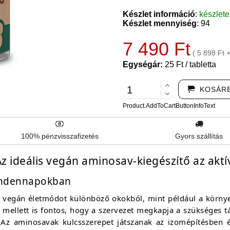
Készlet információ
:
készlet
Készlet mennyiség
: 94
7 490 Ft
( 5 898 Ft 
Egységár:
25 Ft / tabletta
KOSÁR
Product.AddToCartButtonInfoText
100% pénzvisszafizetés
Gyors szállítás
z ideális vegán aminosav-kiegészítő az akt
indennapokban
a vegán életmódot különböző okokból, mint például a körn
 mellett is fontos, hogy a szervezet megkapja a szükséges t
l. Az aminosavak kulcsszerepet játszanak az izomépítésben 