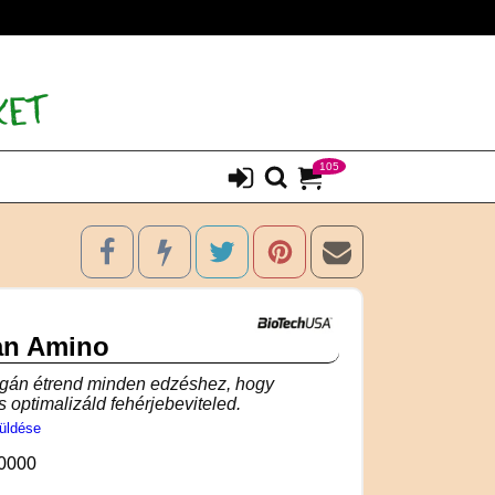
105
an Amino
egán étrend minden edzéshez, hogy
 optimalizáld fehérjebeviteled.
üldése
0000