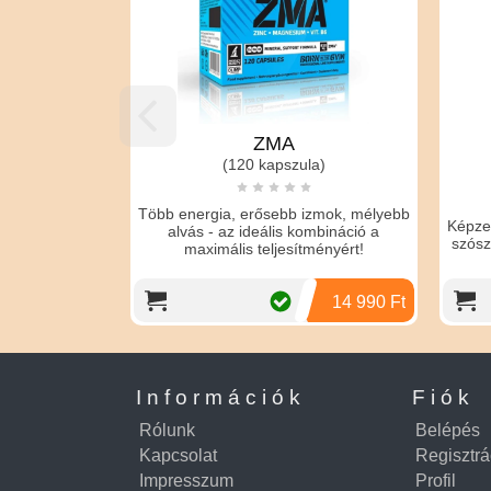
ZMA
(120 kapszula)
Több energia, erősebb izmok, mélyebb
Képzel
alvás - az ideális kombináció a
szósz
maximális teljesítményért!
14 990 Ft
Információk
Fiók
Rólunk
Belépés
Kapcsolat
Regisztrá
Impresszum
Profil