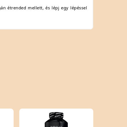
n étrended mellett, és lépj egy lépéssel