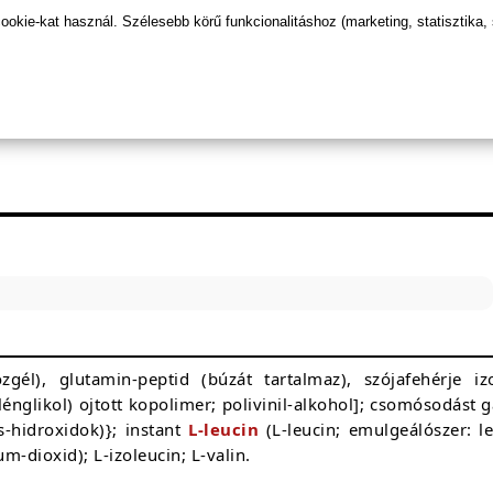
sabb regenerációért
kie-kat használ. Szélesebb körű funkcionalitáshoz (marketing, statisztika,
zgél), glutamin-peptid (búzát tartalmaz), szójafehérje i
etilénglikol) ojtott kopolimer; polivinil-alkohol]; csomósodás
as-hidroxidok)}; instant
L-leucin
(L-leucin; emulgeálószer: le
m-dioxid); L-izoleucin; L-valin.