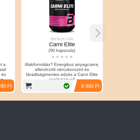
BioTech USA
Carni Elite
(
(90 kapszula)
Lendület és 
t a
Alakformálás? Energikus anyagcsere,
maca termész
asd
ellenőrzött vércukorszint és
új lendület
 és
fáradtságmentes edzés a Carni Elite
s
en.
segítségével!
690 Ft
6 990 Ft