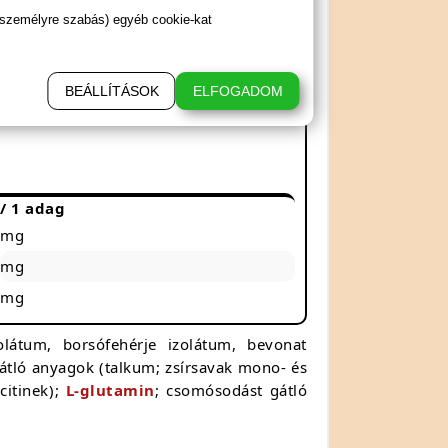
 személyre szabás) egyéb cookie-kat
BEÁLLÍTÁSOK
ELFOGADOM
/ 1 adag
mg
mg
mg
zolátum, borsófehérje izolátum, bevonat
t gátló anyagok (talkum; zsírsavak mono- és
citinek);
L-glutamin
; csomósodást gátló