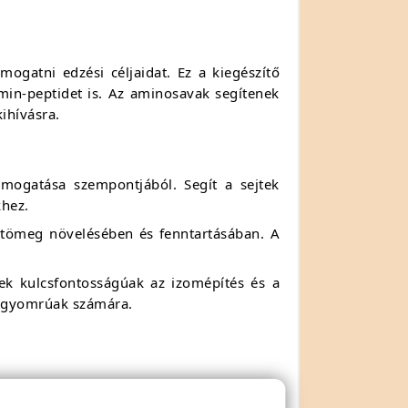
ogatni edzési céljaidat. Ez a kiegészítő
in-peptidet is. Az aminosavak segítenek
ihívásra.
mogatása szempontjából. Segít a sejtek
khez.
omtömeg növelésében és fenntartásában. A
k kulcsfontosságúak az izomépítés és a
ny gyomrúak számára.