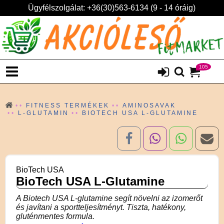
Ügyfélszolgálat: +36(30)563-6134 (9 - 14 óráig)
105
FITNESS TERMÉKEK
AMINOSAVAK
L-GLUTAMIN
BIOTECH USA L-GLUTAMINE
BioTech USA
BioTech USA L-Glutamine
A Biotech USA L-glutamine segít növelni az izomerőt
és javítani a sportteljesítményt. Tiszta, hatékony,
gluténmentes formula.