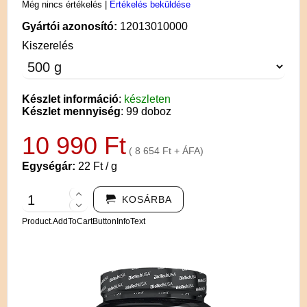
Még nincs értékelés
|
Értékelés beküldése
Gyártói azonosító:
12013010000
Kiszerelés
Készlet információ
:
készleten
Készlet mennyiség
: 99 doboz
10 990 Ft
( 8 654 Ft + ÁFA)
Egységár:
22 Ft / g
KOSÁRBA
Product.AddToCartButtonInfoText