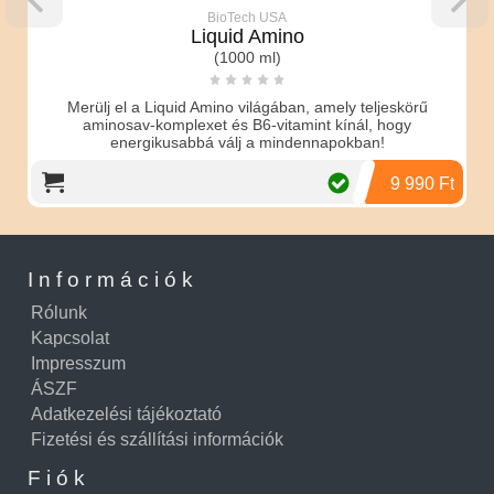
BioTech USA
Liquid Amino
(1000 ml)
Merülj el a Liquid Amino világában, amely teljeskörű
aminosav-komplexet és B6-vitamint kínál, hogy
energikusabbá válj a mindennapokban!
9 990 Ft
Információk
Rólunk
Kapcsolat
Impresszum
ÁSZF
Adatkezelési tájékoztató
Fizetési és szállítási információk
Fiók