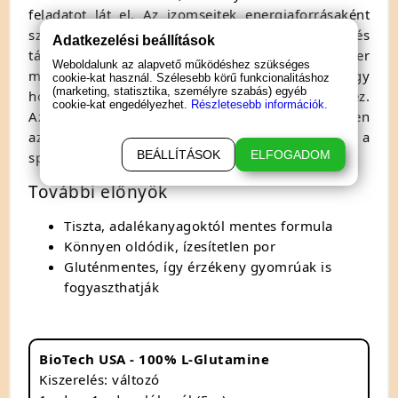
feladatot lát el. Az izomsejtek energiaforrásaként
szolgál, segít fenntartani az izomtömeget és
Adatkezelési beállítások
támogatja a regenerációt. Az immunrendszer
Weboldalunk az alapvető működéshez szükséges
működésében is fontos szerepet játszik, így
cookie-kat használ. Szélesebb körű funkcionalitáshoz
(marketing, statisztika, személyre szabás) egyéb
hozzájárul a szervezet egészségének megőrzéséhez.
cookie-kat engedélyezhet.
Részletesebb információk.
Az edzés utáni gyorsabb regenerálódás érdekében
az L-glutamin elengedhetetlen kiegészítője lehet a
BEÁLLÍTÁSOK
ELFOGADOM
sportolók étrendjének.
További előnyök
Tiszta, adalékanyagoktól mentes formula
Könnyen oldódik, ízesítetlen por
Gluténmentes, így érzékeny gyomrúak is
fogyaszthatják
BioTech USA - 100% L-Glutamine
Kiszerelés: változó