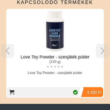
KAPCSOLÓDÓ
TERMÉKEK
Love Toy Powder - szexjáték púder
(120 g)
Love Toy Powder - szexjáték púder
4 390 Ft