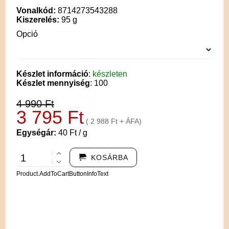
Vonalkód:
8714273543288
Kiszerelés:
95 g
Opció
Készlet információ
:
készleten
Készlet mennyiség
: 100
4 990 Ft
3 795 Ft
( 2 988 Ft + ÁFA)
Egységár:
40 Ft / g
KOSÁRBA
Product.AddToCartButtonInfoText