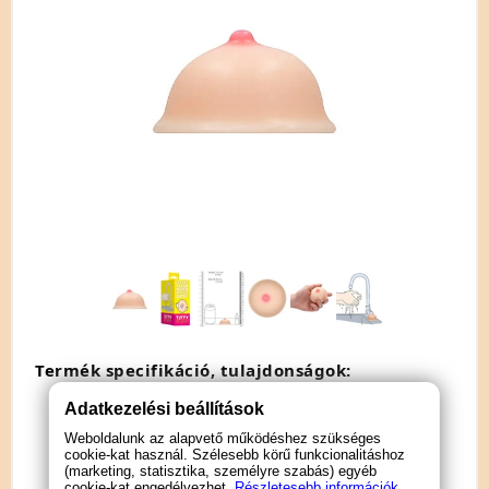
Termék specifikáció, tulajdonságok:
Adatkezelési beállítások
kellemes illat
szín: natúr
Weboldalunk az alapvető működéshez szükséges
cookie-kat használ. Szélesebb körű funkcionalitáshoz
átmérő: 7,5cm
(marketing, statisztika, személyre szabás) egyéb
magasság: 4cm
cookie-kat engedélyezhet.
Részletesebb információk.