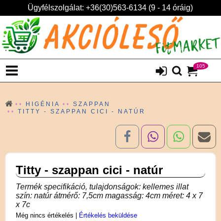
Ügyfélszolgálat: +36(30)563-6134 (9 - 14 óráig)
105
HIGÉNIA
SZAPPAN
TITTY - SZAPPAN CICI - NATÚR
Titty - szappan cici - natúr
Termék specifikáció, tulajdonságok: kellemes illat
szín: natúr átmérő: 7,5cm magasság: 4cm méret: 4 x 7
x 7c
Még nincs értékelés
|
Értékelés beküldése