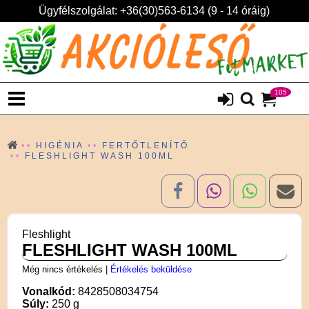
Ügyfélszolgálat: +36(30)563-6134 (9 - 14 óráig)
105
HIGÉNIA
FERTŐTLENÍTŐ
FLESHLIGHT WASH 100ML
Fleshlight
FLESHLIGHT WASH 100ML
Még nincs értékelés
|
Értékelés beküldése
Vonalkód:
8428508034754
Súly:
250 g