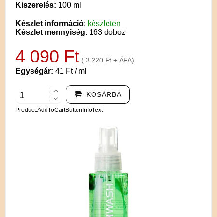
Kiszerelés:
100 ml
Készlet információ
:
készleten
Készlet mennyiség
: 163 doboz
4 090 Ft
( 3 220 Ft + ÁFA)
Egységár:
41 Ft / ml
KOSÁRBA
Product.AddToCartButtonInfoText