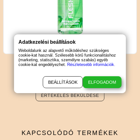
Adatkezelési beállítások
Weboldalunk az alapvető működéshez szükséges
cookie-kat használ. Szélesebb körű funkcionalitáshoz
(marketing, statisztika, személyre szabás) egyéb
cookie-kat engedélyezhet.
Részletesebb információk.
TERMÉK
ÉRTÉKELÉSEK
BEÁLLÍTÁSOK
ELFOGADOM
ÉRTÉKELÉS BEKÜLDÉSE
KAPCSOLÓDÓ
TERMÉKEK