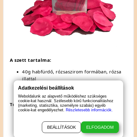
A szett tartalma:
40g habfürdő, rózsaszirom formában, rózsa
illattal
1db organza szütyő
Adatkezelési beállítások
Weboldalunk az alapvető működéshez szükséges
cookie-kat használ. Szélesebb körű funkcionalitáshoz
Termék specifikáció:
(marketing, statisztika, személyre szabás) egyéb
cookie-kat engedélyezhet.
Részletesebb információk.
40g-os kiszerelés
Szirmok színe: pink
BEÁLLÍTÁSOK
ELFOGADOM
Rózsa illattal