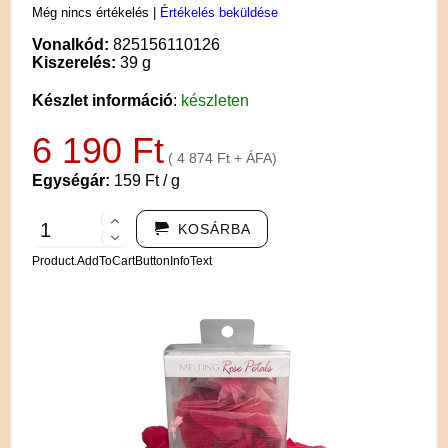
Még nincs értékelés
|
Értékelés beküldése
Vonalkód:
825156110126
Kiszerelés:
39 g
Készlet információ
:
készleten
6 190 Ft
( 4 874 Ft + ÁFA)
Egységár:
159 Ft / g
KOSÁRBA
Product.AddToCartButtonInfoText