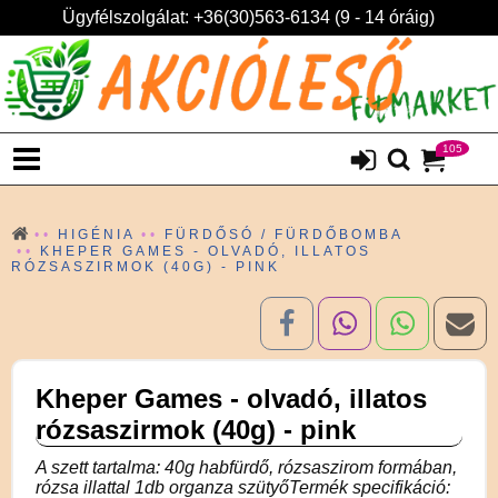
Ügyfélszolgálat: +36(30)563-6134 (9 - 14 óráig)
105
HIGÉNIA
FÜRDŐSÓ / FÜRDŐBOMBA
KHEPER GAMES - OLVADÓ, ILLATOS
RÓZSASZIRMOK (40G) - PINK
Kheper Games - olvadó, illatos
rózsaszirmok (40g) - pink
A szett tartalma: 40g habfürdő, rózsaszirom formában,
rózsa illattal 1db organza szütyőTermék specifikáció: