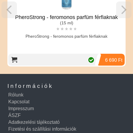
PheroStrong - feromonos parfüm férfiaknak
(15 ml)
PheroStrong - feromonos parfüm férfiaknak
6 690 Ft
Információk
Rólunk
Kapcsolat
Impresszum
ÁSZF
Adatkezelési tájékoztató
Fizetési és szállítási információk