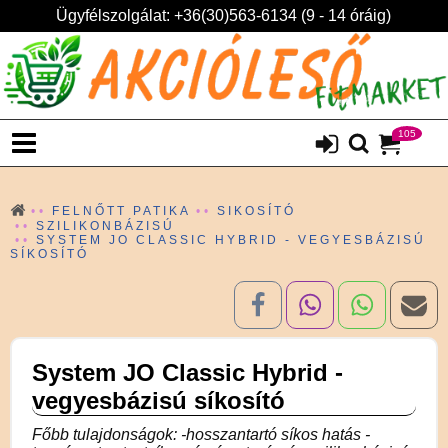
Ügyfélszolgálat: +36(30)563-6134 (9 - 14 óráig)
105
FELNŐTT PATIKA
SIKOSÍTÓ
SZILIKONBÁZISÚ
SYSTEM JO CLASSIC HYBRID - VEGYESBÁZISÚ
SÍKOSÍTÓ
System JO Classic Hybrid -
vegyesbázisú síkosító
Főbb tulajdonságok: -hosszantartó síkos hatás -