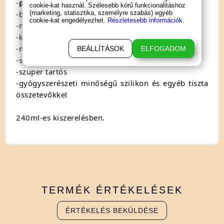
-
parabén, glycerin és olajmentes
cookie-kat használ. Szélesebb körű funkcionalitáshoz
-bármilyen anyagú szex-játékszerrel használható
(marketing, statisztika, személyre szabás) egyéb
cookie-kat engedélyezhet.
Részletesebb információk.
-nem hagy foltot
-könnyen lemosható
-nem ragad
BEÁLLÍTÁSOK
ELFOGADOM
-selymes, sima állag
-szuper tartós
-gyógyszerészeti minőségű szilikon és egyéb tiszta
összetevőkkel
240ml-es kiszerelésben.
TERMÉK
ÉRTÉKELÉSEK
ÉRTÉKELÉS BEKÜLDÉSE