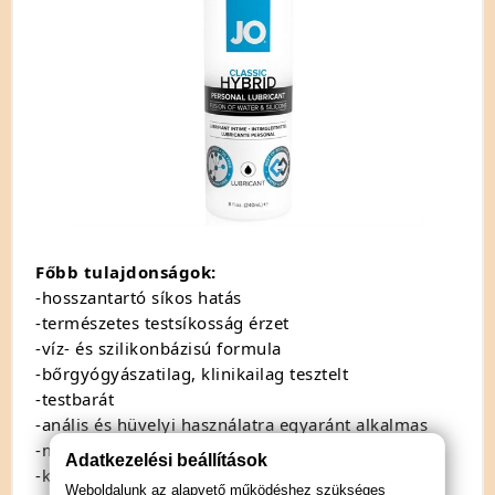
Főbb tulajdonságok:
-hosszantartó síkos hatás
-természetes testsíkosság érzet
-víz- és szilikonbázisú formula
-bőrgyógyászatilag, klinikailag tesztelt
-testbarát
-anális és hüvelyi használatra egyaránt alkalmas
-maximálisan óvszerbarát
Adatkezelési beállítások
-kiváló minőség
Weboldalunk az alapvető működéshez szükséges