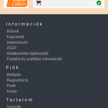
 Ft
13 790 Ft
 Ft
Információk
Rólunk
Kapcsolat
Impresszum
ÁSZF
Adatkezelési tájékoztató
Fizetési és szállítási információk
Fiók
Belépés
Regisztráció
Profil
Kosár
Tartalom
Szerzők