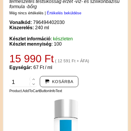
természetes testsíkosság érzet -víz- és szilikonbázisú
formula -bőrg
Még nincs értékelés
|
Értékelés beküldése
Vonalkód:
796494402030
Kiszerelés:
240 ml
Készlet információ
:
készleten
Készlet mennyiség
: 100
15 990 Ft
( 12 591 Ft + ÁFA)
Egységár:
67 Ft / ml
KOSÁRBA
Product.AddToCartButtonInfoText