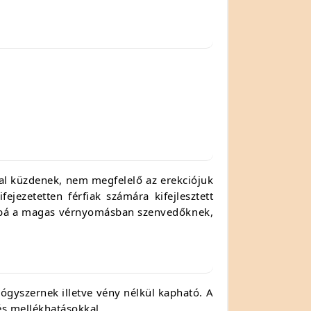
ral küzdenek, nem megfelelő az erekciójuk
jezetetten férfiak számára kifejlesztett
vábbá a magas vérnyomásban szenvedőknek,
ógyszernek illetve vény nélkül kapható. A
és mellékhatásokkal.