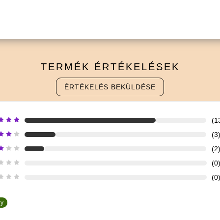
ozott táplálkozást.
TERMÉK
ÉRTÉKELÉSEK
ÉRTÉKELÉS BEKÜLDÉSE
(1
(3
(2
(0
(0
uy