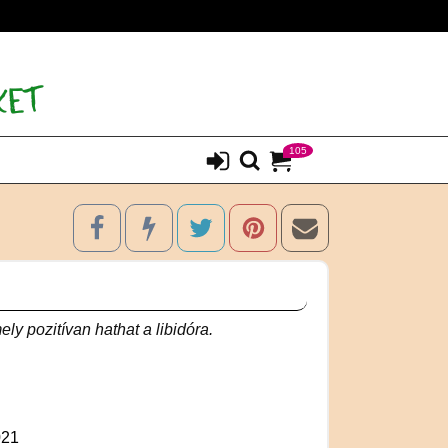
105
ly pozitívan hathat a libidóra.
021