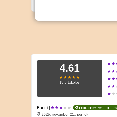
kiegészítők nem helyettesítik a változatos és kiegyensúly
4.61
18 értékelés
Bandi |
ProductReview.CertifiedB
2025. november 21., péntek