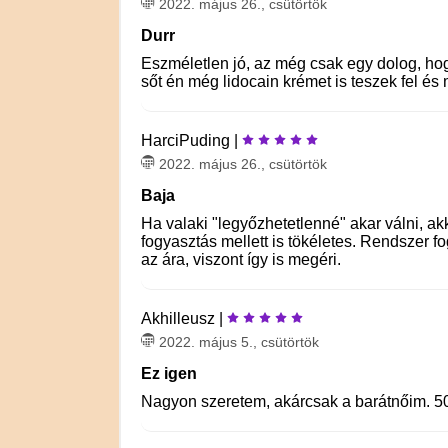
2022. május 26., csütörtök
Durr
Eszméletlen jó, az még csak egy dolog, hog
sőt én még lidocain krémet is teszek fel és
HarciPuding |
2022. május 26., csütörtök
Baja
Ha valaki "legyőzhetetlenné" akar válni, ak
fogyasztás mellett is tökéletes. Rendszer 
az ára, viszont így is megéri.
Akhilleusz |
2022. május 5., csütörtök
Ez igen
Nagyon szeretem, akárcsak a barátnőim. 50 