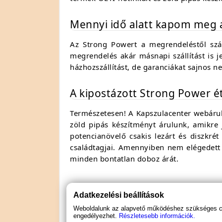
Mennyi idő alatt kapom meg 
Az Strong Powert a megrendeléstől szám
megrendelés akár másnapi szállítást is je
házhozszállítást, de garanciákat sajnos n
A kipostázott Strong Power ét
Természetesen! A Kapszulacenter webáruh
zöld pipás készítményt árulunk, amikre 
potencianövelő csakis lezárt és diszkrét
családtagjai. Amennyiben nem elégedett a
minden bontatlan doboz árát.
OÉTI szám
: 21184/2019
Adatkezelési beállítások
Weboldalunk az alapvető működéshez szükséges coo
Az általunk forgalmazott étrend-kiegészítő termékek 
engedélyezhet.
Részletesebb információk.
minden esetben igazolják vizsgálatok, csak tájékoztató 