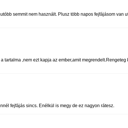
tóbb semmit nem használt. Plusz több napos fejfájásom van utá
a tartalma ,nem ezt kapja az ember,amit megrendelt.Rengeteg 
nnél fejfájás sincs. Enélkül is megy de ez nagyon rátesz.