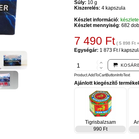
Súly:
10 g
Kiszerelés:
4 kapszula
Készlet információ
:
készlet
Készlet mennyiség
: 682 do
7 490 Ft
( 5 898 Ft 
Egységár:
1 873 Ft / kapszul
KOSÁR
Product.AddToCartButtonInfoText
Ajánlott kiegészítő terméke
Tigrisbalzsam
An
990 Ft