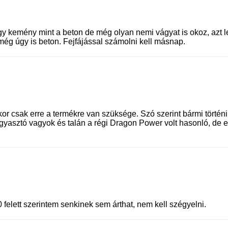
y kemény mint a beton de még olyan nemi vágyat is okoz, azt le
 még úgy is beton. Fejfájással számolni kell másnap.
kor csak erre a termékre van szüksége. Szó szerint bármi történi
fogyasztó vagyok és talán a régi Dragon Power volt hasonló, de 
felett szerintem senkinek sem árthat, nem kell szégyelni.