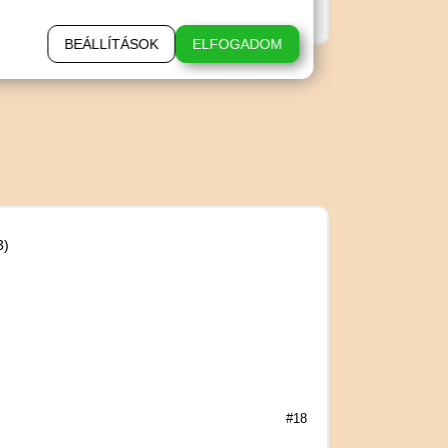
BEÁLLÍTÁSOK
ELFOGADOM
3)
)
)
)
)
#18