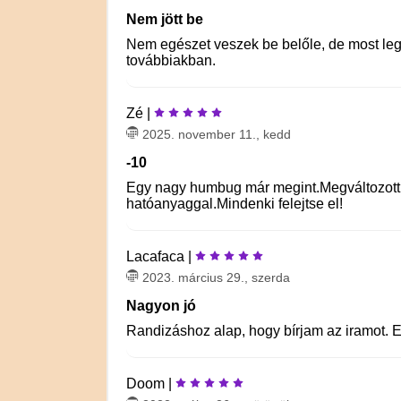
Nem jött be
Nem egészet veszek be belőle, de most legu
továbbiakban.
Zé |
2025. november 11., kedd
-10
Egy nagy humbug már megint.Megváltozott 
hatóanyaggal.Mindenki felejtse el!
Lacafaca |
2023. március 29., szerda
Nagyon jó
Randizáshoz alap, hogy bírjam az iramot. E
Doom |