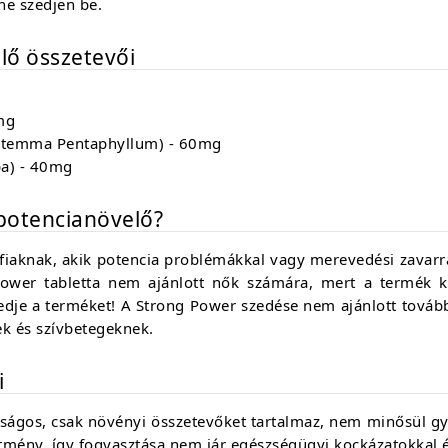
ne szedjen be.
lő összetevői
mg
ostemma Pentaphyllum) - 60mg
pa) - 40mg
 potencianövelő?
rfiaknak, akik potencia problémákkal vagy merevedési zavar
er tabletta nem ajánlott nők számára, mert a termék kife
 szedje a terméket! A Strong Power szedése nem ajánlott to
k és szívbetegeknek.
i
ságos, csak növényi összetevőket tartalmaz, nem minősül gy
zítmény, így fogyasztása nem jár egészségügyi kockázatokkal 