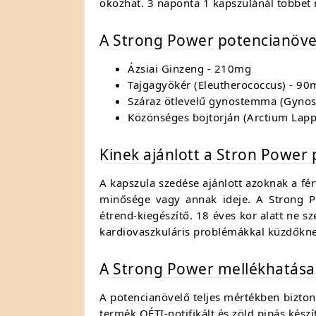
okozhat. 3 naponta 1 kapszulánál többet 
A Strong Power potencianöve
Ázsiai Ginzeng - 210mg
Tajgagyökér (Eleutherococcus) - 90
Száraz ötlevelű gynostemma (Gyn
Közönséges bojtorján (Arctium Lap
Kinek ajánlott a Stron Power
A kapszula szedése ajánlott azoknak a fé
minősége vagy annak ideje. A Strong Pow
étrend-kiegészítő. 18 éves kor alatt ne
kardiovaszkuláris problémákkal küzdőkne
A Strong Power mellékhatása
A potencianövelő teljes mértékben bizton
termék OÉTI-notifikált és zöld pipás kés