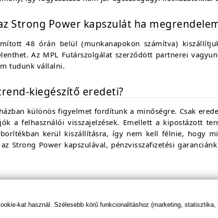
az Strong Power kapszulát ha megrendele
ított 48 órán belül (munkanapokon számítva) kiszállítju
lenthet. Az MPL Futárszolgálat szerződött partnerei vagyunk
em tudunk vállalni.
rend-kiegészítő eredeti?
ázban különös figyelmet fordítunk a minőségre. Csak eredet
jók a felhasználói visszajelzések. Emellett a kipostázott t
 borítékban kerül kiszállításra, így nem kell félnie, hogy
z Strong Power kapszulával, pénzvisszafizetési garanciánk 
kie-kat használ. Szélesebb körű funkcionalitáshoz (marketing, statisztika,
nem alkalmasak betegségek kezelésére, gyógyítására és azok megelőzésére. A 
jellegűek, hagyományokon és vásárlói visszajelzéseken alapul! Szükség esetén kon