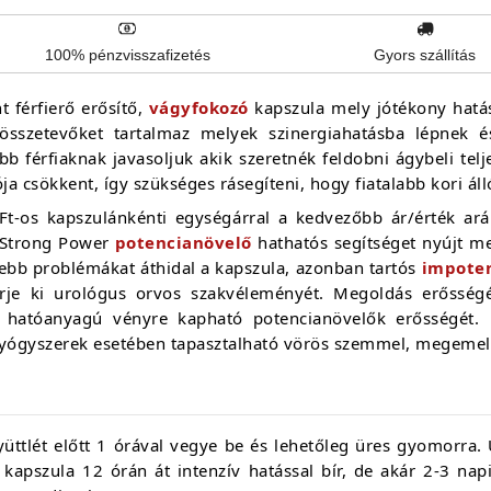
100% pénzvisszafizetés
Gyors szállítás
t férfierő erősítő,
vágyfokozó
kapszula mely jótékony hatás
sszetevőket tartalmaz melyek szinergiahatásba lépnek és 
bb férfiaknak javasoljuk akik szeretnék feldobni ágybeli telj
ója csökkent, így szükséges rásegíteni, hogy fiatalabb kori á
 Ft-os kapszulánkénti egységárral a kedvezőbb ár/érték ar
A Strong Power
potencianövelő
hathatós segítséget nyújt m
isebb problémákat áthidal a kapszula, azonban tartós
impote
érje ki urológus orvos szakvéleményét. Megoldás erősségét
hatóanyagú vényre kapható potencianövelők erősségét. F
yógyszerek esetében tapasztalható vörös szemmel, megemelke
yüttlét előtt 1 órával vegye be és lehetőleg üres gyomorra.
 kapszula 12 órán át intenzív hatással bír, de akár 2-3 na