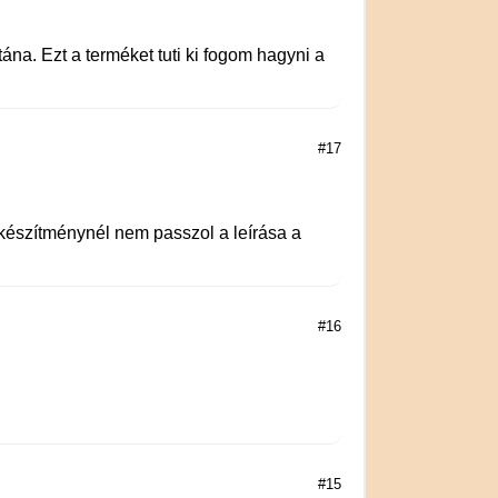
na. Ezt a terméket tuti ki fogom hagyni a
#17
készítménynél nem passzol a leírása a
#16
#15