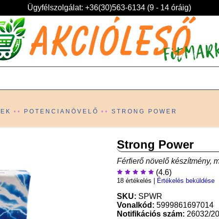
Ügyfélszolgálat: +36(30)563-6134 (9 - 14 óráig)
KEK
POTENCIANÖVELŐ
STRONG POWER
Strong Power
Férfierő növelő készítmény, me
(4.6)
18 értékelés
|
Értékelés beküldése
SKU:
SPWR
Vonalkód:
5999861697014
Notifikációs szám:
26032/2