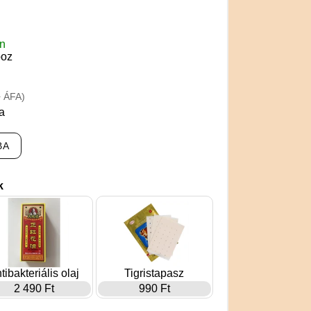
en
boz
+ ÁFA)
a
BA
k
tibakteriális olaj
Tigristapasz
2 490 Ft
990 Ft