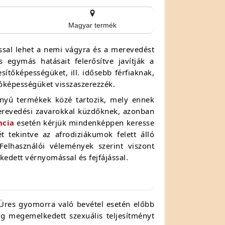
Magyar termék
sal lehet a nemi vágyra és a merevedést
egymás hatásait felerősítve javítják a
esítőképességüket, ill. idősebb férfiaknak,
llóképességüket visszaszerezzék.
ányú termékek közé tartozik, mely ennek
erevedési zavarokkal küzdőknek, azonban
ncia
esetén kérjük mindenképpen keresse
 tekintve az afrodiziákumok felett álló
elhasználói vélemények szerint viszont
dett vérnyomással és fejfájással.
 Üres gyomorra való bevétel esetén előbb
pig megemelkedett szexuális teljesítményt