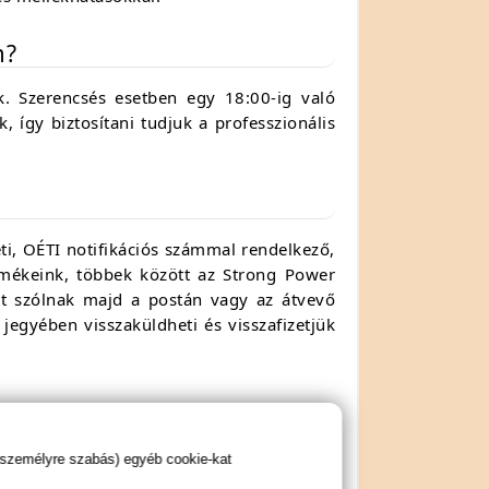
m?
k. Szerencsés esetben egy 18:00-ig való
, így biztosítani tudjuk a professzionális
i, OÉTI notifikációs számmal rendelkező,
ermékeink, többek között az Strong Power
 mit szólnak majd a postán vagy az átvevő
jegyében visszaküldheti és visszafizetjük
 személyre szabás) egyéb cookie-kat
megadott hatások egyénenként változhatnak, azokat nem
zultáljon kezelő orvosával! Az oldalon található étrend-