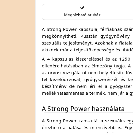
Megbízható áruház
A Strong Power kapszula, férfiaknak szán
megkönnyítheti. Pusztán gyógynövény ö
szexuális teljesítményt. Azoknak a fiatala
akiknek már a teljesítőképessége és libid
A 4 kapszulás kiszereléssel és az 1250
ellenére hatásában az élmezőny tagja. 
az orvosi vizsgálatot nem helyettesíti. K
fel kezelőorvosát, gyógyszerészét és k
készítmény de nem éri el a gyógyszer 
mellékhatásmentes a termék, nem jár a g
A Strong Power használata
A Strong Power kapszulát a szexuális eg
érezhető a hatása és intenzívebb is. Egy