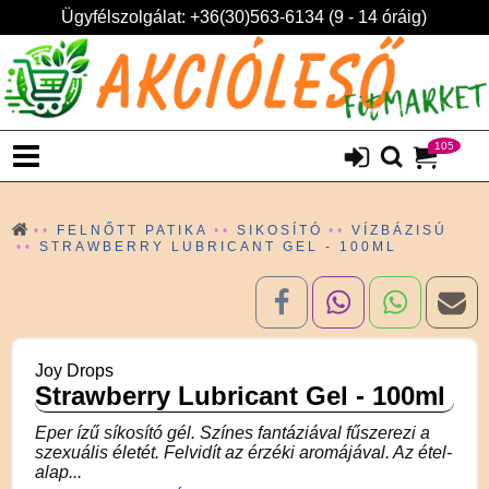
Ügyfélszolgálat: +36(30)563-6134 (9 - 14 óráig)
105
FELNŐTT PATIKA
SIKOSÍTÓ
VÍZBÁZISÚ
STRAWBERRY LUBRICANT GEL - 100ML
Joy Drops
Strawberry Lubricant Gel - 100ml
Eper ízű síkosító gél. Színes fantáziával fűszerezi a
szexuális életét. Felvidít az érzéki aromájával. Az étel-
alap...