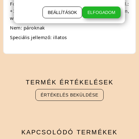
Forgalmazza:4123, Hencida Konyári út 038/2, Tel.:
+36-30-619-77-60, E-mail: info@debranet.com,
BEÁLLÍTÁSOK
ELFOGADOM
www.debranet.com.
Nem: pároknak
Speciális jellemző: illatos
TERMÉK
ÉRTÉKELÉSEK
ÉRTÉKELÉS BEKÜLDÉSE
KAPCSOLÓDÓ
TERMÉKEK