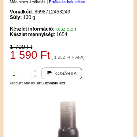
Még nincs értékelés
|
Értékelés beküldése
Vonalkód:
8698712453249
Súly:
130 g
Készlet információ
:
készleten
Készlet mennyiség
: 1654
1 790 Ft
1 590 Ft
( 1 252 Ft + ÁFA)
KOSÁRBA
Product.AddToCartButtonInfoText