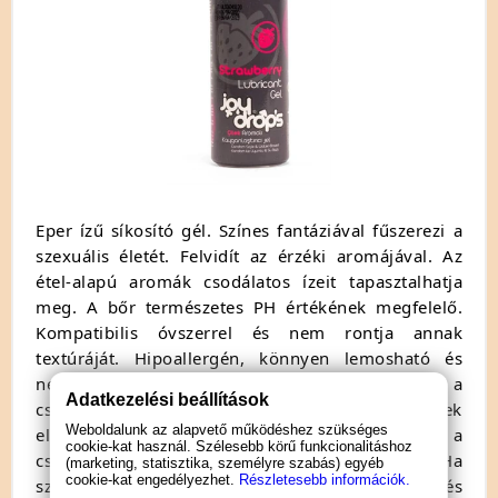
Eper ízű síkosító gél. Színes fantáziával fűszerezi a
szexuális életét. Felvidít az érzéki aromájával. Az
étel-alapú aromák csodálatos ízeit tapasztalhatja
meg. A bőr természetes PH értékének megfelelő.
Kompatibilis óvszerrel és nem rontja annak
textúráját. Hipoallergén, könnyen lemosható és
nem hagy foltot. Minőségét megőrzi a
Adatkezelési beállítások
csomagoláson feltüntetett időpontig. Gyermekek
Weboldalunk az alapvető működéshez szükséges
elől gondosan elzárandó! Összetételt lásd a
cookie-kat használ. Szélesebb körű funkcionalitáshoz
csomagoláson! Hűvös, száraz helyen tartandó! Ha
(marketing, statisztika, személyre szabás) egyéb
cookie-kat engedélyezhet.
Részletesebb információk.
szembe kerül, bő vízzel mossuk ki! Importálja és