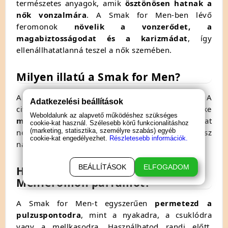
természetes anyagok,
amik
ösztönösen hatnak a
nők vonzalmára
.
A Smak for Men-ben lévő
feromonok
növelik a vonzerődet, a
magabiztosságodat és a karizmádat
,
így
ellenállhatatlanná teszel a nők szemében.
Milyen illatú a Smak for Men?
A Smak for Men illata
férfias, friss és elegáns
.
A
Adatkezelési beállítások
citrusos és fűszeres jegyek harmonikus keveréke
Weboldalunk az alapvető működéshez szükséges
magabiztosságot és vonzerőt sugároz
.
Az illat
cookie-kat használ. Szélesebb körű funkcionalitáshoz
(marketing, statisztika, személyre szabás) egyéb
nem tolakodó,
de mégis hosszan tartó,
így egész
cookie-kat engedélyezhet.
Részletesebb információk.
nap magabiztosan érezheted magad a bőrödben.
BEÁLLÍTÁSOK
ELFOGADOM
Hogyan használd a Smak for
Menferomon parfümöt?
A Smak for Men-t egyszerűen
permetezd a
pulzuspontodra
,
mint a nyakadra,
a csuklódra
vagy a mellkasodra.
Használhatod randi előtt,