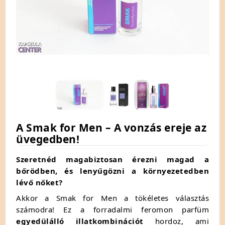
A Smak for Men – A vonzás ereje az
üvegedben!
Szeretnéd magabiztosan érezni magad a
bőrödben, és lenyűgözni a környezetedben
lévő nőket?
Akkor a Smak for Men a tökéletes választás
számodra!
Ez a forradalmi feromon parfüm
egyedülálló illatkombinációt
hordoz,
ami