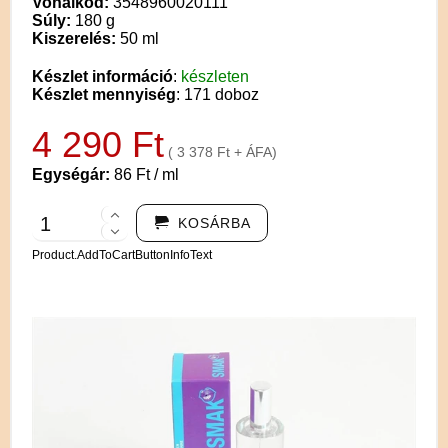
Vonalkód:
3548960020111
Súly:
180 g
Kiszerelés:
50 ml
Készlet információ
:
készleten
Készlet mennyiség
: 171 doboz
4 290 Ft
( 3 378 Ft + ÁFA)
Egységár:
86 Ft / ml
KOSÁRBA
Product.AddToCartButtonInfoText