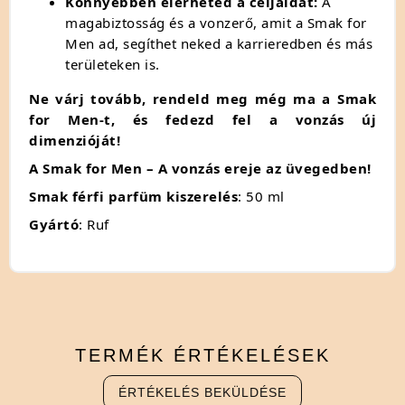
Könnyebben elérheted a céljaidat:
A
magabiztosság és a vonzerő,
amit a Smak for
Men ad,
segíthet neked a karrieredben és más
területeken is.
Ne várj tovább, rendeld meg még ma a Smak
for Men-t, és fedezd fel a vonzás új
dimenzióját!
A Smak for Men – A vonzás ereje az üvegedben!
Smak férfi parfüm kiszerelés
: 50 ml
Gyártó
: Ruf
TERMÉK
ÉRTÉKELÉSEK
ÉRTÉKELÉS BEKÜLDÉSE