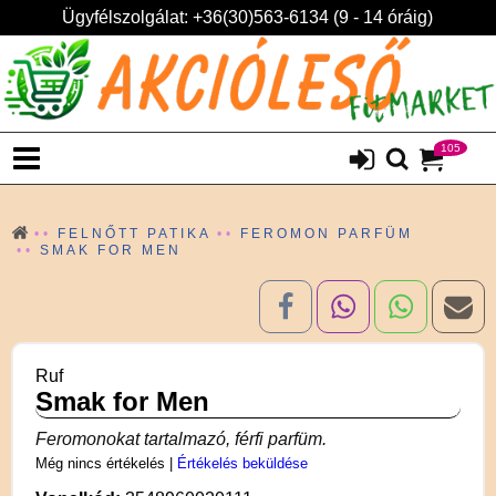
Ügyfélszolgálat: +36(30)563-6134 (9 - 14 óráig)
105
FELNŐTT PATIKA
FEROMON PARFÜM
SMAK FOR MEN
Ruf
Smak for Men
Feromonokat tartalmazó, férfi parfüm.
Még nincs értékelés
|
Értékelés beküldése