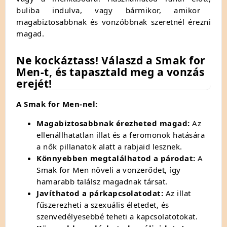
buliba indulva,
vagy bármikor,
amikor
magabiztosabbnak és vonzóbbnak szeretnél érezni
magad.
Ne kockáztass! Válaszd a Smak for
Men-t, és tapasztald meg a vonzás
erejét!
A Smak for Men-nel:
Magabiztosabbnak érezheted magad:
Az
ellenállhatatlan illat és a feromonok hatására
a nők pillanatok alatt a rabjaid lesznek.
Könnyebben megtalálhatod a párodat:
A
Smak for Men növeli a vonzerődet,
így
hamarabb találsz magadnak társat.
Javíthatod a párkapcsolatodat:
Az illat
fűszerezheti a szexuális életedet,
és
szenvedélyesebbé teheti a kapcsolatotokat.