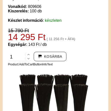
Vonalkód:
809606
Kiszerelés:
100 db
Készlet információ
:
készleten
15 790 Ft
14 295 Ft
( 11 256 Ft + ÁFA)
Egységár:
143 Ft / db
KOSÁRBA
Product.AddToCartButtonInfoText