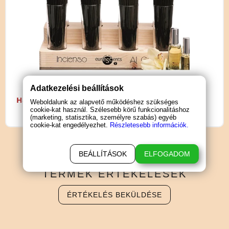
Adatkezelési beállítások
Használati útmutató letöltése (PDF)
Weboldalunk az alapvető működéshez szükséges
cookie-kat használ. Szélesebb körű funkcionalitáshoz
(marketing, statisztika, személyre szabás) egyéb
cookie-kat engedélyezhet.
Részletesebb információk.
BEÁLLÍTÁSOK
ELFOGADOM
TERMÉK
ÉRTÉKELÉSEK
ÉRTÉKELÉS BEKÜLDÉSE