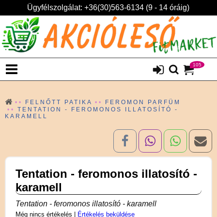
Ügyfélszolgálat: +36(30)563-6134 (9 - 14 óráig)
105
FELNŐTT PATIKA
FEROMON PARFÜM
TENTATION - FEROMONOS ILLATOSÍTÓ -
KARAMELL
Tentation - feromonos illatosító -
karamell
Tentation - feromonos illatosító - karamell
Még nincs értékelés
|
Értékelés beküldése