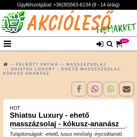
Ügyfélszolgálat: +36(30)563-6134 (9 - 14 óráig)
105
FELNŐTT PATIKA
MASSZÁZSOLAJ
SHIATSU LUXURY - EHETŐ MASSZÁZSOLAJ -
KÓKUSZ-ANANÁSZ
HOT
Shiatsu Luxury - ehető
masszázsolaj - kókusz-ananász
Tulajdonságok: -ehető, luxus minőség -ínycsiklandó