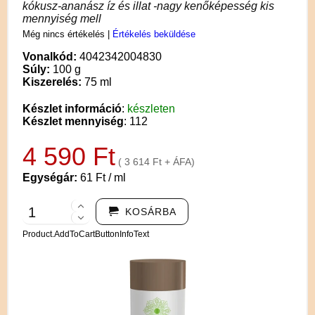
kókusz-ananász íz és illat -nagy kenőképesség kis
mennyiség mell
Még nincs értékelés
|
Értékelés beküldése
Vonalkód:
4042342004830
Súly:
100 g
Kiszerelés:
75 ml
Készlet információ
:
készleten
Készlet mennyiség
: 112
4 590 Ft
( 3 614 Ft + ÁFA)
Egységár:
61 Ft / ml
KOSÁRBA
Product.AddToCartButtonInfoText