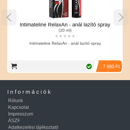
Intimateline RelaxAn - anál lazító spray
(20 ml)
Intimateline RelaxAn - anál lazító spray
7 990 Ft
Információk
Rólunk
Kapcsolat
Impresszum
ÁSZF
Adatkezelési tájékoztató