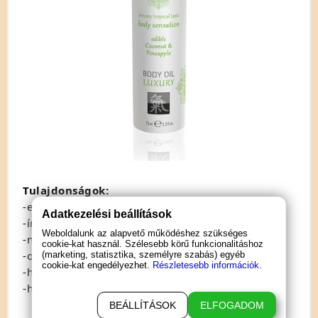
Tulajdonságok:
-ehető, luxus minőség
Adatkezelési beállítások
-ínycsiklandó kókusz-ananász íz és illat
Weboldalunk az alapvető működéshez szükséges
-nagy kenőképesség kis mennyiség mellett is
cookie-kat használ. Szélesebb körű funkcionalitáshoz
-orál szexhez és testmasszázshoz is ideális
(marketing, statisztika, személyre szabás) egyéb
cookie-kat engedélyezhet.
Részletesebb információk.
-hosszantartó síkosság
-hidratálja, puhítja a bőrt
BEÁLLÍTÁSOK
ELFOGADOM