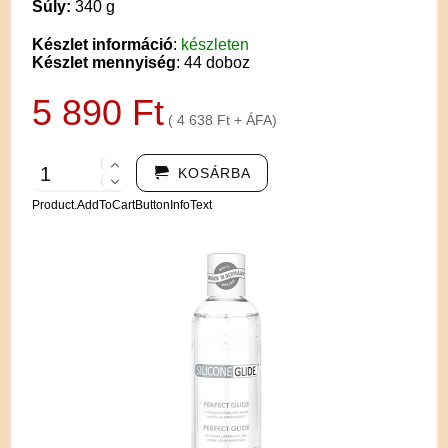
Súly:
340 g
Készlet információ
:
készleten
Készlet mennyiség
: 44 doboz
5 890 Ft
( 4 638 Ft + ÁFA)
KOSÁRBA
Product.AddToCartButtonInfoText