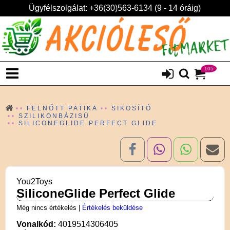
Ügyfélszolgálat: +36(30)563-6134 (9 - 14 óráig)
105
FELNŐTT PATIKA
SIKOSÍTÓ
SZILIKONBÁZISÚ
SILICONEGLIDE PERFECT GLIDE
You2Toys
SiliconeGlide Perfect Glide
Még nincs értékelés
|
Értékelés beküldése
Vonalkód:
4019514306405