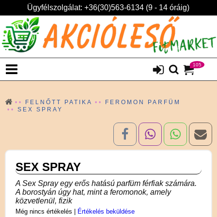
Ügyfélszolgálat: +36(30)563-6134 (9 - 14 óráig)
105
FELNŐTT PATIKA
FEROMON PARFÜM
SEX SPRAY
SEX SPRAY
A Sex Spray egy erős hatású parfüm férfiak számára.
A borostyán úgy hat, mint a feromonok, amely
közvetlenül, fizik
Még nincs értékelés
|
Értékelés beküldése