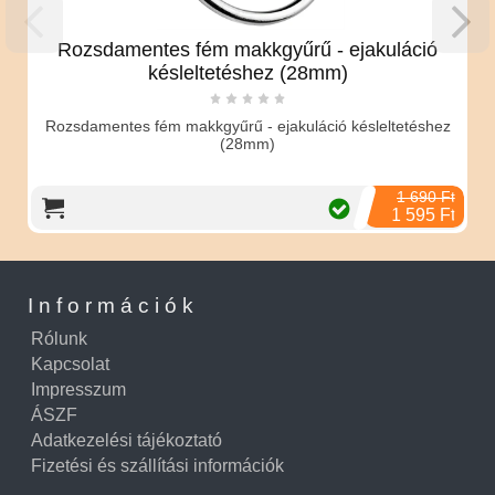
Rozsdamentes fém makkgyűrű - ejakuláció
késleltetéshez (28mm)
Rozsdamentes fém makkgyűrű - ejakuláció késleltetéshez
(28mm)
1 690 Ft
1 595 Ft
Információk
Rólunk
Kapcsolat
Impresszum
ÁSZF
Adatkezelési tájékoztató
Fizetési és szállítási információk