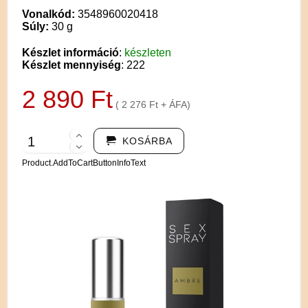
Vonalkód:
3548960020418
Súly:
30 g
Készlet információ
:
készleten
Készlet mennyiség
: 222
2 890 Ft
( 2 276 Ft + ÁFA)
KOSÁRBA
Product.AddToCartButtonInfoText