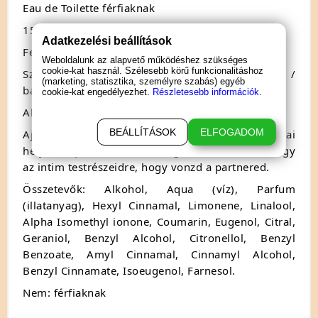
Eau de Toilette férfiaknak
15 ml
Adatkezelési beállítások
Fejjegyek: Bergamott / citrom / feketebors
Weboldalunk az alapvető működéshez szükséges
cookie-kat használ. Szélesebb körű funkcionalitáshoz
Szívjegyek: Levendula / cédrus /
gyömbér
/
(marketing, statisztika, személyre szabás) egyéb
bazsalikom
cookie-kat engedélyezhet.
Részletesebb információk.
Alapjegyek: Pacsuli / borostyán / vanília / pézsma
BEÁLLÍTÁSOK
ELFOGADOM
Ajánlott használat: Fújj egy kis szexsprayt stratégiai
helyekre, például a füled mögé, a mellkasodra vagy
az intim testrészeidre, hogy vonzd a partnered.
Összetevők: Alkohol, Aqua (víz), Parfum
(illatanyag), Hexyl Cinnamal, Limonene, Linalool,
Alpha Isomethyl ionone, Coumarin, Eugenol, Citral,
Geraniol, Benzyl Alcohol, Citronellol, Benzyl
Benzoate, Amyl Cinnamal, Cinnamyl Alcohol,
Benzyl Cinnamate, Isoeugenol, Farnesol.
Nem: férfiaknak