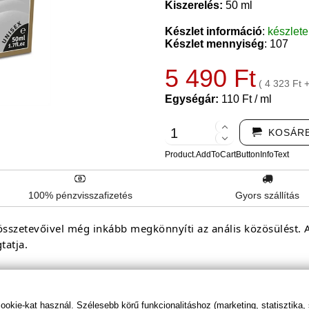
Kiszerelés:
50 ml
Készlet információ
:
készlet
Készlet mennyiség
: 107
5 490 Ft
( 4 323 Ft 
Egységár:
110 Ft / ml
KOSÁR
Product.AddToCartButtonInfoText
100% pénzvisszafizetés
Gyors szállítás
szetevőivel még inkább megkönnyíti az anális közösülést. Alo
tatja.
kie-kat használ. Szélesebb körű funkcionalitáshoz (marketing, statisztika,