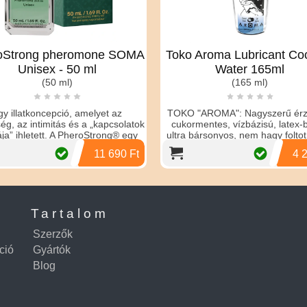
oStrong pheromone SOMA
Toko Aroma Lubricant Co
Unisex - 50 ml
Water 165ml
(50 ml)
(165 ml)
y illatkoncepció, amelyet az
TOKO "AROMA": Nagyszerű érzé
ég, az intimitás és a „kapcsolatok
cukormentes, vízbázisú, latex-b
ja” ihletett. A PheroStrong® egy
ultra bársonyos, nem hagy foltot
fero
hos...
11 690 Ft
4 2
Tartalom
Szerzők
ció
Gyártók
Blog