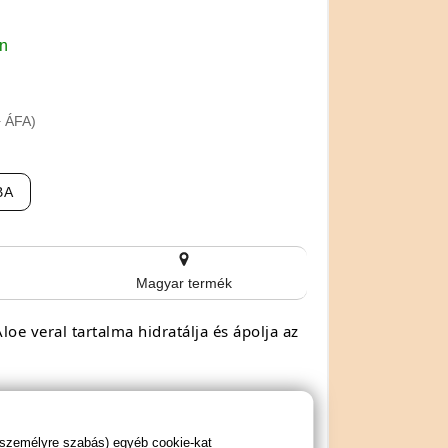
en
+ ÁFA)
BA
Magyar termék
e veral tartalma hidratálja és ápolja az
 személyre szabás) egyéb cookie-kat