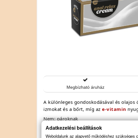
Megbízható áruház
A különleges gondoskodásával és olajos ös
izmokat és a bőrt, míg az
e-vitamin
nyug
Nem: pároknak
Speciális jellemző: stimuláló
Adatkezelési beállítások
Weboldalunk az alapvető működéshez szükséges coo
Termékcsoport: krém