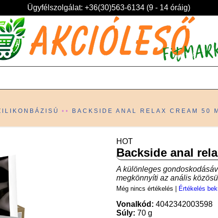
Ügyfélszolgálat: +36(30)563-6134 (9 - 14 óráig)
ZILIKONBÁZISÚ
BACKSIDE ANAL RELAX CREAM 50 
HOT
Backside anal rel
A különleges gondoskodásáva
megkönnyíti az anális közösülés
Még nincs értékelés
|
Értékelés bek
Vonalkód:
4042342003598
Súly:
70 g