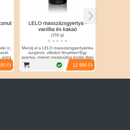
conut
LELO masszázsgyertya -
Kama 
vaníllia és kakaó
masszázs
(150 g)
ki íz,
Merülj el a LELO masszázsgyertyáinka
arát,
surgárzó, villodzó fényében!Egy
Kama Sutra - 
, extra
gyertya, melyet meggyújtva érzéki illatú
kó
massz
90 Ft
12 990 Ft