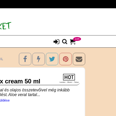
105
ML
ax cream 50 ml
l és olajos összetevőivel még inkább
t. Aloe veral tartal...
üldése