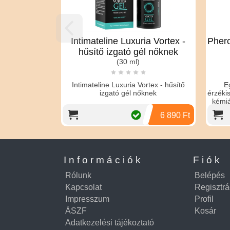
Intimateline Luxuria Vortex -
Pher
hűsítő izgató gél nőknek
(30 ml)
Intimateline Luxuria Vortex - hűsítő
Eg
izgató gél nőknek
érzékis
kémiá
6 890 Ft
Információk
Fiók
Rólunk
Belépés
Kapcsolat
Regisztrá
Impresszum
Profil
ÁSZF
Kosár
Adatkezelési tájékoztató