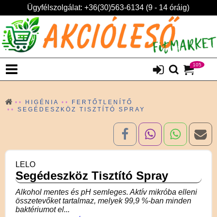
Ügyfélszolgálat: +36(30)563-6134 (9 - 14 óráig)
105
HIGÉNIA
FERTŐTLENÍTŐ
SEGÉDESZKÖZ TISZTÍTÓ SPRAY
LELO
Segédeszköz Tisztító Spray
Alkohol mentes és pH semleges. Aktív mikróba elleni
összetevőket tartalmaz, melyek 99,9 %-ban minden
baktériumot el...