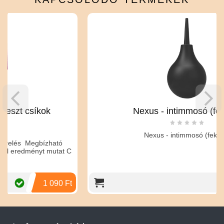
k
Nexus - intimmosó (fekete)
Nexus - intimmosó (fekete)
zható
 mutat C
 090 Ft
8 190