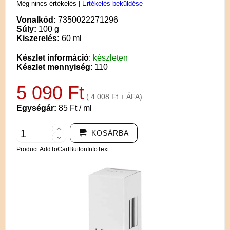
Még nincs értékelés
|
Értékelés beküldése
Vonalkód:
7350022271296
Súly:
100 g
Kiszerelés:
60 ml
Készlet információ
:
készleten
Készlet mennyiség
: 110
5 090 Ft
( 4 008 Ft + ÁFA)
Egységár:
85 Ft / ml
KOSÁRBA
Product.AddToCartButtonInfoText