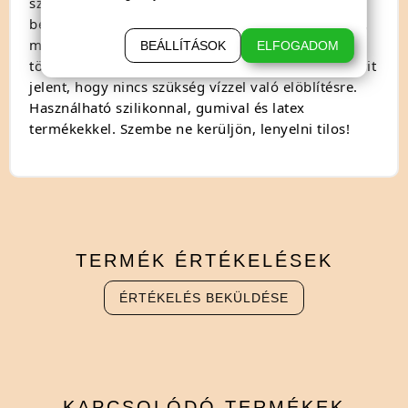
szexuális eszközök tisztításához. Használata: fújja
be a termék felszínét, hagyja hatni 5 másodpercig,
majd törölje le egy len mentes kendővel vagy
BEÁLLÍTÁSOK
ELFOGADOM
törölközővel. A testre is biztonságos formula annyit
jelent, hogy nincs szükség vízzel való elöblítésre.
Használható szilikonnal, gumival és latex
termékekkel. Szembe ne kerüljön, lenyelni tilos!
TERMÉK
ÉRTÉKELÉSEK
ÉRTÉKELÉS BEKÜLDÉSE
KAPCSOLÓDÓ
TERMÉKEK