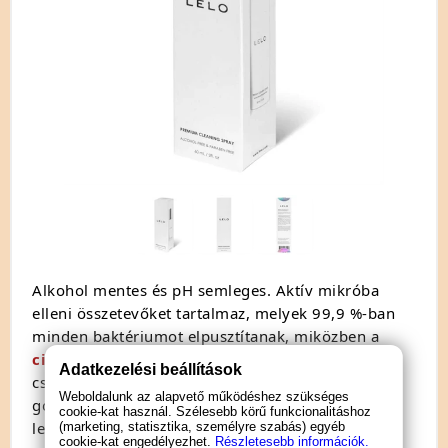
Alkohol mentes és pH semleges. Aktív mikróba
elleni összetevőket tartalmaz, melyek 99,9 %-ban
minden baktériumot elpusztítanak, miközben a
cink
só hozzáadásával az irritáció lehetőségét
Adatkezelési beállítások
csökkentik. Hozzáadott pH semleges vírus- és
Weboldalunk az alapvető működéshez szükséges
gomba elleni tulajdonságai révén ez a spray a
cookie-kat használ. Szélesebb körű funkcionalitáshoz
legbiztonságosabb és leghatékonyabb választás a
(marketing, statisztika, személyre szabás) egyéb
cookie-kat engedélyezhet.
Részletesebb információk.