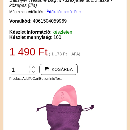
Satisfyer Treasure Bag M - szexjáték tároló táska -
közepes (lila)
Még nincs értékelés
|
Értékelés beküldése
Vonalkód:
4061504059969
Készlet információ
:
készleten
Készlet mennyiség
: 100
1 490 Ft
( 1 173 Ft + ÁFA)
KOSÁRBA
Product.AddToCartButtonInfoText