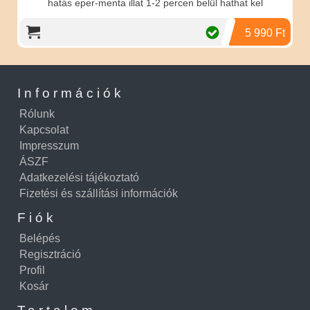
hatás eper-menta illat 1-2 percen belül hathat kel
5 990 Ft
Információk
Rólunk
Kapcsolat
Impresszum
ÁSZF
Adatkezelési tájékoztató
Fizetési és szállítási információk
Fiók
Belépés
Regisztráció
Profil
Kosár