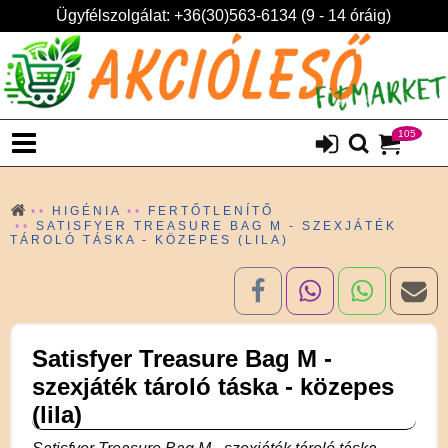
Ügyfélszolgálat: +36(30)563-6134 (9 - 14 óráig)
105
HIGÉNIA
FERTŐTLENÍTŐ
SATISFYER TREASURE BAG M - SZEXJÁTÉK
TÁROLÓ TÁSKA - KÖZEPES (LILA)
Satisfyer Treasure Bag M -
szexjáték tároló táska - közepes
(lila)