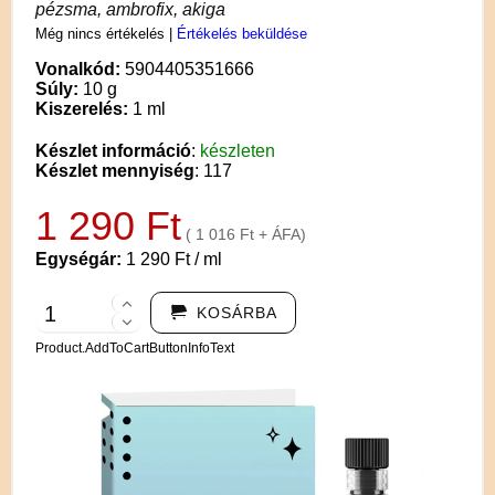
pézsma, ambrofix, akiga
Még nincs értékelés
|
Értékelés beküldése
Vonalkód:
5904405351666
Súly:
10 g
Kiszerelés:
1 ml
Készlet információ
:
készleten
Készlet mennyiség
: 117
1 290 Ft
( 1 016 Ft + ÁFA)
Egységár:
1 290 Ft / ml
KOSÁRBA
Product.AddToCartButtonInfoText