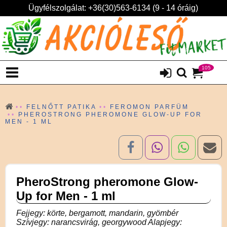
Ügyfélszolgálat: +36(30)563-6134 (9 - 14 óráig)
105
FELNŐTT PATIKA
FEROMON PARFÜM
PHEROSTRONG PHEROMONE GLOW-UP FOR
MEN - 1 ML
PheroStrong pheromone Glow-
Up for Men - 1 ml
Fejjegy: körte, bergamott, mandarin, gyömbér
Szívjegy: narancsvirág, georgywood Alapjegy: