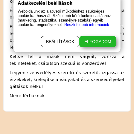
kedvességet az emberekben, akikkel találkozik!
Adatkezelési beállítások
Érjen el szakmai sikereket, növelje munkája
Weboldalunk az alapvető működéshez szükséges
cookie-kat használ. Szélesebb körű funkcionalitáshoz
hatékonyságát, szerezzen előléptetéseket!
(marketing, statisztika, személyre szabás) egyéb
cookie-kat engedélyezhet.
Részletesebb információk.
Élvezze a környezete tiszteletét és elismerését,
legyen tekintély otthon és a baráti körben Legyen
boldog, szeretett és kiteljesedett férfi vagy nő –
BEÁLLÍTÁSOK
ELFOGADOM
legyen SIKERES EMBER!
Keltse fel a másik nem vágyát, vonzza a
tekinteteket, csábítson szexuális vonzerővel
Legyen szenvedélyes szerető és szerető, izgassa az
érzékeket, kielégítse a vágyakat és a szenvedélyeket
gátlások nélkül
Nem: férfiaknak