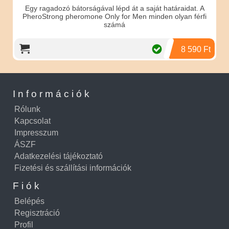
Egy ragadozó bátorságával lépd át a saját határaidat. A
PheroStrong pheromone Only for Men minden olyan férfi
számá
8 590 Ft
Információk
Rólunk
Kapcsolat
Impresszum
ÁSZF
Adatkezelési tájékoztató
Fizetési és szállítási információk
Fiók
Belépés
Regisztráció
Profil