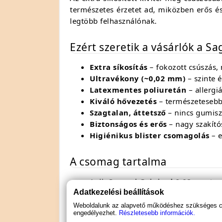
természetes érzetet ad, miközben erős 
legtöbb felhasználónak.
Ezért szeretik a vásárlók a Sag
Extra síkosítás
– fokozott csúszás,
Ultravékony (~0,02 mm)
– szinte é
Latexmentes poliuretán
– allergiá
Kiváló hővezetés
– természetesebb 
Szagtalan, áttetsző
– nincs gumisz
Biztonságos és erős
– nagy szakító
Higiénikus blister csomagolás
– e
A csomag tartalma
1 db
Sagami Original 0.02 – extra
Adatkezelési beállítások
Terméktulajdonságok
Weboldalunk az alapvető működéshez szükséges coo
engedélyezhet.
Részletesebb információk.