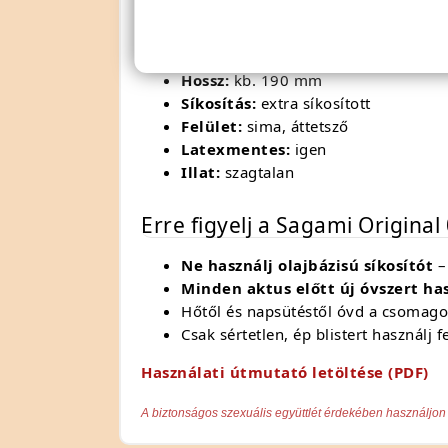
Anyag:
poliuretán (PU)
Vastagság:
kb. 0,02 mm
Névleges szélesség:
55 mm
Hossz:
kb. 190 mm
Síkosítás:
extra síkosított
Felület:
sima, áttetsző
Latexmentes:
igen
Illat:
szagtalan
Erre figyelj a Sagami Original
Ne használj olajbázisú síkosítót
– 
Minden aktus előtt új óvszert has
Hőtől és napsütéstől óvd a csomago
Csak sértetlen, ép blistert használj fe
Használati útmutató letöltése (PDF)
A biztonságos szexuális együttlét érdekében használjon 