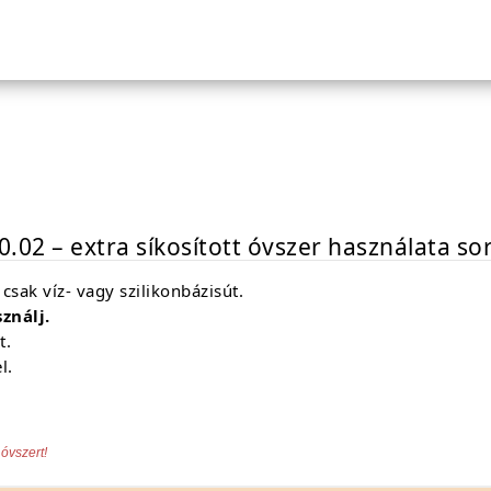
 0.02 – extra síkosított óvszer használata so
csak víz- vagy szilikonbázisút.
ználj.
t.
l.
óvszert!