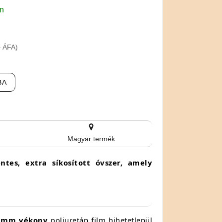
en
+ ÁFA)
BA
Magyar termék
tes, extra síkosított óvszer, amely
2 mm vékony
poliuretán film hihetetlenül