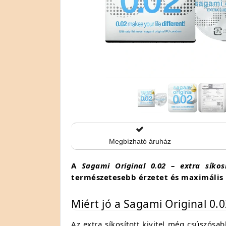
Megbízható áruház
A
Sagami Original 0.02 – extra síkos
természetesebb érzetet és maximális 
Miért jó a Sagami Original 0.02
Az extra síkosított kivitel még csúszó