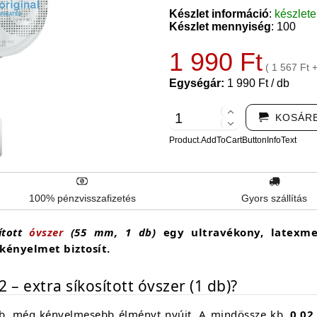
Készlet információ
:
készlet
Készlet mennyiség
: 100
1 990 Ft
( 1 567 Ft 
Egységár:
1 990 Ft / db
KOSÁR
Product.AddToCartButtonInfoText
100% pénzvisszafizetés
Gyors szállítás
ított
óvszer
(55 mm, 1 db)
egy ultravékony, latexmen
kényelmet biztosít.
 – extra síkosított óvszer (1 db)?
sabb, még kényelmesebb élményt nyújt. A mindössze kb.
0,0