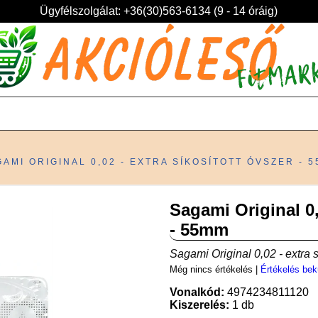
Ügyfélszolgálat: +36(30)563-6134 (9 - 14 óráig)
AMI ORIGINAL 0,02 - EXTRA SÍKOSÍTOTT ÓVSZER - 
Sagami Original 0,
- 55mm
Sagami Original 0,02 - extra 
Még nincs értékelés
|
Értékelés bek
Vonalkód:
4974234811120
Kiszerelés:
1 db