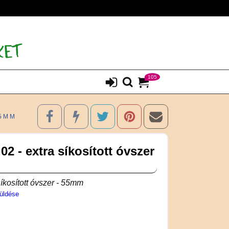
105
55MM
02 - extra síkosított óvszer
síkosított óvszer - 55mm
üldése