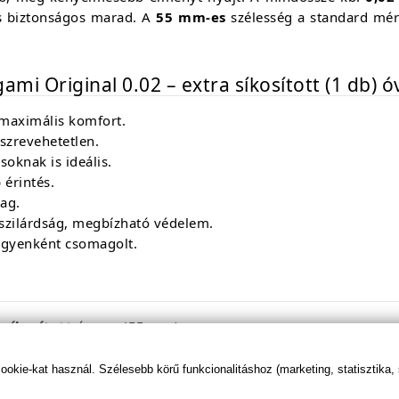
és biztonságos marad. A
55 mm-es
szélesség a standard mére
ami Original 0.02 – extra síkosított (1 db) ó
 maximális komfort.
szrevehetetlen.
soknak is ideális.
érintés.
ag.
szilárdság, megbízható védelem.
gyenként csomagolt.
 síkosított
óvszer (55 mm)
kie-kat használ. Szélesebb körű funkcionalitáshoz (marketing, statisztika,